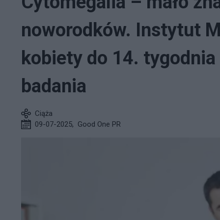
Cytomegalia – mało zna
noworodków. Instytut M
kobiety do 14. tygodnia
badania
Ciąża
09-07-2025
,
Good One PR