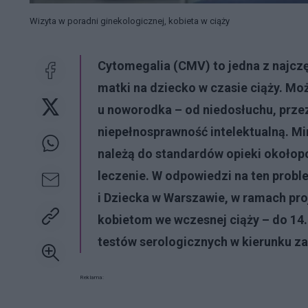
Wizyta w poradni ginekologicznej, kobieta w ciąży
Cytomegalia (CMV) to jedna z najcz
matki na dziecko w czasie ciąży. M
u noworodka – od niedosłuchu, prze
niepełnosprawność intelektualną. M
należą do standardów opieki okołopo
leczenie. W odpowiedzi na ten proble
i Dziecka w Warszawie, w ramach p
kobietom we wczesnej ciąży – do 14
testów serologicznych w kierunku z
Reklama: