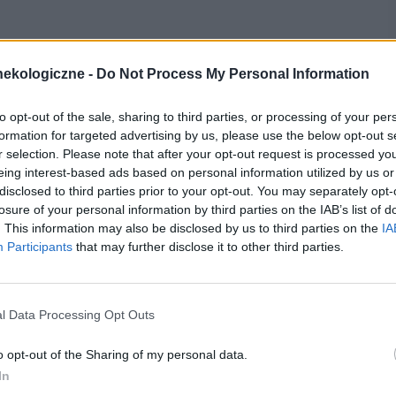
ekologiczne -
Do Not Process My Personal Information
to opt-out of the sale, sharing to third parties, or processing of your per
formation for targeted advertising by us, please use the below opt-out s
r selection. Please note that after your opt-out request is processed y
eing interest-based ads based on personal information utilized by us or
zychodzi na świat z wrodzonym zakażeniem CMV,
disclosed to third parties prior to your opt-out. You may separately opt-
losure of your personal information by third parties on the IAB’s list of
usa nadal nie są uwzględnione w standardzie opieki
. This information may also be disclosed by us to third parties on the
IA
gnoza, zwłaszcza w pierwszym trymestrze, jest
Participants
that may further disclose it to other third parties.
ożenie skutecznego leczenia.
et we wczesnej ciąży
l Data Processing Opt Outs
o opt-out of the Sharing of my personal data.
V Klinika Położnictwa i Ginekologii Instytutu Matki
In
e badania w kierunku zakażenia CMV u kobiet w I