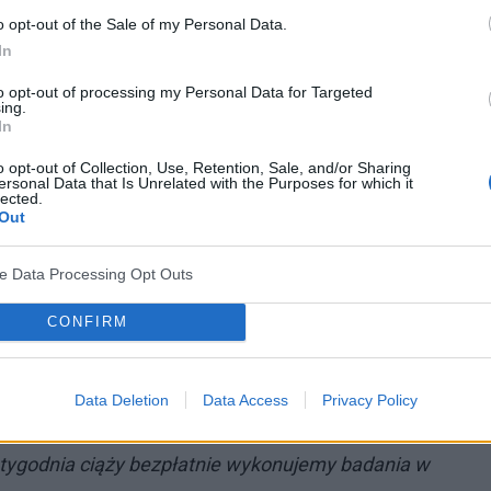
nywać do 14. tygodnia ciąży, choć warto zrobić to
o opt-out of the Sale of my Personal Data.
In
. Wówczas szanse na skuteczną profilaktykę infekcji u
to opt-out of processing my Personal Data for Targeted
 do izby przyjęć lub poradni ginekologiczno-
ing.
In
 oraz awidność[1] – podstawowe badania serologiczne
ki pokażą, czy pacjentka wymaga dalszej
o opt-out of Collection, Use, Retention, Sale, and/or Sharing
ersonal Data that Is Unrelated with the Purposes for which it
lected.
re może zmniejszyć ryzyko przeniesienia wirusa na
Out
każenia pacjentka może zostać zakwalifikowana do
ve Data Processing Opt Outs
ciąży jest szczególnie niebezpieczne dla
CONFIRM
yko uszkodzeń układu nerwowego i wystąpienia
czy niedosłuch, jest największe. Dlatego tak ważne
Data Deletion
Data Access
Privacy Policy
wcześniej. W Klinice Położnictwa i Ginekologii
. tygodnia ciąży bezpłatnie wykonujemy badania w