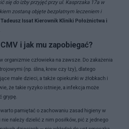
 się do izby przyjęć przy ul. Kasprzaka 17a w
kiem zostaną objęte bezpłatnym leczeniem i
 Tadeusz Issat Kierownik Kliniki Położnictwa i
.
 CMV i jak mu zapobiegać?
e w organizmie człowieka na zawsze. Do zakażenia
ojowymi (np. ślina, krew czy łzy), dlatego
ące małe dzieci, a także opiekunki w żłobkach i
ie, że takie ryzyko istnieje, a infekcja może
 grypę.
warto pamiętać o zachowaniu zasad higieny w
ie należy dzielić z nim posiłków, pić z jednego
y małych dzieciach — nie wkładać do ust smoczka