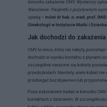
kierunku zakażenia CMV. Wystarczy zgłosić
Warszawie. Pacjentki z pozytywnym wyni
opieką
–
mówi dr hab. n. med. prof. IMiD
Ginekologii w Instytucie Matki i Dziecka
Jak dochodzi do zakażenia
CMV to wirus, który raz nabyty, pozostaj
dochodzi w wyniku kontaktu z płynami ustr
szczególnie narażone się kobiety posiadaj
przedszkolach. Niestety, wiele kobiet nie w
przebiegać bezobjawowo lub przypominać
Poza wykonaniem badań w kierunku CMV 
kontaktach z dzieckiem. W szczególności n
kubka, a także, co często zdarza się prz