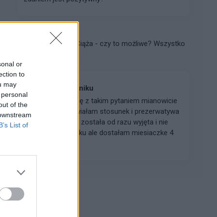
gość
Forum:
Ciąża - czy to możliwe? Wszystko
o...
sonal or
ection to
ou may
Interpretacja wyniku
 personal
Witam przychodzę z takim pytaniem mianowicie
out of the
25 kwietnia uprawiałam stosunek i prezerwatywa
 downstream
niestety pękła ale została od razu wyjęta i nie
B’s List of
doszło do wytrysku ale dostałam miesiaczke 4
dni za wczesni...
Reklama: