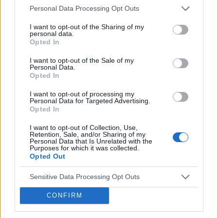
penisa na którym widać te kropki
Personal Data Processing Opt Outs
I want to opt-out of the Sharing of my
personal data.
gość
Opted In
Forum:
Infekcje intymne
I want to opt-out of the Sale of my
Personal Data.
Opted In
Zaczerwieniona szczelina pomiędzy pośladkami
I want to opt-out of processing my
Od jakiegoś dłuższego czasu mam zaczerwieniona
Personal Data for Targeted Advertising.
skórę pomiędzy pośladkami. Czy to odparzenie,
Opted In
grzybica? Nie boli, nie swędzi, czasami zbiera się
I want to opt-out of Collection, Use,
biaława wydzielina.
Retention, Sale, and/or Sharing of my
Personal Data that Is Unrelated with the
Purposes for which it was collected.
Opted Out
gość
Forum:
Infekcje intymne
Sensitive Data Processing Opt Outs
CONFIRM
Czy to mięczak zakaźny?