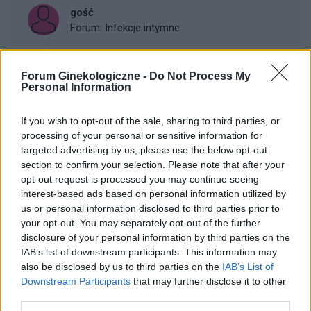
gość
Forum:
Infekcje intymne
Forum Ginekologiczne -
Do Not Process My
Otarcia, podrażnienia
Personal Information
Hej, jestem w ostatnim dniu owulacji. Za 13 dni okres.
Dziś strasznie podrażniłam sobie chodząc okolice
If you wish to opt-out of the sale, sharing to third parties, or
intymne. Czy to przez objaw infekcji? Mam strasznie
processing of your personal or sensitive information for
opuchnięte wejście do pochwy i takie otarci...
targeted advertising by us, please use the below opt-out
section to confirm your selection. Please note that after your
opt-out request is processed you may continue seeing
AmeliaM2112
interest-based ads based on personal information utilized by
Forum:
Infekcje intymne
us or personal information disclosed to third parties prior to
your opt-out. You may separately opt-out of the further
disclosure of your personal information by third parties on the
IAB’s list of downstream participants. This information may
Dziwne kropki na główce penisa mojego chłopaka
also be disclosed by us to third parties on the
IAB’s List of
Witam , zauważyłam dziwne białe kropki na główce
Downstream Participants
that may further disclose it to other
penisa mojego chłopaka , ja mam 19 lat a on 20 , on
third parties.
twierdzi że ma je od zawsze , przesyłam zdjęcie jego