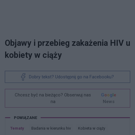
Objawy i przebieg zakażenia HIV u
kobiety w ciąży
Dobry tekst? Udostępnij go na Facebooku?
Chcesz być na bieżąco? Obserwuj nas
G
o
o
g
l
e
na
News
POWIĄZANE
Tematy
Badania w kierunku hiv
Kobieta w ciąży