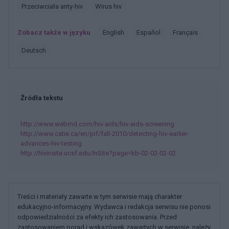
Przeciwciała anty-hiv
Wirus hiv
Zobacz także w języku
english
español
français
deutsch
Źródła tekstu
http://www.webmd.com/hiv-aids/hiv-aids-screening
http://www.catie.ca/en/pif/fall-2010/detecting-hiv-earlier-
advances-hiv-testing
http://hivinsite.ucsf.edu/InSite?page=kb-02-02-02-02
Treści i materiały zawarte w tym serwisie mają charakter
edukacyjno-informacyjny. Wydawca i redakcja serwisu nie ponosi
odpowiedzialności za efekty ich zastosowania. Przed
zastosowaniem porad i wskazówek zawartych w serwisie, należy