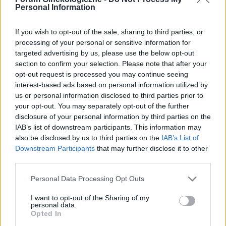
Personal Information
Spóźniony okres miesiąc po tabletce po
If you wish to opt-out of the sale, sharing to third parties, or
Hej miesiąc temu 18cz miałam stosunek
processing of your personal or sensitive information for
niezabezpieczony i po 10h wzięłam Ellaone, 22czer.
targeted advertising by us, please use the below opt-out
dostałam okresu + test negatywny który był obfity lub
section to confirm your selection. Please note that after your
znikał i trwał do 2 lipca, od 7 dni spóźnia mi się okre...
opt-out request is processed you may continue seeing
interest-based ads based on personal information utilized by
us or personal information disclosed to third parties prior to
dybmaj
your opt-out. You may separately opt-out of the further
Forum:
Antykoncepcja
disclosure of your personal information by third parties on the
IAB’s list of downstream participants. This information may
also be disclosed by us to third parties on the
IAB’s List of
Downstream Participants
that may further disclose it to other
Brak krwawienia po Kelzy Pr
third parties.
Dzień dobry, Pierwszy raz stosuje tabletki Kelzy pr,
wzięłam już 2 tabletki placebo i krwawienie dalej się nie
Personal Data Processing Opt Outs
pojawiło. Czy to normalne?
I want to opt-out of the Sharing of my
personal data.
Opted In
gość