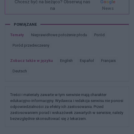
Chcesz być na bieżąco? Obserwuj nas
G
o
o
g
l
e
na
News
POWIĄZANE
Tematy
Nieprawidłowe położenie płodu
Poród
Poród przedwczesny
Zobacz także w języku
english
español
français
deutsch
Treści i materiały zawarte w tym serwisie mają charakter
edukacyjno-informacyjny. Wydawca i redakcja serwisu nie ponosi
odpowiedzialności za efekty ich zastosowania. Przed
zastosowaniem porad i wskazówek zawartych w serwisie, należy
bezwzględnie skonsultować się z lekarzem.