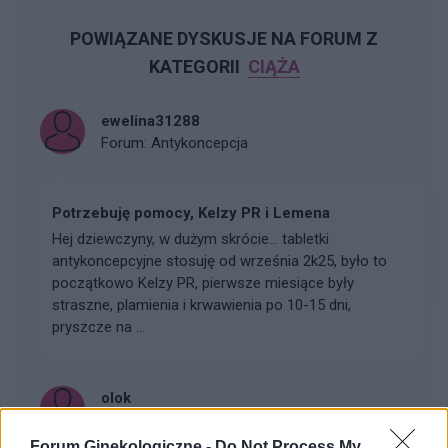
POWIĄZANE DYSKUSJE NA FORUM Z
KATEGORII
CIĄŻA
ewelina31288
Forum:
Antykoncepcja
Potrzebuję pomocy, Kelzy PR i Lemena
Hej dziewczyny, w dużym skrócie… tabletki
antykoncepcyjne stosuję od września 2k25, było to
początkowo Kelzy PR, pierwsze miesiące były
straszne, plamienia i krwawienia po 10-15 dni,
pryszcze na ...
olok
Forum:
Ciąża - czy to możliwe? Wszystko o...
Forum Ginekologiczne -
Do Not Process My