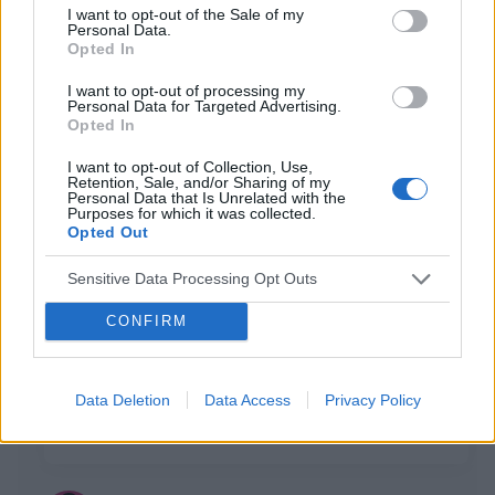
Forum:
Antykoncepcja
I want to opt-out of the Sale of my
Personal Data.
Opted In
Pominięta tabletka
I want to opt-out of processing my
Personal Data for Targeted Advertising.
To już moje 7 opakowanie i pierwszy raz zdarzyło mi
Opted In
sie pominąć tabletkę, wcześniej brałam je dość
I want to opt-out of Collection, Use,
nieregularnie w takim sensie że powinnam brac je o 17
Retention, Sale, and/or Sharing of my
a czesto brałam o 20 do nawet 22, ale nigdy ni...
Personal Data that Is Unrelated with the
Purposes for which it was collected.
Opted Out
gość
Sensitive Data Processing Opt Outs
Forum:
Ciąża - czy to możliwe? Wszystko o...
CONFIRM
Pomocy!!!
Data Deletion
Data Access
Privacy Policy
Nie chce być teraz w ciąży czy ten test waszym
zdaniem jest pozytywny?