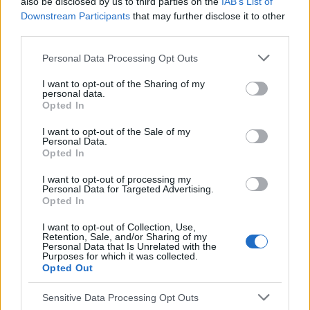
also be disclosed by us to third parties on the
IAB’s List of
Downstream Participants
that may further disclose it to other
third parties.
Dziwne kropki na główce penisa mojego chłopaka
Witam , zauważyłam dziwne białe kropki na główce
Personal Data Processing Opt Outs
penisa mojego chłopaka , ja mam 19 lat a on 20 , on
twierdzi że ma je od zawsze , przesyłam zdjęcie jego
I want to opt-out of the Sharing of my
personal data.
penisa na którym widać te kropki
Opted In
I want to opt-out of the Sale of my
Personal Data.
gość
Opted In
Forum:
Infekcje intymne
I want to opt-out of processing my
Personal Data for Targeted Advertising.
Opted In
Zaczerwieniona szczelina pomiędzy pośladkami
I want to opt-out of Collection, Use,
Od jakiegoś dłuższego czasu mam zaczerwieniona
Retention, Sale, and/or Sharing of my
skórę pomiędzy pośladkami. Czy to odparzenie,
Personal Data that Is Unrelated with the
Purposes for which it was collected.
grzybica? Nie boli, nie swędzi, czasami zbiera się
Opted Out
biaława wydzielina.
Sensitive Data Processing Opt Outs