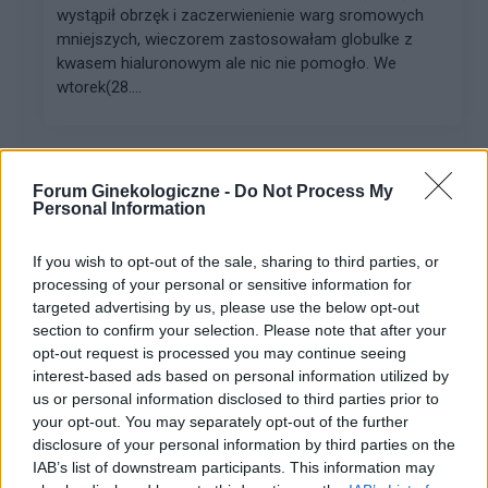
wystąpił obrzęk i zaczerwienienie warg sromowych
mniejszych, wieczorem zastosowałam globulke z
kwasem hialuronowym ale nic nie pomogło. We
wtorek(28....
gość
Forum:
Infekcje intymne
Forum Ginekologiczne -
Do Not Process My
Personal Information
If you wish to opt-out of the sale, sharing to third parties, or
Otarcia, podrażnienia
processing of your personal or sensitive information for
Hej, jestem w ostatnim dniu owulacji. Za 13 dni okres.
targeted advertising by us, please use the below opt-out
Dziś strasznie podrażniłam sobie chodząc okolice
section to confirm your selection. Please note that after your
intymne. Czy to przez objaw infekcji? Mam strasznie
opt-out request is processed you may continue seeing
opuchnięte wejście do pochwy i takie otarci...
interest-based ads based on personal information utilized by
us or personal information disclosed to third parties prior to
your opt-out. You may separately opt-out of the further
AmeliaM2112
disclosure of your personal information by third parties on the
Forum:
Infekcje intymne
IAB’s list of downstream participants. This information may