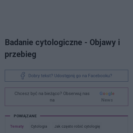
Badanie cytologiczne - Objawy i
przebieg
Dobry tekst? Udostępnij go na Facebooku?
Chcesz być na bieżąco? Obserwuj nas
G
o
o
g
l
e
na
News
POWIĄZANE
Tematy
Cytologia
Jak często robić cytologię