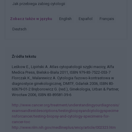
Jak przebiega zabieg cytologii
Zobacz także w języku
english
español
français
deutsch
Źródła tekstu
Leśkow E., Lipiński A. Atlas cytopatologii szyjki macicy, Alfa
Medica Press, Bielsko-Biała 2011, ISBN 979-83-7522-053-7
Florczak K., Malarewicz A. Cytologia fazowo-kontrastowa w
diagnostyce ginekologicznej, DMITF, Gdańsk 2006, ISBN 83-
60679-01-2 Bręborowicz G. (red.), Ginekologia, Urban & Partner,
Wrocław 2006, ISBN 83-89581-39-6
http://www.cancer.org/treatment/understandingyourdiagnosis/
examsandtestdescriptions/testingbiopsyandcytologyspecime
nsforcancer/testing-biopsy-and-cytology-specimens-for-
cancer-toc
http://www.nlm.nih.gov/medlineplus/ency/article/002323.htm