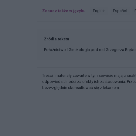
Zobacz także w języku
english
español
Źródła tekstu
Położnictwo i Ginekologia pod red Grzegorza Bręb
Treści i materiały zawarte w tym serwisie mają chara
odpowiedzialności za efekty ich zastosowania. Prz
bezwzględnie skonsultować się z lekarzem.