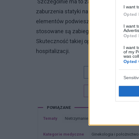
Szczególnie ma to zastosowanie w przypa
I want t
zaburzenia statyki narządów płciowych. 
Opted 
elementów podwieszających macicę, pę
I want 
Advertis
stosowane są zabiegi z wykorzystaniem 
Opted 
Skuteczność takiej operacji jest stosunk
I want t
hospitalizacji.
of my P
was col
Opted 
Dobry tekst
Sensiti
Chcesz być na bieżą
POWIĄZANE
Tematy
Nietrzymanie moczu
Terapia estrog
Kategorie medyczne
Ginekologia i położnictwo