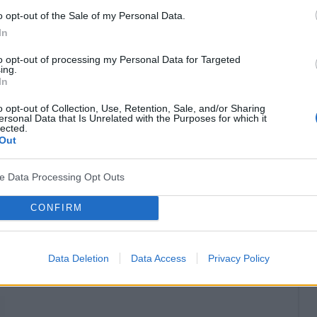
dku kobiet, u których stwierdza się również
o opt-out of the Sale of my Personal Data.
Metody podwieszające mają na celu korektę
In
cherz moczowy i cewkę moczową. Obecnie często
to opt-out of processing my Personal Data for Targeted
ing.
taśmy, nazywane jako metody beznapięciowe.
In
owo duża, dodatkowo zaletą jest krótki czas
o opt-out of Collection, Use, Retention, Sale, and/or Sharing
ersonal Data that Is Unrelated with the Purposes for which it
lected.
Out
? Udostępnij go na Facebooku?
ve Data Processing Opt Outs
co? Obserwuj nas na
G
o
o
g
l
e
News
CONFIRM
Data Deletion
Data Access
Privacy Policy
enowa
Zaburzenia statyki narządów płciowych