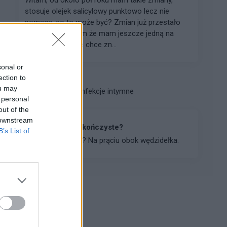
stosuje olejek salicylowy punktowo lecz nie
pomaga, co to może być? Zmian już przestało
przybywać, dodam że mam jeszcze jedną na
piersi, również nie chce zn...
sonal or
ection to
gość
ou may
Forum:
Infekcje intymne
 personal
out of the
 downstream
Czy to kłykciny kończyste?
B’s List of
Czy to wirus hpv ? Na prąciu obok wędzidełka.
Reklama: