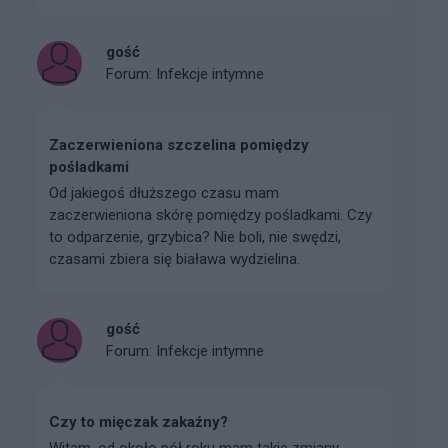
gość
Forum:
Infekcje intymne
Zaczerwieniona szczelina pomiędzy
pośladkami
Od jakiegoś dłuższego czasu mam
zaczerwieniona skórę pomiędzy pośladkami. Czy
to odparzenie, grzybica? Nie boli, nie swędzi,
czasami zbiera się biaława wydzielina.
gość
Forum:
Infekcje intymne
Czy to mięczak zakaźny?
Witam, od około pół roku mam takie zmiany,