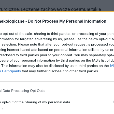
rurgiczne. Leczenie zachowawcze obejmuje takie
terapia z wykorzystaniem ćwiczeń Kegla,
ekologiczne -
Do Not Process My Personal Information
ening pęcherza polega na wykształceniu u pacjentki
ne oddawanie moczu i wyuczenia zdolności
to opt-out of the sale, sharing to third parties, or processing of your per
formation for targeted advertising by us, please use the below opt-out s
 Leczenie farmakologiczne obejmuje przede
r selection. Please note that after your opt-out request is processed y
pii dopochwowej. Stymulacja receptorów
eing interest-based ads based on personal information utilized by us or
disclosed to third parties prior to your opt-out. You may separately opt-
onku cewki moczowej powoduje zwiększenie
losure of your personal information by third parties on the IAB’s list of
. This information may also be disclosed by us to third parties on the
IA
o siebie fałdów błony śluzowej, co pozytywnie wpływa
Participants
that may further disclose it to other third parties.
suje się najczęściej codziennie przez dwa tygodnie,
l Data Processing Opt Outs
żnia się operacje podpierające i podwieszające.
o opt-out of the Sharing of my personal data.
iędzy innymi plastykę przedniej ściany
pochwy
.
In