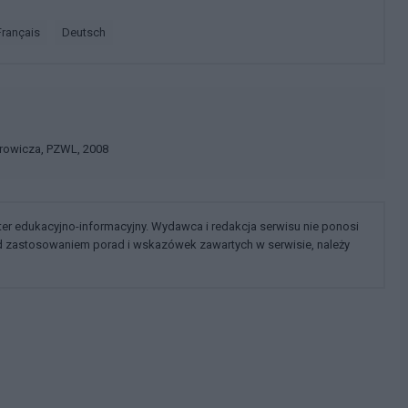
français
deutsch
orowicza, PZWL, 2008
kter edukacyjno-informacyjny. Wydawca i redakcja serwisu nie ponosi
ed zastosowaniem porad i wskazówek zawartych w serwisie, należy