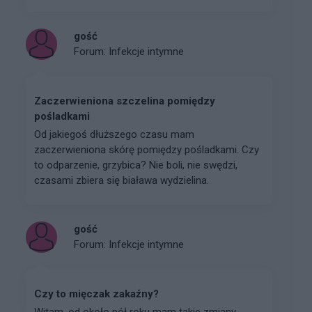
gość
Forum:
Infekcje intymne
Zaczerwieniona szczelina pomiędzy
pośladkami
Od jakiegoś dłuższego czasu mam
zaczerwieniona skórę pomiędzy pośladkami. Czy
to odparzenie, grzybica? Nie boli, nie swędzi,
czasami zbiera się biaława wydzielina.
gość
Forum:
Infekcje intymne
Czy to mięczak zakaźny?
Witam, od około pół roku mam takie zmiany,