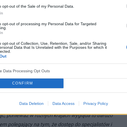
 może być
niepłodność
. U chorych kobiet stwierdzono
o opt-out of the Sale of my Personal Data.
In
nika, tarczycy i piersi.
to opt-out of processing my Personal Data for Targeted
ing.
In
ncie Europejskim 10 lipca br., europosłowie i
dometrioza przez lata była chorobą umniejszaną i
o opt-out of Collection, Use, Retention, Sale, and/or Sharing
ersonal Data that Is Unrelated with the Purposes for which it
zdrowotnej, a cierpiące na nią kobiety często
lected.
Out
wo się to zmienia. Uczestnicy debaty wezwali Komisję
egii na rzecz walki z tą chorobą.
ve Data Processing Opt Outs
CONFIRM
jest polityką skoordynowaną w ramach Unii
odejmują działania, natomiast Unia Europejska może
Data Deletion
Data Access
Privacy Policy
jnym i mobilizującym wobec krajów europejskich,
ć, ponieważ w różnych krajach wygląda to bardzo
m polegający na tym, że dostęp do specjalistów i