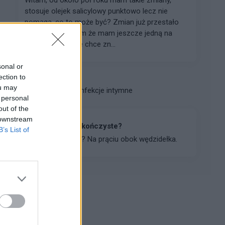
stosuje olejek salicylowy punktowo lecz nie
pomaga, co to może być? Zmian już przestało
przybywać, dodam że mam jeszcze jedną na
piersi, również nie chce zn...
sonal or
ection to
gość
ou may
Forum:
Infekcje intymne
 personal
out of the
 downstream
Czy to kłykciny kończyste?
B’s List of
Czy to wirus hpv ? Na prąciu obok wędzidełka.
Reklama: