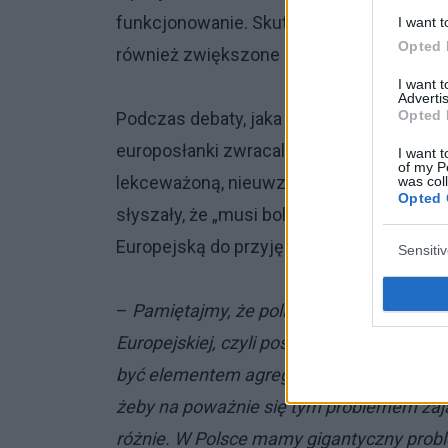
funkcjonowanie. Skutkiem endometriozy
I want t
Opted 
również zwiększone ryzyko rozwoju raka jaj
I want 
Advertis
Opted 
Podczas debaty, jaka odbyła się w Parlame
europosłanki zwracali uwagę na to, że en
I want t
of my P
lekceważoną, nieuwzględnianą w polityce 
was col
Opted 
słyszały, że „musi boleć”. Teraz stopnio
Europejską do przyjęcia wielotorowej strat
Sensiti
–
Pamiętajmy, że polityka zdrowotna nie 
Europejskiej, czyli poszczególne kraje p
być elementem agregacyjnym, koordynacy
żeby na poważnie się tym problemem zają
różnie. W Polsce mamy gigantyczny proble