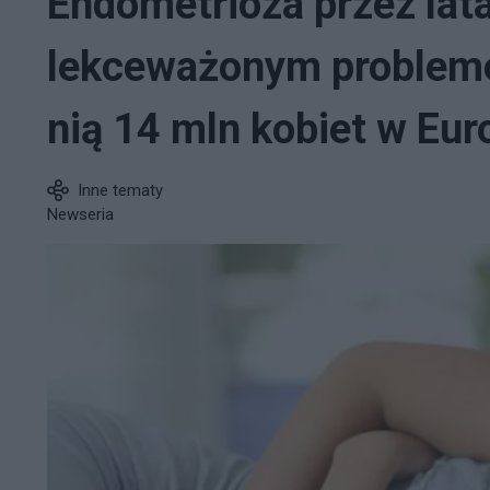
Endometrioza przez lat
lekceważonym probleme
nią 14 mln kobiet w Eur
Inne tematy
Newseria