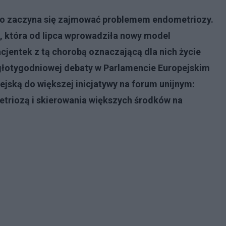
o zaczyna się zajmować problemem endometriozy.
a, która od lipca wprowadziła nowy model
pacjentek z tą chorobą oznaczającą dla nich życie
głotygodniowej debaty w Parlamencie Europejskim
jską do większej inicjatywy na forum unijnym:
etriozą i skierowania większych środków na