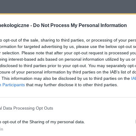
ekologiczne -
Do Not Process My Personal Information
k. 10 proc. kobiet w wieku rozrodczym. W całej UE to
gnoza trwa nierzadko 7–10 lat. W tym czasie choroba
to opt-out of the sale, sharing to third parties, or processing of your per
psychiczne, społeczne i zawodowe. Przytaczane w
formation for targeted advertising by us, please use the below opt-out s
r selection. Please note that after your opt-out request is processed y
e 30 mld euro, jaki rocznie generuje ta choroba z
eing interest-based ads based on personal information utilized by us or
disclosed to third parties prior to your opt-out. You may separately opt-
losure of your personal information by third parties on the IAB’s list of
. This information may also be disclosed by us to third parties on the
IA
ych, która charakteryzuje się obecnością komórek
Participants
that may further disclose it to other third parties.
ium
) poza jamą macicy, np. na innych narządach:
 także w wątrobie, żołądku czy płucach. Na skutek
l Data Processing Opt Outs
cja zapalna, która objawia się wewnętrznymi
o opt-out of the Sharing of my personal data.
ostów i powstawaniem guzków. Wszystko to powoduje
In
ia, a czasem także uniemożliwia normalne