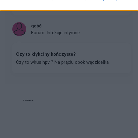
mam jeszcze jedną na piersi, również nie chce zn...
gość
Forum:
Infekcje intymne
Czy to kłykciny kończyste?
Czy to wirus hpv ? Na prąciu obok wędzidełka.
Reklama: