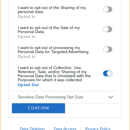
gość
I want to opt-out of the Sharing of my
personal data.
Forum:
Infekcje intymne
Opted In
I want to opt-out of the Sale of my
Personal Data.
Zaczerwieniona szczelina pomiędzy pośladkami
Opted In
Od jakiegoś dłuższego czasu mam zaczerwieniona
skórę pomiędzy pośladkami. Czy to odparzenie,
I want to opt-out of processing my
Personal Data for Targeted Advertising.
grzybica? Nie boli, nie swędzi, czasami zbiera się
Opted In
biaława wydzielina.
I want to opt-out of Collection, Use,
Retention, Sale, and/or Sharing of my
Personal Data that Is Unrelated with the
Purposes for which it was collected.
gość
Opted Out
Forum:
Infekcje intymne
Sensitive Data Processing Opt Outs
Czy to mięczak zakaźny?
CONFIRM
Witam, od około pół roku mam takie zmiany, stosuje
olejek salicylowy punktowo lecz nie pomaga, co to
może być? Zmian już przestało przybywać, dodam że
Data Deletion
Data Access
Privacy Policy