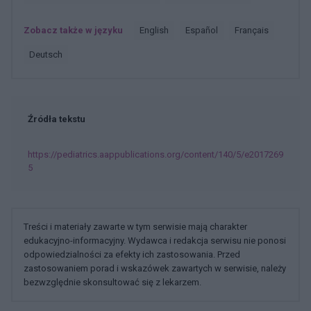
Zobacz także w języku
english
español
français
deutsch
Źródła tekstu
https://pediatrics.aappublications.org/content/140/5/e2017269
5
Treści i materiały zawarte w tym serwisie mają charakter
edukacyjno-informacyjny. Wydawca i redakcja serwisu nie ponosi
odpowiedzialności za efekty ich zastosowania. Przed
zastosowaniem porad i wskazówek zawartych w serwisie, należy
bezwzględnie skonsultować się z lekarzem.