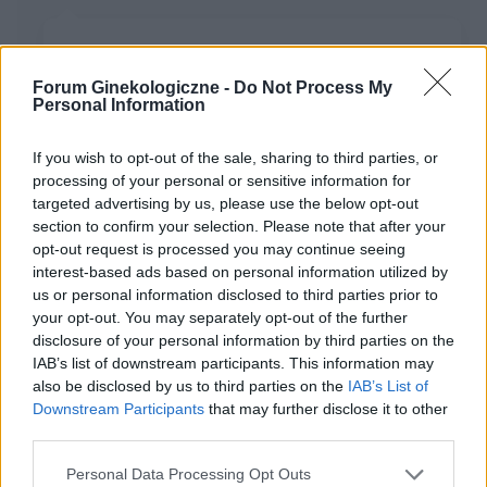
Otarcia, podrażnienia
Hej, jestem w ostatnim dniu owulacji. Za 13 dni okres.
Forum Ginekologiczne -
Do Not Process My
Personal Information
Dziś strasznie podrażniłam sobie chodząc okolice
intymne. Czy to przez objaw infekcji? Mam strasznie
opuchnięte wejście do pochwy i takie otarci...
If you wish to opt-out of the sale, sharing to third parties, or
processing of your personal or sensitive information for
targeted advertising by us, please use the below opt-out
section to confirm your selection. Please note that after your
AmeliaM2112
opt-out request is processed you may continue seeing
Forum:
Infekcje intymne
interest-based ads based on personal information utilized by
us or personal information disclosed to third parties prior to
your opt-out. You may separately opt-out of the further
Dziwne kropki na główce penisa mojego chłopaka
disclosure of your personal information by third parties on the
Witam , zauważyłam dziwne białe kropki na główce
IAB’s list of downstream participants. This information may
penisa mojego chłopaka , ja mam 19 lat a on 20 , on
also be disclosed by us to third parties on the
IAB’s List of
Downstream Participants
that may further disclose it to other
twierdzi że ma je od zawsze , przesyłam zdjęcie jego
third parties.
penisa na którym widać te kropki
Personal Data Processing Opt Outs