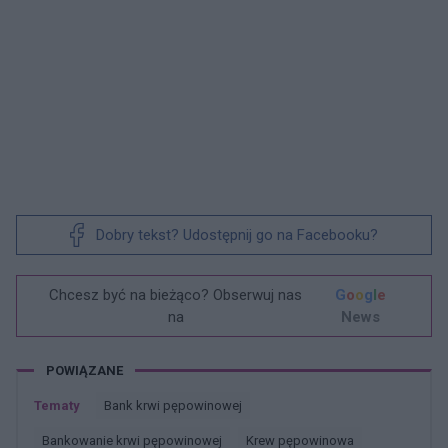
Dobry tekst? Udostępnij go na Facebooku?
Chcesz być na bieżąco? Obserwuj nas
G
o
o
g
l
e
na
News
POWIĄZANE
Tematy
Bank krwi pępowinowej
Bankowanie krwi pępowinowej
Krew pępowinowa