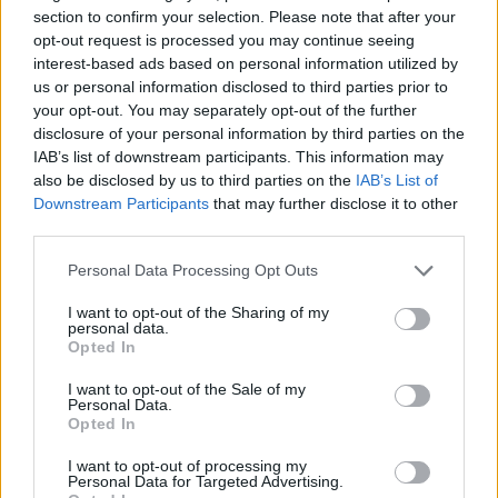
(moze niewielu,ale sa),ktorzy bez najmniejsze...
section to confirm your selection. Please note that after your
opt-out request is processed you may continue seeing
interest-based ads based on personal information utilized by
us or personal information disclosed to third parties prior to
gość
your opt-out. You may separately opt-out of the further
Forum:
Zdrowie kobiety
disclosure of your personal information by third parties on the
IAB’s list of downstream participants. This information may
also be disclosed by us to third parties on the
IAB’s List of
Dysplazja szyjki macicy
Downstream Participants
that may further disclose it to other
Witam stwierdzono u mnie nasiloną dysplazję szyjki
third parties.
macicy cin2/cin 3/cis..mogę prosić o polecenie
poradni w celu dalszych działań
Personal Data Processing Opt Outs
I want to opt-out of the Sharing of my
personal data.
Opted In
gość
Forum:
Zdrowie kobiety
I want to opt-out of the Sale of my
Personal Data.
Opted In
Brak przyjemności
I want to opt-out of processing my
Witam, odkąd pamiętam podczas stosunków nie
Personal Data for Targeted Advertising.