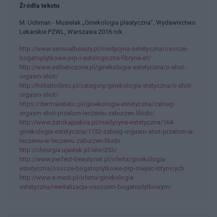
Źródła tekstu
M. Uchman - Musielak „Ginekologia plastyczna”, Wydawnictwo
Lekarskie PZWL, Warszawa 2016 rok
http://www.sensualbeauty.pl/medycyna-estetyczna/osocze-
bogatoplytkowe-prp-i-autologiczna-fibryna-af/
http://www.estheticzone.pl/ginekologia-estetyczna/o-shot-
orgasm-shot/
http://holisticclinic.pl/category/ginekologia-stetyczna/o-shot-
orgasm-shot/
https://dermaestetic.pl/ginekologia-estetyczna/zabieg-
orgasm-shot-przelom-leczeniu-zaburzen-libido/
http://www.zatokapiekna.pl/medycyna-estetyczna/164-
ginekologia-estetyczna/1152-zabieg-orgasm-shot-przelom-w-
leczeniu-w-leczeniu-zaburzen-libido
http://chirurgia.ujastek.pl/site/253/
http://www.perfect-beauty.net.pl/oferta/ginekologia-
estetyczna/osocze-bogatoplytkowe-prp-miejsc-intymnych
http://www.s-medi.pl/oferta/ginekologia-
estetyczna/rewitalizacja-osoczem-bogatoplytkowym/