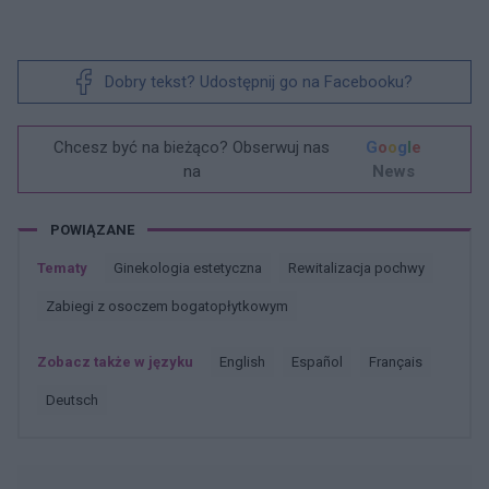
Dobry tekst? Udostępnij go na Facebooku?
Chcesz być na bieżąco? Obserwuj nas
G
o
o
g
l
e
na
News
POWIĄZANE
Tematy
Ginekologia estetyczna
Rewitalizacja pochwy
Zabiegi z osoczem bogatopłytkowym
Zobacz także w języku
english
español
français
deutsch