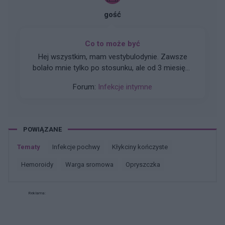
współżyłam, nie noszę wkładek. W cytologi
gość
wyszedł stan zapalny . Czy ktoś może doradzić?
Co to może być
Hej wszystkim, mam vestybulodynie. Zawsze
bolało mnie tylko po stosunku, ale od 3 miesięcy
ciągle mnie boli i mam czerwone i dziwne to
Forum:
Infekcje intymne
wygląda
POWIĄZANE
Tematy
infekcje pochwy
kłykciny kończyste
hemoroidy
warga sromowa
opryszczka
Reklama: