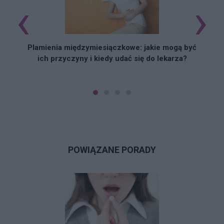
‹
›
S
Plamienia międzymiesiączkowe: jakie mogą być
ich przyczyny i kiedy udać się do lekarza?
POWIĄZANE PORADY
R