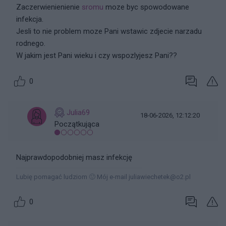
Zaczerwienienienie
sromu
moze byc spowodowane
infekcja.
Jesli to nie problem moze Pani wstawic zdjecie narzadu
rodnego.
W jakim jest Pani wieku i czy wspozlyjesz Pani??
0
Julia69
18-06-2026, 12:12:20
Początkująca
Najprawdopodobniej masz infekcję
Lubię pomagać ludziom 🙂 Mój e-mail juliawiechetek@o2.pl
0