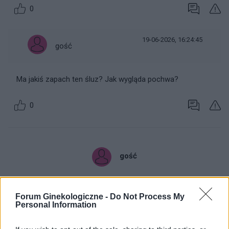
0
19-06-2026, 16:24:45
gość
Ma jakiś zapach ten śluz? Jak wygląda pochwa?
0
gość
Forum Ginekologiczne -
Do Not Process My
Personal Information