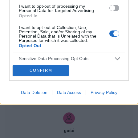
I want to opt-out of processing my
Personal Data for Targeted Advertising.
Opted In
ZOBACZ INNE DYSKUSJE
I want to opt-out of Collection, Use,
Retention, Sale, and/or Sharing of my
Personal Data that Is Unrelated with the
Purposes for which it was collected.
Opted Out
Sensitive Data Processing Opt Outs
gość
CONFIRM
Pomocy
Czy to może być kłycina???
Data Deletion
Data Access
Privacy Policy
Forum:
Infekcje intymne
gość