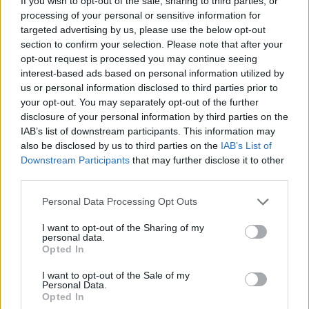
If you wish to opt-out of the sale, sharing to third parties, or
processing of your personal or sensitive information for
targeted advertising by us, please use the below opt-out
section to confirm your selection. Please note that after your
opt-out request is processed you may continue seeing
interest-based ads based on personal information utilized by
Dodaj zdjęcie:
us or personal information disclosed to third parties prior to
your opt-out. You may separately opt-out of the further
WYBIERZ PLIK
disclosure of your personal information by third parties on the
IAB’s list of downstream participants. This information may
Dopuszczalne formaty pliku graficznego: jpg, jpeg , png.
also be disclosed by us to third parties on the
IAB’s List of
Rozmiar zdjęcia nie powinien przekraczać 0.6MB.
Downstream Participants
that may further disclose it to other
third parties.
Wyświetl podpis
Personal Data Processing Opt Outs
Wysyłaj powiadomienia o odpowiedzi
I want to opt-out of the Sharing of my
personal data.
WYŚLIJ
Opted In
I want to opt-out of the Sale of my
Personal Data.
1
2
Opted In