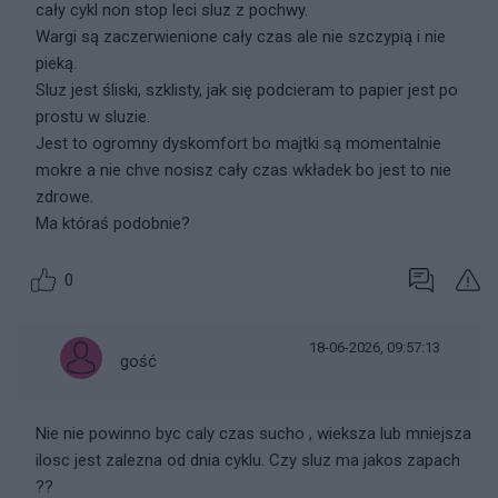
cały cykl non stop leci sluz z pochwy.
Wargi są zaczerwienione cały czas ale nie szczypią i nie
pieką.
Sluz jest śliski, szklisty, jak się podcieram to papier jest po
prostu w sluzie.
Jest to ogromny dyskomfort bo majtki są momentalnie
mokre a nie chve nosisz cały czas wkładek bo jest to nie
zdrowe.
Ma któraś podobnie?
0
18-06-2026, 09:57:13
gość
Nie nie powinno byc caly czas sucho , wieksza lub mniejsza
ilosc jest zalezna od dnia cyklu. Czy sluz ma jakos zapach
??