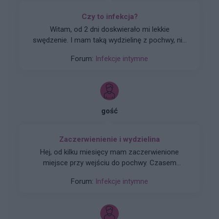
Czy to infekcja?
Witam, od 2 dni doskwierało mi lekkie
swędzenie. I mam taką wydzielinę z pochwy, nie
ma nieprzyjemnego zapachu, nie piecze lecz
Forum:
Infekcje intymne
powoduje lekki dyskomfort. Czy polecacie w
tym przypadku zastosować Gynoxin uno?
Terminy do ginekologa odwlekłe, próbowałam
nasiadówki z kory dębu pomogło ale na trochę,
clotrimazolum powoduje u mnie pieczenie.
gość
Proszę o pomoc.
Zaczerwienienie i wydzielina
Hej, od kilku miesięcy mam zaczerwienione
miejsce przy wejściu do pochwy. Czasem
szczypie i swędzi. Byłam u ginekologa jakiś czas
Forum:
Infekcje intymne
temu, dał mi maść i globulki ale nie pomogło.
Dalej utrzymuje się to zaczerwienienie ale
doszła do tego biała wydzielina z malutkimi
grudkami. Co to może być? Od miesiąca nie