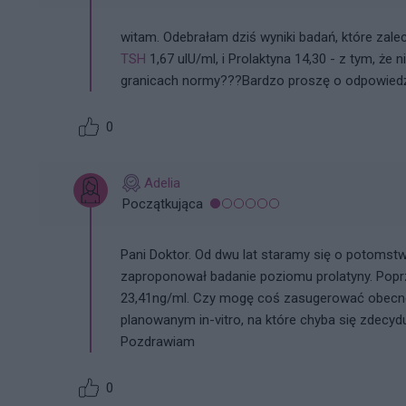
witam. Odebrałam dziś wyniki badań, które za
TSH
1,67 ulU/ml, i Prolaktyna 14,30 - z tym, że 
granicach normy???Bardzo proszę o odpowied
0
Adelia
Początkująca
Pani Doktor. Od dwu lat staramy się o potomstw
zaproponował badanie poziomu prolatyny. Poprz
23,41ng/ml. Czy mogę coś zasugerować obecn
planowanym in-vitro, na które chyba się zdecy
Pozdrawiam
0