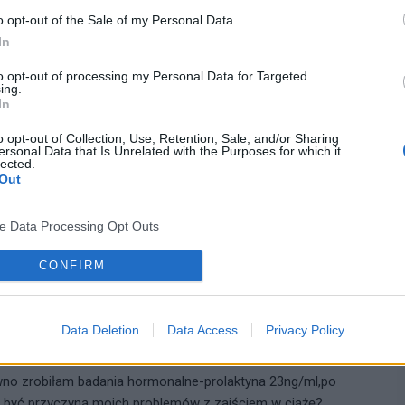
o opt-out of the Sale of my Personal Data.
In
06-02-2006, 12:52:00
to opt-out of processing my Personal Data for Targeted
ing.
In
o opt-out of Collection, Use, Retention, Sale, and/or Sharing
wierdzono wyczerpaną rezerwę jajników mój
FSH
w 4 dniu cyklu
ersonal Data that Is Unrelated with the Purposes for which it
lected.
ię na
inVitro
ale czy ciąża przy tak dużym FSH ma szansę
Out
ve Data Processing Opt Outs
cytuj
zgłoś do moderacji
CONFIRM
14-02-2006, 17:44:00
Data Deletion
Data Access
Privacy Policy
no zrobiłam badania hormonalne-prolaktyna 23ng/ml,po
 być przyczyną moich problemów z zajściem w ciążę?