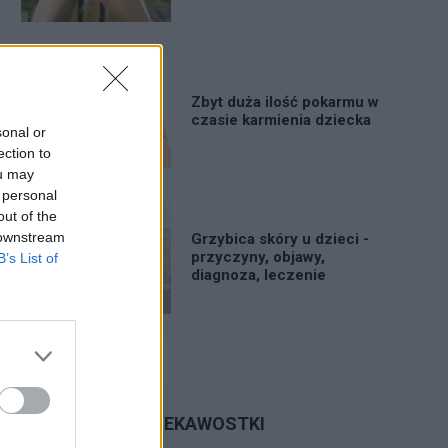
Zbyt duża ilość pokarmu w
czasie karmienia dziecka
sonal or
ection to
ou may
 personal
out of the
 downstream
Grzybica skóry u dzieci -
przyczyny, objawy,
B’s List of
diagnoza, leczenie
CIEKAWOSTKI