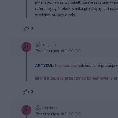
pytam poniewaz wg tabelki zamieszczonej w pan
referencyjnych obok wyniku prolaktyny jest napis
wiedziec. prosze o odp
0
magnulka
Początkująca
ARTYKUŁ:
Niepłodność
kobieca. Interpretacj
kliknij tutaj, aby przeczytać komentowany ar
0
kamilacz
Początkująca