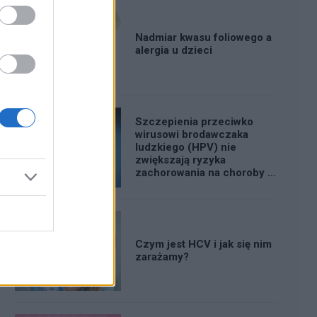
Nadmiar kwasu foliowego a
alergia u dzieci
Szczepienia przeciwko
wirusowi brodawczaka
ludzkiego (HPV) nie
zwiększają ryzyka
zachorowania na choroby z
autoagresji
Czym jest HCV i jak się nim
zarażamy?