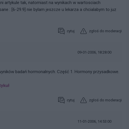
i artykule tak, natomiast na wynikach w wartosciach
ane : [6-29.9] nie bylam jeszcze u lekarza a chcialabym to juz
cytuj
zgłoś do moderacji
09-01-2006, 18:28:00
a wyników badań hormonalnych. Część 1. Hormony przysadkowe.
tykuł
cytuj
zgłoś do moderacji
11-01-2006, 14:53:00