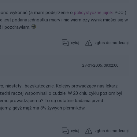
lecono wykonać (a mam podejrzenie o
policystyczne jajniki
PCO ).
nie jest podana jednostka miary i nie wiem czy wynik mieści się w
ź i pozdrawiam.
cytuj
zgłoś do moderacji
27-01-2006, 09:02:00
o, niestety , bezskutecznie. Kolejny prowadzący nas lekarz
edni raczej wspominali o cudzie. W 20 dniu cyklu poziom był
emu prowadzącemu? To są ostatnie badania przed
dujemy, gdyż mąż ma 8% żywych plemników.
cytuj
zgłoś do moderacji