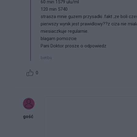
60 min 1579 ulu/ml
120 min 5740
strasza mnie guzem przysadki .fakt ,ze boli cz
pierwszy wynik jest prawidlowy??z ciza nie mi
miesiaczkuje regularnie.
blagam pomozcie
Pani Doktor prosze o odpowiedz
betibu
0
gość