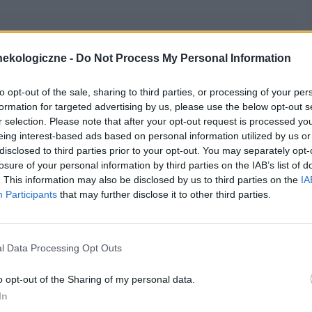
28-01-2006, 09:20:00
ekologiczne -
Do Not Process My Personal Information
rolaktyny kwalifikuje do leczenia. Osobiście jednak watpię żeby
to opt-out of the sale, sharing to third parties, or processing of your per
pytaniami na forum specjalista radzi-dla pacjenta[addsig]
formation for targeted advertising by us, please use the below opt-out s
r selection. Please note that after your opt-out request is processed y
eing interest-based ads based on personal information utilized by us or
disclosed to third parties prior to your opt-out. You may separately opt-
cytuj
zgłoś do moderacji
losure of your personal information by third parties on the IAB’s list of
. This information may also be disclosed by us to third parties on the
IA
Participants
that may further disclose it to other third parties.
30-01-2006, 19:42:00
l Data Processing Opt Outs
i po leku 4300mlU/l.kiedyś tak miałam i po bromergonie się
 zajść w
ciążę
.co powinnam robić?czy te badania są złe?
o opt-out of the Sharing of my personal data.
In
cytuj
zgłoś do moderacji