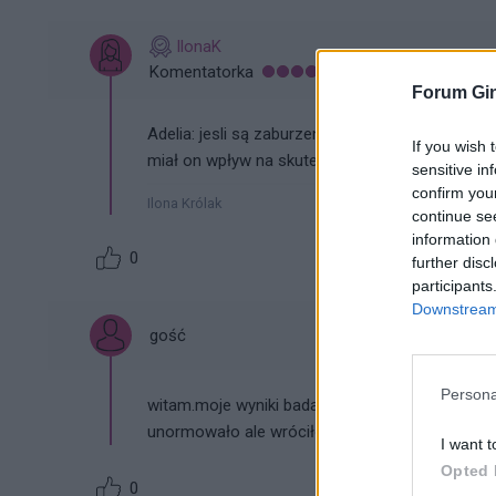
IlonaK
Komentatorka
Forum Gin
Adelia: jesli są zaburzenia
owulacji
taki poziom p
If you wish 
miał on wpływ na skutecznośc IVF. Zapraszam z 
sensitive in
confirm you
Ilona Królak
continue se
information 
0
further disc
participants
Downstream 
gość
Persona
witam.moje wyniki badań to prolaktyna 600mlU/l 
unormowało ale wróciło a ja od 2 lat nie mogę
I want t
Opted 
0