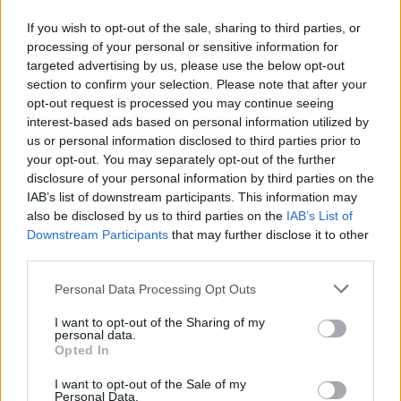
If you wish to opt-out of the sale, sharing to third parties, or
processing of your personal or sensitive information for
targeted advertising by us, please use the below opt-out
section to confirm your selection. Please note that after your
Dodaj zdjęcie:
opt-out request is processed you may continue seeing
interest-based ads based on personal information utilized by
WYBIERZ PLIK
us or personal information disclosed to third parties prior to
Dopuszczalne formaty pliku graficznego: jpg, jpeg , png.
your opt-out. You may separately opt-out of the further
Rozmiar zdjęcia nie powinien przekraczać 0.6MB.
disclosure of your personal information by third parties on the
IAB’s list of downstream participants. This information may
Wyświetl podpis
also be disclosed by us to third parties on the
IAB’s List of
Downstream Participants
that may further disclose it to other
Wysyłaj powiadomienia o odpowiedzi
third parties.
Personal Data Processing Opt Outs
WYŚLIJ
I want to opt-out of the Sharing of my
personal data.
Opted In
1
2
3
I want to opt-out of the Sale of my
Personal Data.