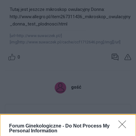
Tutaj jest jeszcze mikroskop owulacyjny Donna:
http://www.allegro.pl/item267311436_mikroskop_owulacyjny
_donna_test_plodnosci.html
[url=http://www.suwaczek.pl/]
[img]http://www.suwaczek.pl/cache/ccf1712646.png[/img][/url]
0
gość
Forum Ginekologiczne -
Do Not Process My
Personal Information