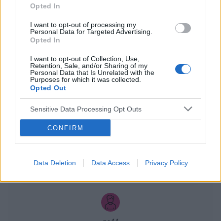
Opted In
I want to opt-out of processing my
Personal Data for Targeted Advertising.
ZOBACZ INNE DYSKUSJE
Opted In
I want to opt-out of Collection, Use,
Retention, Sale, and/or Sharing of my
Personal Data that Is Unrelated with the
Purposes for which it was collected.
xyz2345
Opted Out
Sensitive Data Processing Opt Outs
Krostka na wardze sromowej
CONFIRM
Wyskoczył mi taki guzek na wardze sromowej
mniejszej, w dotyku jest to mała kulka która boli
gdy się dotyka. Co to może być ? Czy to źle
Forum:
Ginekologia - forum dla rodziny i
wygląda?
Data Deletion
Data Access
Privacy Policy
pacjentki