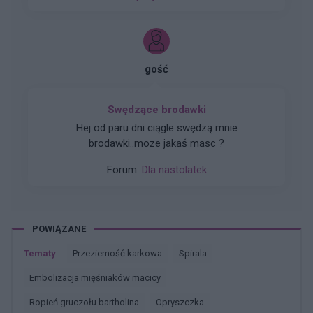
odstawieniu antykoncepcji ustabilizowało sie i
zmniejszyło wypadanie włosów? Też miałyście
takie problemy?
gość
Swędzące brodawki
Hej od paru dni ciągle swędzą mnie
brodawki..moze jakaś masc ?
Forum:
Dla nastolatek
POWIĄZANE
Tematy
przezierność karkowa
spirala
embolizacja mięśniaków macicy
ropień gruczołu bartholina
opryszczka