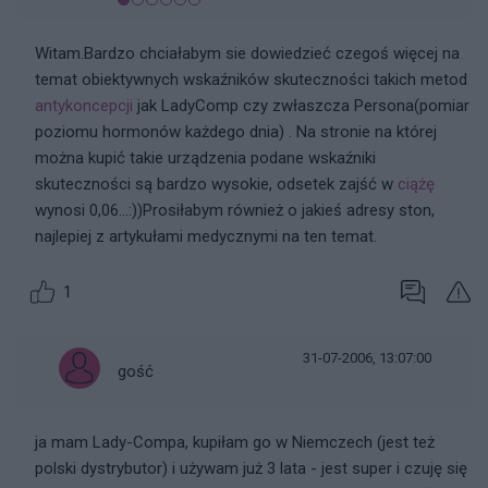
Witam.Bardzo chciałabym sie dowiedzieć czegoś więcej na
temat obiektywnych wskaźników skuteczności takich metod
antykoncepcji
jak LadyComp czy zwłaszcza Persona(pomiar
poziomu hormonów każdego dnia) . Na stronie na której
można kupić takie urządzenia podane wskaźniki
skuteczności są bardzo wysokie, odsetek zajść w
ciążę
wynosi 0,06...:))Prosiłabym również o jakieś adresy ston,
najlepiej z artykułami medycznymi na ten temat.
1
31-07-2006, 13:07:00
gość
ja mam Lady-Compa, kupiłam go w Niemczech (jest też
polski dystrybutor) i używam już 3 lata - jest super i czuję się