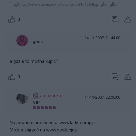
[img]http://www.suwaczek.pl/cache/ccf1712646.png[/img][/url]
0
14-11-2007, 21:44:00
gość
a gdzie to można kupić?
0
amazonka
14-11-2007, 22:06:00
VIP
Na pewno u producenta: www.lady-comp.pl
Można zajrzeć na www.owulacja.pl