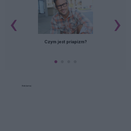
‹
›
Czym jest priapizm?
Reklama: