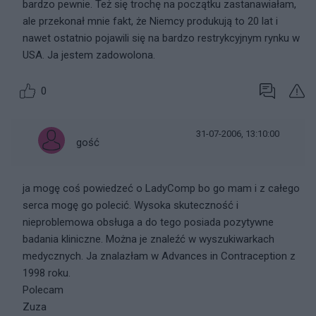
bardzo pewnie. Też się trochę na początku zastanawiałam,
ale przekonał mnie fakt, że Niemcy produkują to 20 lat i
nawet ostatnio pojawili się na bardzo restrykcyjnym rynku w
USA. Ja jestem zadowolona.
0
31-07-2006, 13:10:00
gość
ja mogę coś powiedzeć o LadyComp bo go mam i z całego
serca mogę go polecić. Wysoka skuteczność i
nieproblemowa obsługa a do tego posiada pozytywne
badania kliniczne. Można je znaleźć w wyszukiwarkach
medycznych. Ja znalazłam w Advances in Contraception z
1998 roku.
Polecam
Zuza