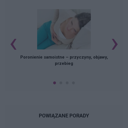
‹
›
U
Poronienie samoistne – przyczyny, objawy,
przebieg
POWIĄZANE PORADY