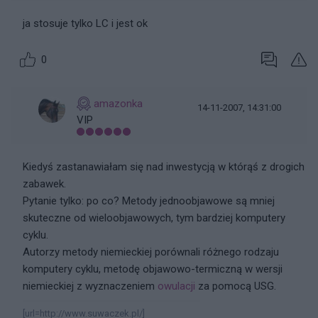
ja stosuje tylko LC i jest ok
0
amazonka
14-11-2007, 14:31:00
VIP
Kiedyś zastanawiałam się nad inwestycją w którąś z drogich
zabawek.
Pytanie tylko: po co? Metody jednoobjawowe są mniej
skuteczne od wieloobjawowych, tym bardziej komputery
cyklu.
Autorzy metody niemieckiej porównali różnego rodzaju
komputery cyklu, metodę objawowo-termiczną w wersji
niemieckiej z wyznaczeniem
owulacji
za pomocą USG.
[url=http://www.suwaczek.pl/]