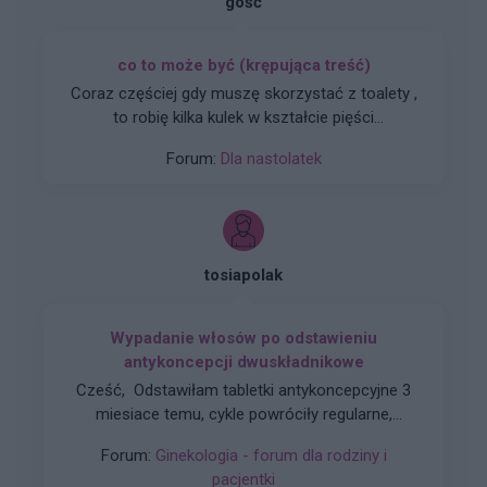
gość
co to może być (krępująca treść)
Coraz częściej gdy muszę skorzystać z toalety ,
to robię kilka kulek w kształcie pięści
przeważnie. Później silny ból , jakby do wejścia
Forum:
Dla nastolatek
do odbytu. Ból jest dosyć intensywny, kąpiel lub
chłodna woda pomaga. Dodam , trwa to tak od
około 2 miesięcy. Co w takiej sytuacji może
pomóc. ?
tosiapolak
Wypadanie włosów po odstawieniu
antykoncepcji dwuskładnikowe
Cześć, Odstawiłam tabletki antykoncepcyjne 3
miesiace temu, cykle powróciły regularne,
hormony sa prawidłowe. Jednakze zauważyłam
Forum:
Ginekologia - forum dla rodziny i
zwiększone wypadanie włosów oraz pieczenie
pacjentki
skory glowy przy dotyku. Kiedy u Was po