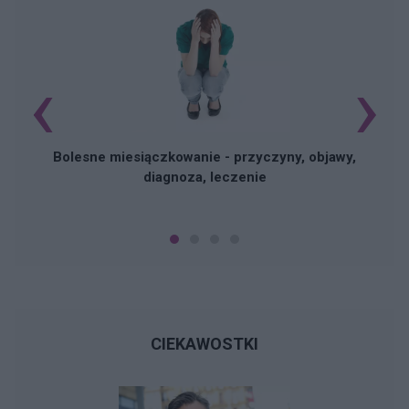
‹
›
N
Bolesne miesiączkowanie - przyczyny, objawy,
diagnoza, leczenie
CIEKAWOSTKI