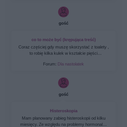
Miałam wykonane badania hormonalne i wyszedł
bardzo niski poziom estrogenow. Około 14. Co
teraz?
gość
co to może być (krępująca treść)
Coraz częściej gdy muszę skorzystać z toalety ,
to robię kilka kulek w kształcie pięści
przeważnie. Później silny ból , jakby do wejścia
Forum:
Dla nastolatek
do odbytu. Ból jest dosyć intensywny, kąpiel lub
chłodna woda pomaga. Dodam , trwa to tak od
około 2 miesięcy. Co w takiej sytuacji może
pomóc. ?
gość
Histeroskopia
Mam planowany zabieg histeroskopii od kilku
miesięcy. Ze względu na problemy hormonalne