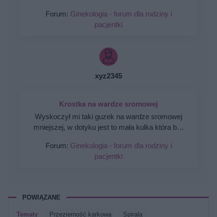
mam nieregularne miesiaczki. Tak się składa, że
Forum:
Ginekologia - forum dla rodziny i
mam zabieg a pojawiła mi się miesiączka. Czy
pacjentki
podczas lekkich plamień na początku cyklu
można wykonać zabieg?
xyz2345
Krostka na wardze sromowej
Wyskoczył mi taki guzek na wardze sromowej
mniejszej, w dotyku jest to mała kulka która boli
gdy się dotyka. Co to może być ? Czy to źle
Forum:
Ginekologia - forum dla rodziny i
wygląda?
pacjentki
POWIĄZANE
Tematy
przezierność karkowa
spirala