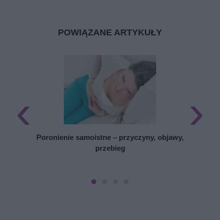
POWIĄZANE ARTYKUŁY
‹
›
U
Poronienie samoistne – przyczyny, objawy,
przebieg