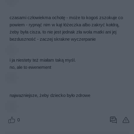
czasami człowiekma ochotę - może to kogoś zszokuje co
powiem - rypnąć nim w kąt łóżeczka albo zakryć kołdrą,
żeby była cisza. to nie jest jednak zła wola matki ani jej
bezduszność - zaczej skrakne wyczerpanie
i ja niestety też miałam taką myśl.
no, ale to ewenement
najwazniejsze, żeby dziecko było zdrowe
0