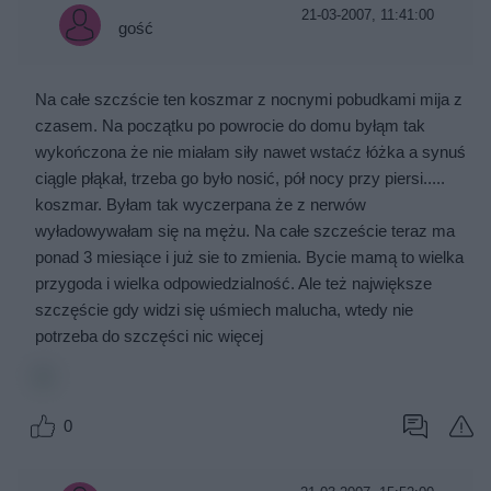
21-03-2007, 11:41:00
gość
Na całe szczście ten koszmar z nocnymi pobudkami mija z
czasem. Na początku po powrocie do domu byłąm tak
wykończona że nie miałam siły nawet wstaćz łóżka a synuś
ciągle płąkał, trzeba go było nosić, pół nocy przy piersi.....
koszmar. Byłam tak wyczerpana że z nerwów
wyładowywałam się na mężu. Na całe szczeście teraz ma
ponad 3 miesiące i już sie to zmienia. Bycie mamą to wielka
przygoda i wielka odpowiedzialność. Ale też największe
szczęście gdy widzi się uśmiech malucha, wtedy nie
potrzeba do szczęści nic więcej
0