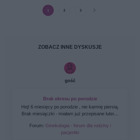
1
2
3
ZOBACZ INNE DYSKUSJE
gość
Brak okresu po porodzie
Hej! 6 miesięcy po porodzie , nie karmię piersią.
Brak miesiączki - miałam już przepisane luteinę
l, która nie wywołała okresu a następnie plastry
Forum:
Ginekologia - forum dla rodziny i
systen 50 i ponownie luteinę, które również
pacjentki
okresu nie wywołały. Plastry odklejały się.