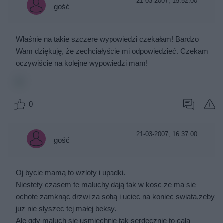
21-03-2007, 15:52:00
gość
Właśnie na takie szczere wypowiedzi czekałam! Bardzo
Wam dziękuję, że zechciałyście mi odpowiedzieć. Czekam
oczywiście na kolejne wypowiedzi mam!
0
21-03-2007, 16:37:00
gość
Oj bycie mamą to wzloty i upadki.
Niestety czasem te maluchy dają tak w kosc ze ma sie
ochote zamknąc drzwi za sobą i uciec na koniec swiata,zeby
juz nie słyszec tej małej beksy.
Ale gdy maluch sie usmiechnie tak serdecznie to cała