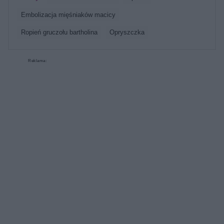
embolizacja mięśniaków macicy
ropień gruczołu bartholina
opryszczka
Reklama: