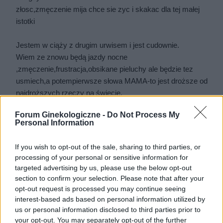
złosc,zmęczenie mija chce sie zyc i skakac dla tej małej
istotki
Jestem w ciąży z drugim urwisem i jest cudownie.
Wiem ze znowu będą jazdy nocne
,zmęczenie,frustracja,obsikane pieluchy ale będzie tez
usmiech,a potempierwsze słowa MAMA-to jest droższe od
najdroższych rzeczy na świecie.
Taki cud jak cud ciąży i narodzin jest dany tylko nam
Forum Ginekologiczne -
Do Not Process My
kobietom i dla tych chwil warto zyc,warto 9 miesięcy
Personal Information
taszczyc ciężki bęben(bo pod koniec to juz nie jest brzuch)
męczyc sie kilka godzin przy porodzie ale potem byc
If you wish to opt-out of the sale, sharing to third parties, or
najszczęśliwszą na swiecie
processing of your personal or sensitive information for
targeted advertising by us, please use the below opt-out
Cudownie jest byc mama
section to confirm your selection. Please note that after your
opt-out request is processed you may continue seeing
interest-based ads based on personal information utilized by
us or personal information disclosed to third parties prior to
your opt-out. You may separately opt-out of the further