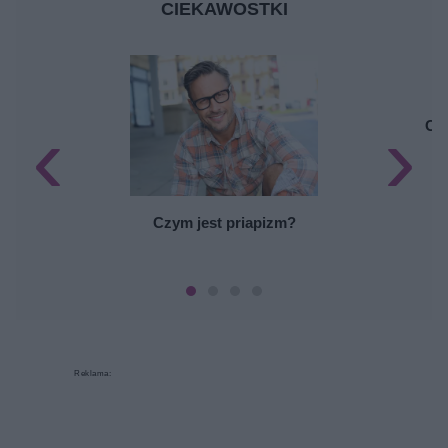
CIEKAWOSTKI
‹
›
Cz
Czym jest priapizm?
Reklama: