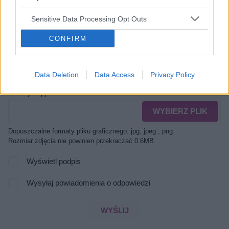
Sensitive Data Processing Opt Outs
CONFIRM
Data Deletion
Data Access
Privacy Policy
Dodaj zdjęcie:
WYBIERZ PLIK
Dopuszczalne formaty pliku graficznego: jpg, jpeg , png.
Rozmiar zdjęcia nie powinien przekraczać 0.6MB.
Wyświetl podpis
Wysyłaj powiadomienia o odpowiedzi
WYŚLIJ