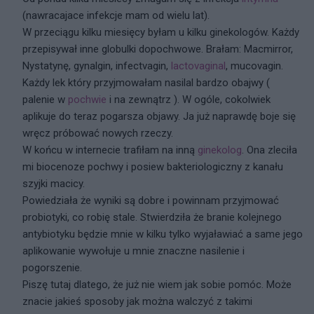
(nawracajace infekcje mam od wielu lat).
W przeciągu kilku miesięcy byłam u kilku ginekologów. Każdy
przepisywał inne globulki dopochwowe. Brałam: Macmirror,
Nystatynę, gynalgin, infectvagin,
lactovaginal
, mucovagin.
Każdy lek który przyjmowałam nasilal bardzo obajwy (
palenie w
pochwie
i na zewnątrz ). W ogóle, cokolwiek
aplikuje do teraz pogarsza objawy. Ja już naprawdę boje się
wręcz próbować nowych rzeczy.
W końcu w internecie trafiłam na inną
ginekolog
. Ona zleciła
mi biocenoze pochwy i posiew bakteriologiczny z kanału
szyjki macicy.
Powiedziała że wyniki są dobre i powinnam przyjmować
probiotyki, co robię stale. Stwierdziła że branie kolejnego
antybiotyku będzie mnie w kilku tylko wyjaławiać a same jego
aplikowanie wywołuje u mnie znaczne nasilenie i
pogorszenie.
Piszę tutaj dlatego, że już nie wiem jak sobie pomóc. Może
znacie jakieś sposoby jak można walczyć z takimi