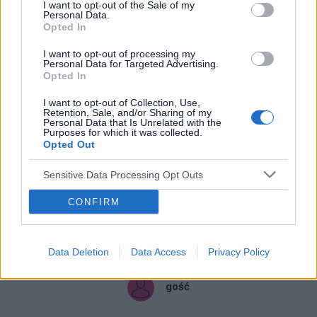
I want to opt-out of the Sale of my
Dobre mogą być też nasiadówki z rumianku. Zapraszam
Personal Data.
Opted In
parę saszetek rumianku w garnku i gdy lekko ostygnie
kucasz nad parą i tak jakąś chwilę parę razy.
I want to opt-out of processing my
Personal Data for Targeted Advertising.
Opted In
1
I want to opt-out of Collection, Use,
Retention, Sale, and/or Sharing of my
Personal Data that Is Unrelated with the
10-02-2022, 10:57:26
Purposes for which it was collected.
gość
Opted Out
Sensitive Data Processing Opt Outs
W aptece masz Sudocrem w Rossmanie też
CONFIRM
1
Data Deletion
Data Access
Privacy Policy
gość