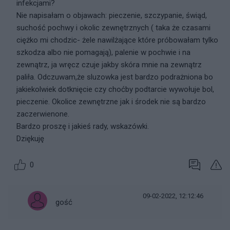
infekcjami?
Nie napisałam o objawach: pieczenie, szczypanie, świąd,
suchość pochwy i okolic zewnętrznych ( taka że czasami
ciężko mi chodzic- żele nawilżające które próbowałam tylko
szkodza albo nie pomagają), palenie w pochwie i na
zewnątrz, ja wręcz czuje jakby skóra mnie na zewnątrz
paliła. Odczuwam,że sluzowka jest bardzo podrażniona bo
jakiekolwiek dotknięcie czy choćby podtarcie wywołuje bol,
pieczenie. Okolice zewnętrzne jak i środek nie są bardzo
zaczerwienone.
Bardzo proszę i jakieś rady, wskazówki.
Dziękuję
0
09-02-2022, 12:12:46
gość