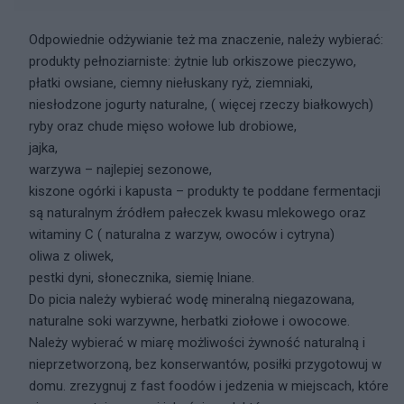
Odpowiednie odżywianie też ma znaczenie, należy wybierać:
produkty pełnoziarniste: żytnie lub orkiszowe pieczywo,
płatki owsiane, ciemny niełuskany ryż, ziemniaki,
niesłodzone jogurty naturalne, ( więcej rzeczy białkowych)
ryby oraz chude mięso wołowe lub drobiowe,
jajka,
warzywa – najlepiej sezonowe,
kiszone ogórki i kapusta – produkty te poddane fermentacji
są naturalnym źródłem pałeczek kwasu mlekowego oraz
witaminy C ( naturalna z warzyw, owoców i cytryna)
oliwa z oliwek,
pestki dyni, słonecznika, siemię lniane.
Do picia należy wybierać wodę mineralną niegazowana,
naturalne soki warzywne, herbatki ziołowe i owocowe.
Należy wybierać w miarę możliwości żywność naturalną i
nieprzetworzoną, bez konserwantów, posiłki przygotowuj w
domu. zrezygnuj z fast foodów i jedzenia w miejscach, które