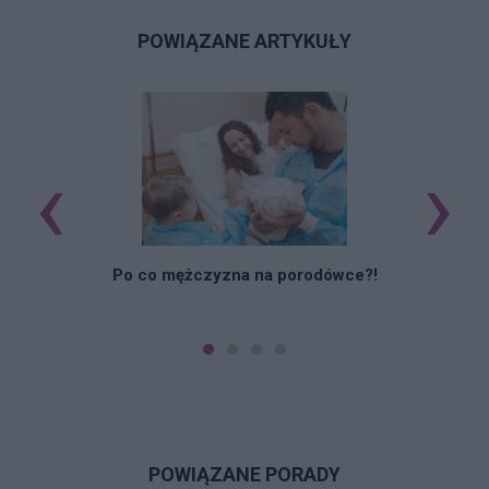
POWIĄZANE ARTYKUŁY
‹
›
M
Po co mężczyzna na porodówce?!
POWIĄZANE PORADY