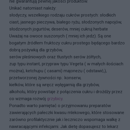
nie gwarantują pewnej jakości produktów.
Unikać natomiast należy:
słodyczy, wszelkiego rodzaju cukrów prostych: słodkich
ciast, jasnego pieczywa, białego ryżu, słodzonych napojów,
słodzonych jogurtów, deserów, mniej cukruj herbate
Uważaj na owoce suszonych ( mniej ich jedz). Są one
bogatym źródłem fruktozy cukru prostego będącego bardzo
dobrą pożywką dla grzybów,
serów pleśniowych oraz tłustych serów żółtych,
zup typu instant, przypraw typu Vegeta ( w małych ilościach
można), ketchupu ( casami) majonezu ( odstawić,),
przetworzonej żywności np.: konserw,
kiełków, które są wręcz wylęgarnią dla grzybów,
alkoholu, który powstaje z połączenia cukru i drożdży przez
co wzmaga rozwój
grzybicy
.
Ponadto warto pamiętać o przyjmowaniu preparatów
zawierających pałeczki kwasu mlekowego, które stosowane
zarówno profilaktycznie jak i leczniczo wspomaga walkę z
nawracającymi infekcjami. Jak dietę dopasujesz to lekarz