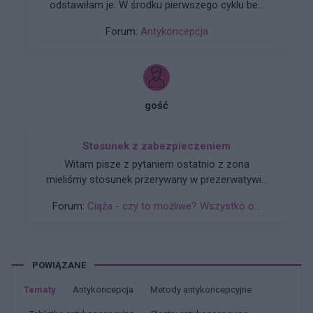
odstawiłam je. W środku pierwszego cyklu bez
nich, miałam bardzo silne bóle owulacyjne, w
Forum:
Antykoncepcja
tym samym czasie doszło do stosunku
podczas którego wystąpiło dosyć mocne
krwawienie. Czy mam się czego obawiać? Czy
sytuacja w kolejnym cyklu może się powtórzyć?
Jest to dla mnie bardzo krępujące. Oczekuje na
gość
wizytę u ginekologa. Czy są jakieś metody by
uniknąć krwawień śródcyklicznych?
Stosunek z zabezpieczeniem
Witam pisze z pytaniem ostatnio z zona
mieliśmy stosunek przerywany w prezerwatywie
ostatni okres 19.03 i raczej jest regularny co 28d
Forum:
Ciąża - czy to możliwe? Wszystko o...
+-3 dni i teraz niby 16 04 powinna być ale się
spoznia 4 dzień proszę o podpowiedz
POWIĄZANE
Tematy
antykoncepcja
metody antykoncepcyjne