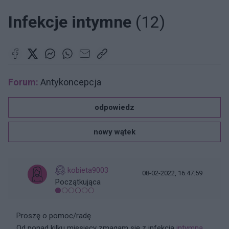
Infekcje intymne
(12)
Forum:
Antykoncepcja
odpowiedz
nowy wątek
kobieta9003
08-02-2022, 16:47:59
Początkująca
Proszę o pomoc/radę
Od ponad kilku miesiecy zmagam się z infekcja
intymna