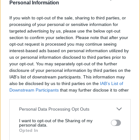
Personal Information
sudocream.
If you wish to opt-out of the sale, sharing to third parties, or
0
processing of your personal or sensitive information for
targeted advertising by us, please use the below opt-out
section to confirm your selection. Please note that after your
10-02-2022, 10:56:01
gość
opt-out request is processed you may continue seeing
interest-based ads based on personal information utilized by
us or personal information disclosed to third parties prior to
Sudocrem Odpowiedni dla każdego wieku i dla każdego
your opt-out. You may separately opt-out of the further
disclosure of your personal information by third parties on the
rodzaju skóry. Hipoalergiczny.
IAB’s list of downstream participants. This information may
Krem Sudocrem do skóry podrażnionej.
also be disclosed by us to third parties on the
IAB’s List of
Sudocrem wspomaga regenerację skóry, działa łagodząco i
Downstream Participants
that may further disclose it to other
ochronnie. Tworzy barierę zabezpieczającą skórę przed
third parties.
drażniącymi czynnikami np. moczem w przypadku
odpieluszkowego odparzenia skóry. Specjalna hipoalergiczna
Personal Data Processing Opt Outs
formuła sprawia, że Sudocrem to wyjątkowy produkt, który
I want to opt-out of the Sharing of my
chroni i łagodzi zaczerwienioną i wrażliwą skórę. Sudocrem
personal data.
jest również skuteczny w łagodzeniu innych stanów, w tym
Opted In
popękanej i podrażnionej skóry. Sw27ędzenie, pieczenia itp.