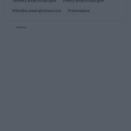
tabletka antykoncepcyjna
plastry antykoncepcyjne
wkładka wewnątrzmaciczna
przerwatywa
Reklama: