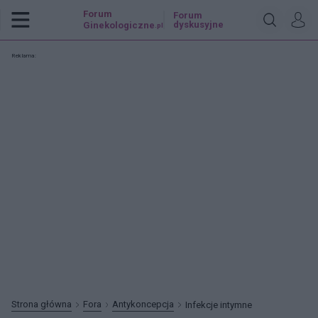
Forum
Forum
dyskusyjne
Ginekologiczne
.pl
Reklama:
Strona główna
Fora
Antykoncepcja
Infekcje intymne