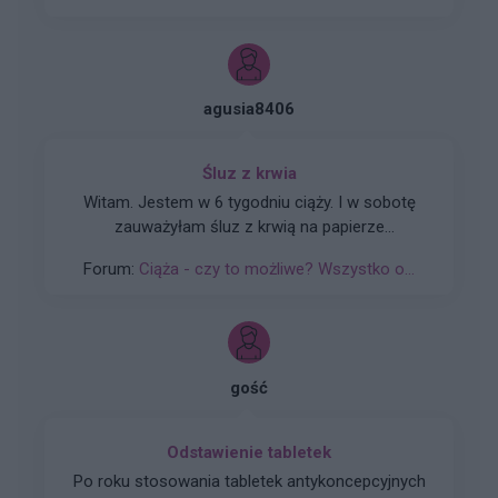
agusia8406
Śluz z krwia
Witam. Jestem w 6 tygodniu ciąży. I w sobotę
zauważyłam śluz z krwią na papierze
toaletowym. Podczas badania 26.01 okazało się
Forum:
Ciąża - czy to możliwe? Wszystko o...
że mam nadżerkę. Nie mam boleści brzucha.
Czy to jest powód do zmartwien. W sobotę
miałam USG pierwsze i jeszcze pęcherzyk był za
mały 5,5mm. I od czego może tak się dziać.
gość
Odstawienie tabletek
Po roku stosowania tabletek antykoncepcyjnych