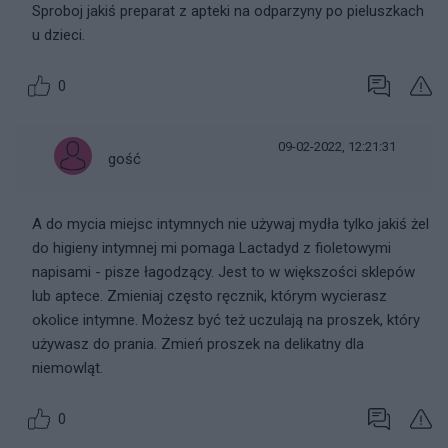
Sproboj jakiś preparat z apteki na odparzyny po pieluszkach
u dzieci.
0
09-02-2022, 12:21:31
gość
A do mycia miejsc intymnych nie używaj mydła tylko jakiś żel
do higieny intymnej mi pomaga Lactadyd z fioletowymi
napisami - pisze łagodzący. Jest to w większości sklepów
lub aptece. Zmieniaj często ręcznik, którym wycierasz
okolice intymne. Możesz być też uczulają na proszek, który
używasz do prania. Zmień proszek na delikatny dla
niemowląt.
0