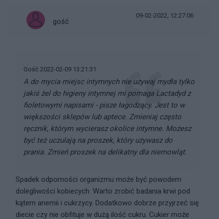
09-02-2022, 12:27:06
gość
Gość 2022-02-09 13:21:31
A do mycia miejsc intymnych nie używaj mydła tylko
jakiś żel do higieny intymnej mi pomaga Lactadyd z
fioletowymi napisami - pisze łagodzący. Jest to w
większości sklepów lub aptece. Zmieniaj często
ręcznik, którym wycierasz okolice intymne. Możesz
być też uczulają na proszek, który używasz do
prania. Zmień proszek na delikatny dla niemowląt.
Spadek odporności organizmu może być powodem
dolegliwości kobiecych. Warto zrobić badania krwi pod
kątem anemii i cukrzycy. Dodatkowo dobrze przyjrzeć się
diecie czy nie obfituje w dużą ilość cukru. Cukier może