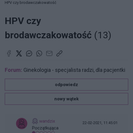
HPV czy brodawczakowatość
HPV czy
brodawczakowatość
(13)
Forum:
Ginekologia - specjalista radzi, dla pacjentki
odpowiedz
nowy wątek
wandzix
22-02-2021, 11:45:01
Początkująca