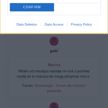
CONFIRM
Data Deletion
Data Access
Privacy Policy
ZOBACZ INNE DYSKUSJE
gość
Macica
Witam od miesiąca wystaje mi coś z pochwy
myślę że to macica nie mogę utrzymać moczu
czy będzie konieczny zabieg
Forum:
Ginekologia - forum dla rodziny i
pacjentki