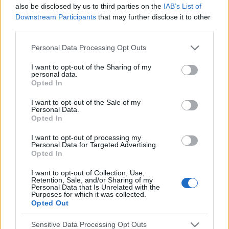
also be disclosed by us to third parties on the
IAB’s List of
Downstream Participants
that may further disclose it to other
third parties.
Personal Data Processing Opt Outs
I want to opt-out of the Sharing of my
Dodaj zdjęcie:
personal data.
Opted In
WYBIERZ PLIK
I want to opt-out of the Sale of my
Dopuszczalne formaty pliku graficznego: jpg, jpeg , png.
Personal Data.
Rozmiar zdjęcia nie powinien przekraczać 0.6MB.
Opted In
Wyświetl podpis
I want to opt-out of processing my
Personal Data for Targeted Advertising.
Opted In
Wysyłaj powiadomienia o odpowiedzi
I want to opt-out of Collection, Use,
Retention, Sale, and/or Sharing of my
WYŚLIJ
Personal Data that Is Unrelated with the
Purposes for which it was collected.
Opted Out
1
2
Sensitive Data Processing Opt Outs