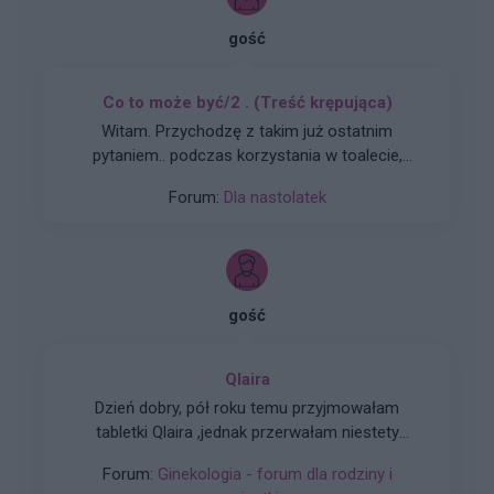
gość
Co to może być/2 . (Treść krępująca)
Witam. Przychodzę z takim już ostatnim
pytaniem.. podczas korzystania w toalecie,
bardziej w trakcie załatwiania się , bardzo silny
Forum:
Dla nastolatek
ból (ostry , kłujący , bardziej w środku odbytu).
Dodam , że trochę spędziłam czasu. Co to
może być ?? . Liczę na pozytywne komentarze ,
z góry dzięki. Czasami mogę nie odpisywać ,
wiec podam maila gabbka09@gmail.com
gość
Qlaira
Dzień dobry, pół roku temu przyjmowałam
tabletki Qlaira ,jednak przerwałam niestety
uderzenia gorąca i zawroty głowy wróciły .
Forum:
Ginekologia - forum dla rodziny i
Zaczęłam znowu przyjmować tabletki mimo iż