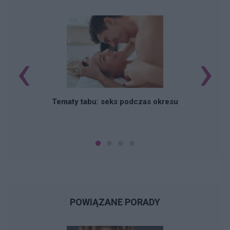
‹
›
O
Tematy tabu: seks podczas okresu
POWIĄZANE PORADY