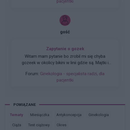
pacjentki
jestem 2 tygodnie po okresie ,dziś wezmę 5
tabletkę czy dzień ma znaczenia kiedy przyjęłam
pierwszą tabletkę ?
gość
Zapytanie o gozek
Witam mam pytanie bo zrobil mi się chyba
gozeek w okolicy bikini w linii gdzie są. Majtki i
czy martwić się umówić do swojego ginekologa
Forum:
Ginekologia - specjalista radzi, dla
zeby sprawdził czy się wsiąknie sam czysto coś
pacjentki
innego
POWIĄZANE
Tematy
miesiączka
antykoncepcja
ginekologia
ciąża
test ciążowy
okres