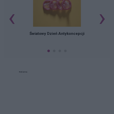
‹
›
Ś
Światowy Dzień Antykoncepcji
Reklama: