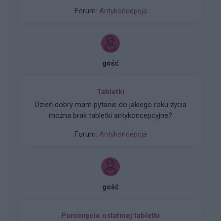
ją o 16 w piątek, a o 20 wzięłam piątkową. Co
Forum:
Antykoncepcja
mam robić dalej, przestać brać i poczekać na
krwawienie czy może nie robić przerwy na
krwawienie. Pierwszy spotykam się z taką
sytuacją i obawiam się troszeczkę. Dziękuję za
pomoc
gość
Tabletki
Dzień dobry mam pytanie do jakiego roku życia
można brak tabletki antykoncepcyjne?
Forum:
Antykoncepcja
gość
Pominięcie ostatniej tabletki