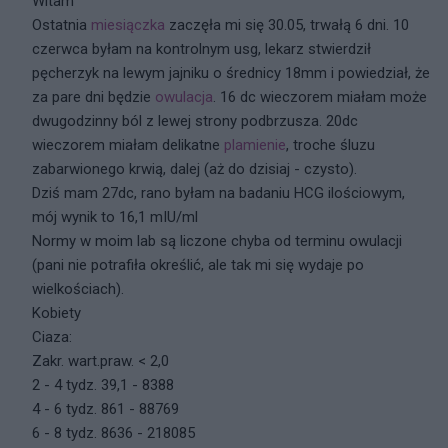
Witam
Ostatnia
miesiączka
zaczęła mi się 30.05, trwałą 6 dni. 10
czerwca byłam na kontrolnym usg, lekarz stwierdził
pęcherzyk na lewym jajniku o średnicy 18mm i powiedział, że
za pare dni będzie
owulacja
. 16 dc wieczorem miałam może
dwugodzinny ból z lewej strony podbrzusza. 20dc
wieczorem miałam delikatne
plamienie
, troche śluzu
zabarwionego krwią, dalej (aż do dzisiaj - czysto).
Dziś mam 27dc, rano byłam na badaniu HCG ilościowym,
mój wynik to 16,1 mIU/ml
Normy w moim lab są liczone chyba od terminu owulacji
(pani nie potrafiła określić, ale tak mi się wydaje po
wielkościach).
Kobiety
Ciaza:
Zakr. wart.praw. < 2,0
2 - 4 tydz. 39,1 - 8388
4 - 6 tydz. 861 - 88769
6 - 8 tydz. 8636 - 218085