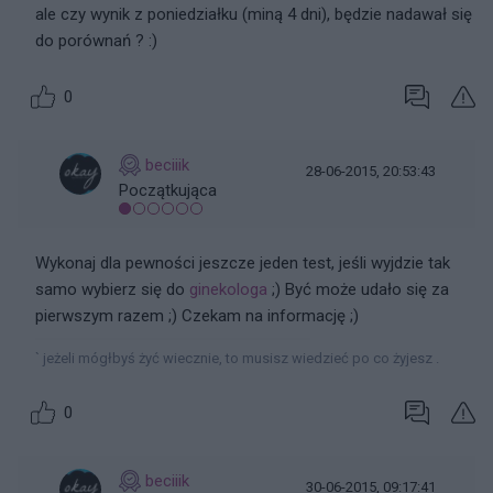
ale czy wynik z poniedziałku (miną 4 dni), będzie nadawał się
do porównań ? :)
0
beciiik
28-06-2015, 20:53:43
Początkująca
Wykonaj dla pewności jeszcze jeden test, jeśli wyjdzie tak
samo wybierz się do
ginekologa
;) Być może udało się za
pierwszym razem ;) Czekam na informację ;)
` jeżeli mógłbyś żyć wiecznie, to musisz wiedzieć po co żyjesz .
0
beciiik
30-06-2015, 09:17:41