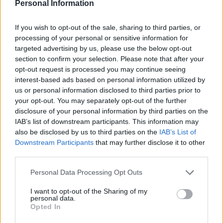
Personal Information
załapać w tym 2-4tyg ( 39,1 - 8388) gdyż oni liczą jakby od
owulacji, ale jeśli liczą wg książkowych 28 dni i owu w 14 dniu
If you wish to opt-out of the sale, sharing to third parties, or
no to u mnie ciąża młodsza o pare dni (owu była na 90%
processing of your personal or sensitive information for
16/17dc)
targeted advertising by us, please use the below opt-out
Zrobiłam sobie dziś w południe PinkTest płytkowy (czułość
section to confirm your selection. Please note that after your
25), ten sam co w sobote (dzień spodziewanej @, wyszła
opt-out request is processed you may continue seeing
wtedy bardzo blada kreseczka, z porannego moczu). Dziś
interest-based ads based on personal information utilized by
us or personal information disclosed to third parties prior to
była to trzecia wizyta w toalecie po wypiciu ok 700ml płynów
your opt-out. You may separately opt-out of the further
(hebata,kawa), w ciągu pierwszej minuty wyszła taka blada
disclosure of your personal information by third parties on the
kreseczka jak wtedy rano, a w ciągu 5 minut zrobiała się
IAB’s list of downstream participants. This information may
bardzo wyraźna różowa krecha
also be disclosed by us to third parties on the
IAB’s List of
mniej więcej jak tu
Downstream Participants
that may further disclose it to other
https://lh6.googleusercontent.com/-
third parties.
YHO3E7k5zVw/TqOtFZlxFHI/AAAAAAAANuE/pXknGYl-
Personal Data Processing Opt Outs
UKY/s640/DSC_0012.JPG
I want to opt-out of the Sharing of my
No może tak minimalnie bledsza.
personal data.
Opted In
Dziś jest 5 dzień po spodziewanej @ i ok. 17 dzień po
owulacji. Kreseczka wyraźnie ściemniała przez pare dni więc