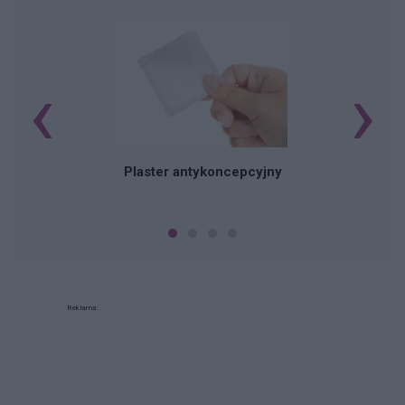
‹
›
B
Plaster antykoncepcyjny
Reklama: