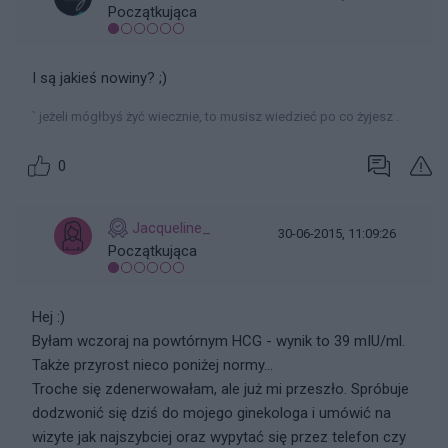
Początkująca
I są jakieś nowiny? ;)
` jeżeli mógłbyś żyć wiecznie, to musisz wiedzieć po co żyjesz .
0
Jacqueline_
30-06-2015, 11:09:26
Początkująca
Hej :)
Byłam wczoraj na powtórnym HCG - wynik to 39 mIU/ml.
Także przyrost nieco poniżej normy...
Troche się zdenerwowałam, ale już mi przeszło. Spróbuje
dodzwonić się dziś do mojego ginekologa i umówić na
wizyte jak najszybciej oraz wypytać się przez telefon czy