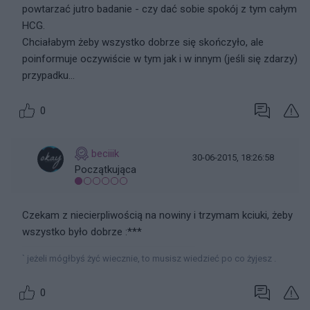
powtarzać jutro badanie - czy dać sobie spokój z tym całym
HCG.
Chciałabym żeby wszystko dobrze się skończyło, ale
poinformuje oczywiście w tym jak i w innym (jeśli się zdarzy)
przypadku...
0
beciiik
30-06-2015, 18:26:58
Początkująca
Czekam z niecierpliwością na nowiny i trzymam kciuki, żeby
wszystko było dobrze :***
` jeżeli mógłbyś żyć wiecznie, to musisz wiedzieć po co żyjesz .
0