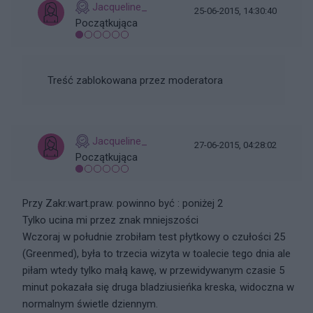
Jacqueline_
25-06-2015, 14:30:40
Początkująca
Treść zablokowana przez moderatora
Jacqueline_
27-06-2015, 04:28:02
Początkująca
Przy Zakr.wart.praw. powinno być : poniżej 2
Tylko ucina mi przez znak mniejszości
Wczoraj w południe zrobiłam test płytkowy o czułości 25
(Greenmed), była to trzecia wizyta w toalecie tego dnia ale
piłam wtedy tylko małą kawę, w przewidywanym czasie 5
minut pokazała się druga bladziusieńka kreska, widoczna w
normalnym świetle dziennym.