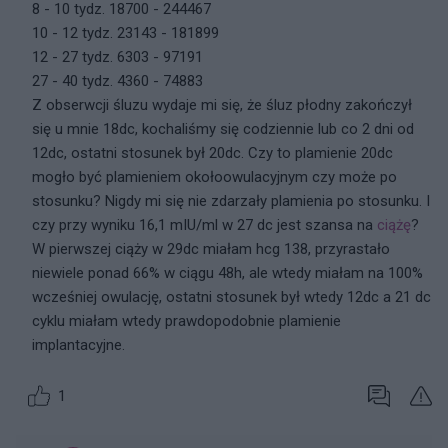
8 - 10 tydz. 18700 - 244467
10 - 12 tydz. 23143 - 181899
12 - 27 tydz. 6303 - 97191
27 - 40 tydz. 4360 - 74883
Z obserwcji śluzu wydaje mi się, że śluz płodny zakończył
się u mnie 18dc, kochaliśmy się codziennie lub co 2 dni od
12dc, ostatni stosunek był 20dc. Czy to plamienie 20dc
mogło być plamieniem okołoowulacyjnym czy może po
stosunku? Nigdy mi się nie zdarzały plamienia po stosunku. I
czy przy wyniku 16,1 mIU/ml w 27 dc jest szansa na
ciążę
?
W pierwszej ciąży w 29dc miałam hcg 138, przyrastało
niewiele ponad 66% w ciągu 48h, ale wtedy miałam na 100%
wcześniej owulację, ostatni stosunek był wtedy 12dc a 21 dc
cyklu miałam wtedy prawdopodobnie plamienie
implantacyjne.
1