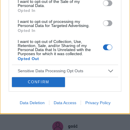
I want to opt-out of the Sale of my
Personal Data.
jak widać HCG rośnie, mam nadzieję, że w poniedziałek
Opted In
będzie dobry wynik :)
I want to opt-out of processing my
Personal Data for Targeted Advertising.
0
Opted In
I want to opt-out of Collection, Use,
Retention, Sale, and/or Sharing of my
beciiik
02-07-2015, 18:06:47
Personal Data that Is Unrelated with the
Początkująca
Purposes for which it was collected.
Opted Out
Sensitive Data Processing Opt Outs
No to mi to wygląda na ciążę :) Czekam na dalsze wyniki ;)
CONFIRM
` jeżeli mógłbyś żyć wiecznie, to musisz wiedzieć po co żyjesz .
0
Data Deletion
Data Access
Privacy Policy
gość