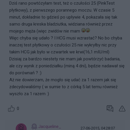
Dziś rano powtózyłam test, też o czułości 25 (PinkTest
płytkowy), z pierwszego porannego moczu. W czasie 5
minut, dokładnie to gdzieś po upływie 4, pokazała się tak
samo druga kreska bladziutka, widziana również przez
mojego męża (więc zwidów nie mam
Więc chyba się udało ? I HCG musi wzrastać? No bo chyba
inaczej test płytkowy o czułości 25 nie wykryłby nic przy
takim HCG jak było w czwartek we krwi(16,1 mIU/ml)
Dzisiaj za bardzo niestety nie mam jak powtórzyć badania,
ale czy wynik z poniedziałku (miną 4 dni), będzie nadawał się
do porównań ? :)
Aż nie dowierzam, że mogło się udać za 1 razem jak się
zdecydowaliśmy ( w sumie to z córką 5 lat temu również
wyszło za 1 razem :)
0
Jacqueline_
27-06-2015, 04:28:07