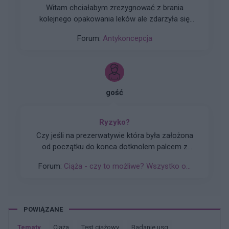
Witam chciałabym zrezygnować z brania
kolejnego opakowania leków ale zdarzyła się
taka sytuacja że zapomniałam ostatniej tabletki
Forum:
Antykoncepcja
z bistra w tym czasie było zbliżenie tabletkę
przyjęłam następnego dnia rano czyli wczoraj...
poprzednie zbliżenie było jakieś 10 dni temu i nie
palnuję już zbliżeń w czasie 7 dniowej przerwy
ani po niej. Czy muszę zaczynać kolejne
gość
opakowanie abym była chroniona ?
Ryzyko?
Czy jeśli na prezerwatywie która była założona
od początku do konca dotknolem palcem z
małą iloscią prejakulatu,po czym partnerka
Forum:
Ciąża - czy to możliwe? Wszystko o...
wysmarowała lubrykant na cała prezerwatywę i
po chwili zaczelismy uprawiać stosunek to czy
jest ryzyko ciąży.
POWIĄZANE
Tematy
ciąża
test ciążowy
badanie usg