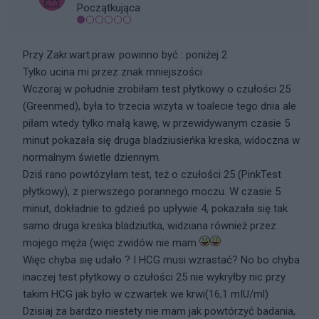
Początkująca
Przy Zakr.wart.praw. powinno być : poniżej 2
Tylko ucina mi przez znak mniejszości
Wczoraj w południe zrobiłam test płytkowy o czułości 25
(Greenmed), była to trzecia wizyta w toalecie tego dnia ale
piłam wtedy tylko małą kawę, w przewidywanym czasie 5
minut pokazała się druga bladziusieńka kreska, widoczna w
normalnym świetle dziennym.
Dziś rano powtózyłam test, też o czułości 25 (PinkTest
płytkowy), z pierwszego porannego moczu. W czasie 5
minut, dokładnie to gdzieś po upływie 4, pokazała się tak
samo druga kreska bladziutka, widziana również przez
mojego męża (więc zwidów nie mam
Więc chyba się udało ? I HCG musi wzrastać? No bo chyba
inaczej test płytkowy o czułości 25 nie wykryłby nic przy
takim HCG jak było w czwartek we krwi(16,1 mIU/ml)
Dzisiaj za bardzo niestety nie mam jak powtórzyć badania,