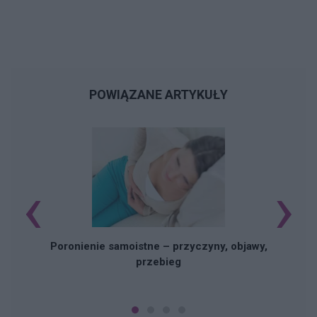
POWIĄZANE ARTYKUŁY
‹
›
U
Poronienie samoistne – przyczyny, objawy,
przebieg