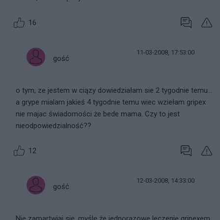
16
11-03-2008, 17:53:00
gość
o tym, ze jestem w ciązy dowiedziałam sie 2 tygodnie temu...
a grype mialam jakieś 4 tygodnie temu wiec wziełam gripex
nie majac świadomości że bede mama. Czy to jest
nieodpowiedzialność??
12
12-03-2008, 14:33:00
gość
Nie zamartwiaj się, myślę że jednorazowe leczenie gripexem