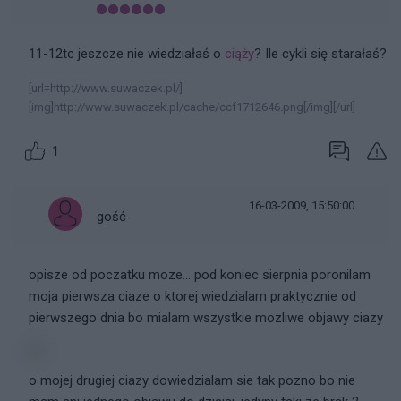
11-12tc jeszcze nie wiedziałaś o
ciąży
? Ile cykli się starałaś?
[url=http://www.suwaczek.pl/]
[img]http://www.suwaczek.pl/cache/ccf1712646.png[/img][/url]
1
16-03-2009, 15:50:00
gość
opisze od poczatku moze... pod koniec sierpnia poronilam
moja pierwsza ciaze o ktorej wiedzialam praktycznie od
pierwszego dnia bo mialam wszystkie mozliwe objawy ciazy
o mojej drugiej ciazy dowiedzialam sie tak pozno bo nie