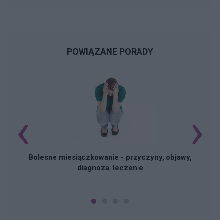
POWIĄZANE PORADY
‹
›
N
Bolesne miesiączkowanie - przyczyny, objawy,
diagnoza, leczenie