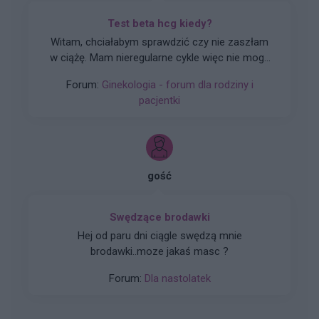
Test beta hcg kiedy?
Witam, chciałabym sprawdzić czy nie zaszłam
w ciążę. Mam nieregularne cykle więc nie mogę
stwierdzić czy doszło do owulacji, jestem w 22
Forum:
Ginekologia - forum dla rodziny i
dniu cyklu czy zrobienie takiego testu w tym
pacjentki
czasie da mi prawdziwy wynik żeby się nie
stresować na zapas czy w jakim czasie zrobić
taki test?
gość
Swędzące brodawki
Hej od paru dni ciągle swędzą mnie
brodawki..moze jakaś masc ?
Forum:
Dla nastolatek