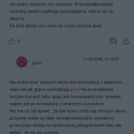
nie wolno samemu nic zażywać. W przypadku każdej
choroby, nawet zwykłego przeziębienia, nalezy iść do
lekarza.
Na bóle głowy od czasu do czasu można apap.
0
11-03-2008, 16:19:00
gość
Nie wolno brać żadnych leków bez konsultacji z lekarzem ,
takie leki jak gripex uszkadzają
płód
. Na przeziębienie
bezpieczny jest tylko apap, leki homeopatyczne, ziołowe,
wapno ale po konsultacji z lekarzem oczywiście.
Nie ma co się dziwić , że tyle dzieci rodzi się chorych skoro
przyszłe matki są takie nieodpowiedzialne, wystarczy
przeczytać ulotkę na opakowaniu jakiegokolwiek leku, ale
widać , że nie są czytane.