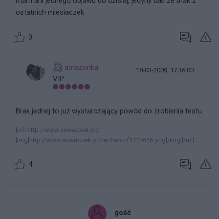
mam ani jednego objawu do dzisiaj, jedyny taki ze brak 2
ostatnich miesiaczek.
0
amazonka
18-03-2009, 17:36:00
VIP
Brak jednej to już wystarczający powód do zrobienia testu.
[url=http://www.suwaczek.pl/]
[img]http://www.suwaczek.pl/cache/ccf1712646.png[/img][/url]
4
gość