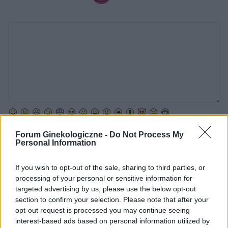
Dodaj zdjęcie:
Forum Ginekologiczne -
Do Not Process My
Personal Information
WYBIERZ PLIK
Dopuszczalne formaty pliku graficznego: jpg, jpeg , png.
If you wish to opt-out of the sale, sharing to third parties, or
Rozmiar zdjęcia nie powinien przekraczać 0.6MB.
processing of your personal or sensitive information for
targeted advertising by us, please use the below opt-out
Wyświetl podpis
section to confirm your selection. Please note that after your
opt-out request is processed you may continue seeing
Wysyłaj powiadomienia o odpowiedzi
interest-based ads based on personal information utilized by