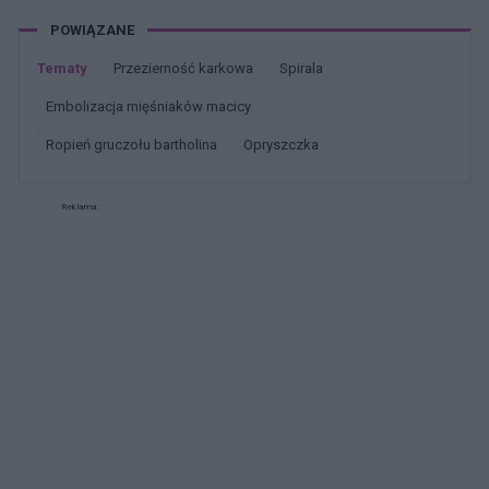
POWIĄZANE
Tematy
przezierność karkowa
spirala
embolizacja mięśniaków macicy
ropień gruczołu bartholina
opryszczka
Reklama: