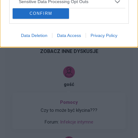
Sensitive Data Processing Opt Outs
CONFIRM
1
2
Data Deletion
Data Access
Privacy Policy
ZOBACZ INNE DYSKUSJE
gość
Pomocy
Czy to może być kłycina???
Forum:
Infekcje intymne