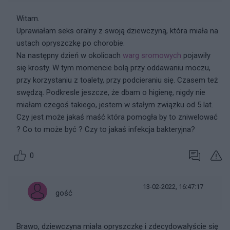
Witam.
Uprawiałam seks oralny z swoją dziewczyną, która miała na
ustach opryszczkę po chorobie.
Na następny dzień w okolicach
warg sromowych
pojawiły
się krosty. W tym momencie bolą przy oddawaniu moczu,
przy korzystaniu z toalety, przy podcieraniu się. Czasem też
swędzą. Podkresle jeszcze, że dbam o higienę, nigdy nie
miałam czegoś takiego, jestem w stałym związku od 5 lat.
Czy jest może jakaś maść która pomogła by to zniwelować
? Co to może być ? Czy to jakaś infekcja bakteryjna?
0
13-02-2022, 16:47:17
gość
Brawo, dziewczyna miała opryszczkę i zdecydowałyście się