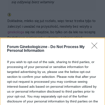
się odżywiaj bierz witaminy
Dokładnie, mleko się już rozlało, więc teraz trzeba tyljo to
zaleczyć i uważać na przyszłość, niestety bez wizyty u
ginekologa
się nie obejdzie, bo tylko on da leki na receptę.
Dodatkowo suplementuj witaminy, najlepiej jakieś
multiwitaminy, jeśli nie chcesz multi to chociaż kwas foliowy,
Forum Ginekologiczne -
Do Not Process My
witaminę D oraz A, dodatkowo witaminę B12. I zdrowo się
Personal Information
odżywiaj
If you wish to opt-out of the sale, sharing to third parties, or
1
processing of your personal or sensitive information for
targeted advertising by us, please use the below opt-out
section to confirm your selection. Please note that after your
opt-out request is processed you may continue seeing
interest-based ads based on personal information utilized by
gość
us or personal information disclosed to third parties prior to
your opt-out. You may separately opt-out of the further
disclosure of your personal information by third parties on the