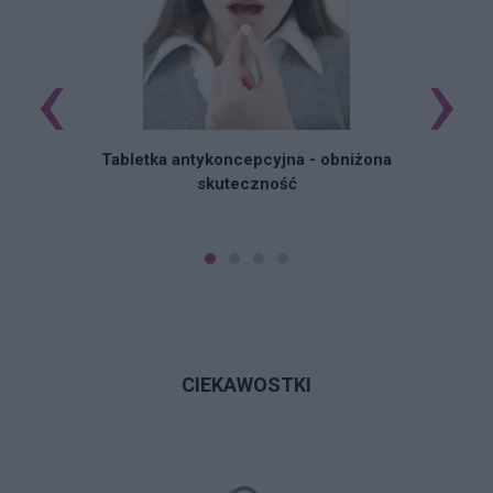
‹
›
R
Tabletka antykoncepcyjna - obniżona
skuteczność
CIEKAWOSTKI