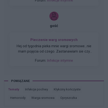
Forum:
Infekcje intymne
jakieś uczulenie, przesuszona skóra? Gino
zrobiłam ze założyłam podpaskę i mnie
przepisała mi lekkie sterydy krem dactakord
podrażniło? Błagam pomocy
20mg mam stosować przez 3 tygodnie.
gość
Pieczenie warg sromowych
Hej od tygodnia pieka mnie wargi sromowe...nie
mam pojęcia od czego. Zastanawiam sie czy
jest na to jakaś masc?
Forum:
Infekcje intymne
POWIĄZANE
Tematy
infekcje pochwy
kłykciny kończyste
hemoroidy
warga sromowa
opryszczka