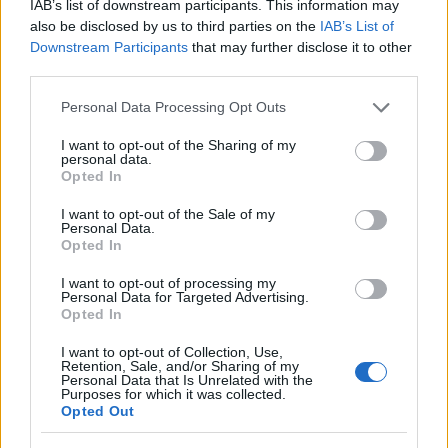
IAB’s list of downstream participants. This information may
also be disclosed by us to third parties on the
IAB’s List of
Downstream Participants
that may further disclose it to other
third parties.
Personal Data Processing Opt Outs
I want to opt-out of the Sharing of my
personal data.
Opted In
Dodaj zdjęcie:
I want to opt-out of the Sale of my
Personal Data.
WYBIERZ PLIK
Opted In
Dopuszczalne formaty pliku graficznego: jpg, jpeg , png.
I want to opt-out of processing my
Rozmiar zdjęcia nie powinien przekraczać 0.6MB.
Personal Data for Targeted Advertising.
Opted In
Wyświetl podpis
I want to opt-out of Collection, Use,
Retention, Sale, and/or Sharing of my
Wysyłaj powiadomienia o odpowiedzi
Personal Data that Is Unrelated with the
Purposes for which it was collected.
Opted Out
WYŚLIJ