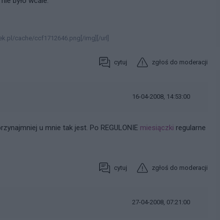
 nie było wcale.
k.pl/cache/ccf1712646.png[/img][/url]
cytuj
zgłoś do moderacji
16-04-2008, 14:53:00
 przynajmniej u mnie tak jest. Po REGULONIE
miesiączki
regularne
cytuj
zgłoś do moderacji
27-04-2008, 07:21:00