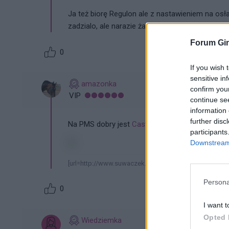
Ja też biorę Regulon ale z nastawieniem na osł
zadzialo, ale narazie żadnych skutkow uboczny
Forum Gin
0
If you wish 
sensitive in
amazonka
confirm you
VIP
continue se
information 
further disc
Na PMS dobry jest
Castagnus
- ziołowy lek bez 
participants
Downstream 
[url=http://www.suwaczek.pl/][img]http://www.suwacze
Persona
0
I want t
Opted 
Wiedziemka