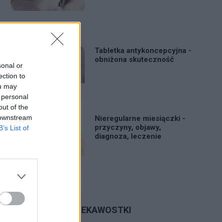
Tabletka antykoncepcyjna -
obniżona skuteczność
sonal or
ection to
ou may
 personal
out of the
 downstream
Nieregularne miesiączki -
przyczyny, objawy,
B’s List of
diagnoza, leczenie
CIEKAWOSTKI