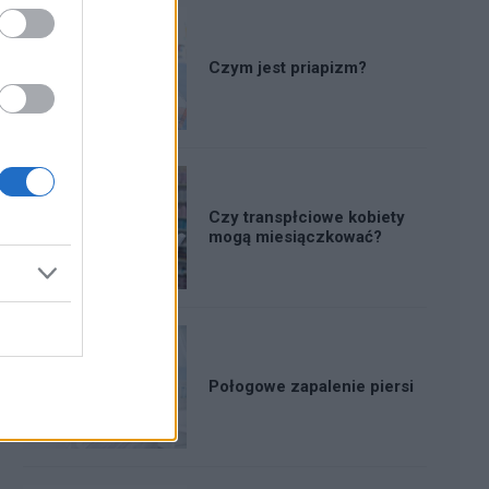
Czym jest priapizm?
Czy transpłciowe kobiety
mogą miesiączkować?
Połogowe zapalenie piersi