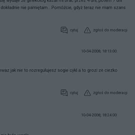
ię wydaje że ginekolog kazał mi brać przez 4 dni, potem 7 dni
dokładnie nie pamiętam... Pomóżcie, gdyż teraz nie mam szans
cytuj
zgłoś do moderacji
10-04-2008, 18:13:00
waz jak nie to rozregulujesz sogie cykl a to grozi ze ciezko
cytuj
zgłoś do moderacji
10-04-2008, 18:24:00