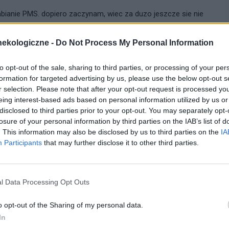
abianie PMS. dopiero zaczynam, wiec za duzo jeszcze sie nie
ch nie mam.
ekologiczne -
Do Not Process My Personal Information
cytuj
zgłoś do moderacji
to opt-out of the sale, sharing to third parties, or processing of your per
formation for targeted advertising by us, please use the below opt-out s
r selection. Please note that after your opt-out request is processed y
28-04-2008, 07:15:00
eing interest-based ads based on personal information utilized by us or
disclosed to third parties prior to your opt-out. You may separately opt-
losure of your personal information by third parties on the IAB’s list of
recepty.
. This information may also be disclosed by us to third parties on the
IA
Participants
that may further disclose it to other third parties.
k.pl/cache/ccf1712646.png[/img][/url]
l Data Processing Opt Outs
cytuj
zgłoś do moderacji
o opt-out of the Sharing of my personal data.
In
28-04-2008, 17:42:00