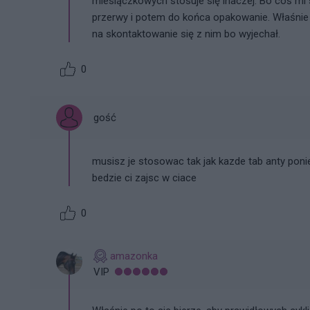
miesiączkowych stosuje się inaczej. Bo coś mi s
przerwy i potem do końca opakowanie. Właśnie 
na skontaktowanie się z nim bo wyjechał.
0
gość
musisz je stosowac tak jak kazde tab anty ponie
bedzie ci zajsc w ciace
0
amazonka
VIP