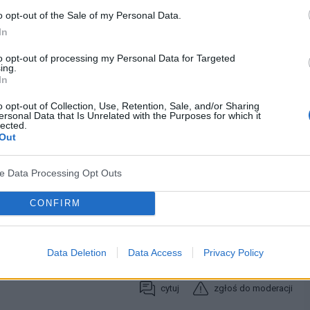
o opt-out of the Sale of my Personal Data.
In
lna
to opt-out of processing my Personal Data for Targeted
ing.
In
o opt-out of Collection, Use, Retention, Sale, and/or Sharing
ersonal Data that Is Unrelated with the Purposes for which it
lected.
cytuj
zgłoś do moderacji
Out
ve Data Processing Opt Outs
29-04-2008, 06:42:00
CONFIRM
Data Deletion
Data Access
Privacy Policy
k.pl/cache/ccf1712646.png[/img][/url]
cytuj
zgłoś do moderacji