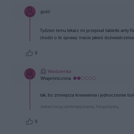
gość
Tydzien temu lekarz mi przepisał tabletki anty 
chodzi o te sprawy. macie jakieś doświadczenia 
0
Wiedziemka
Wtajemniczona
tak, bo zmniejsza krwawienia i jednoczesnie bo
Jestem twoją zamkniętą bramą. Twoją klęską.
0