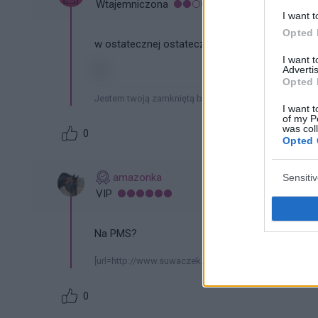
Wtajemniczona
I want t
Opted 
w ostatecznej ostateczności wkładka hormona
I want 
Advertis
Opted 
Jestem twoją zamkniętą bramą. Twoją klęską.
I want t
of my P
was col
0
Opted 
amazonka
Sensiti
VIP
Na PMS?
[url=http://www.suwaczek.pl/][img]http://www.suwacze
0