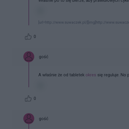
Właśnie po to się bierze, aby prawidłowych cykli
[url=http://www.suwaczek.pl/][img]http://www.suwacze
0
gość
A właśnie że od tabletek
okres
się reguluje. No
0
gość