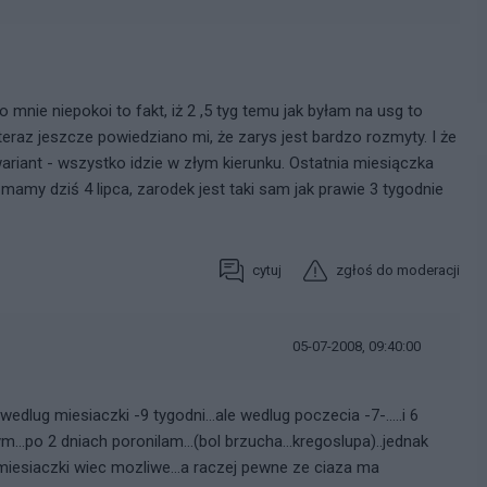
o mnie niepokoi to fakt, iż 2 ,5 tyg temu jak byłam na usg to
eraz jeszcze powiedziano mi, że zarys jest bardzo rozmyty. I że
riant - wszystko idzie w złym kierunku. Ostatnia miesiączka
 mamy dziś 4 lipca, zarodek jest taki sam jak prawie 3 tygodnie
cytuj
zgłoś do moderacji
05-07-2008, 09:40:00
wedlug miesiaczki -9 tygodni...ale wedlug poczecia -7-.....i 6
m...po 2 dniach poronilam...(bol brzucha...kregoslupa)..jednak
d miesiaczki wiec mozliwe...a raczej pewne ze ciaza ma