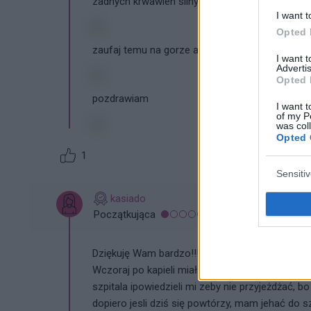
zadnych krwawien silnych boli czy goraczki to n
I want t
Opted 
zaufaj temu na gorze a wszystko bedzie dobrz
I want 
Advertis
Opted 
pozdrawiam
I want t
of my P
was col
Opted 
1
Sensiti
kasiado
Początkująca
Dziękuję Wam bardzo!!!
Wczoraj po kapieli miałam tez lekkie
plamienie
k
szpitala ipowiedzieli mi zeby nie przyjeżdżać, b
dopiero jesli dziś się powtórzy, mam jehać do sz