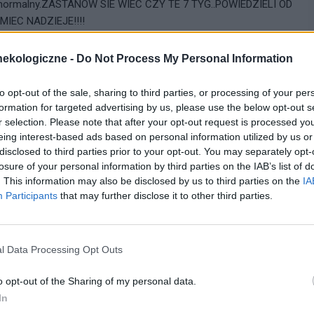
erca normalny.ZASTANOW SIE WIEC CZY TE 7 TYG..POWIEDZIELI OD
MIEC NADZIEJE!!!!
cytuj
zgłoś do moderacji
ekologiczne -
Do Not Process My Personal Information
to opt-out of the sale, sharing to third parties, or processing of your per
05-07-2008, 11:32:00
formation for targeted advertising by us, please use the below opt-out s
r selection. Please note that after your opt-out request is processed y
eing interest-based ads based on personal information utilized by us or
baczyc czy serduszko bije czy nie
disclosed to third parties prior to your opt-out. You may separately opt-
losure of your personal information by third parties on the IAB’s list of
. This information may also be disclosed by us to third parties on the
IA
Participants
that may further disclose it to other third parties.
wybierz pierwszy temat z brzegu,tam mozesz spobie poczytac i
etu poczecia az do narodzin
l Data Processing Opt Outs
iaja sie na budowie poszczegolnych narzadow i czasem
o opt-out of the Sharing of my personal data.
ko tez na samym poczatku nie bije bo najpierw musi sie
In
oczekac jeszcze ze 2-3 tyg jesli nic sie nie bedzie dzialo