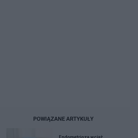
POWIĄZANE ARTYKUŁY
Endometrioza wciąż