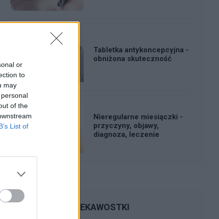
Tabletka antykoncepcyjna -
obniżona skuteczność
sonal or
ection to
ou may
 personal
out of the
 downstream
Nieregularne miesiączki -
przyczyny, objawy,
B’s List of
diagnoza, leczenie
CIEKAWOSTKI