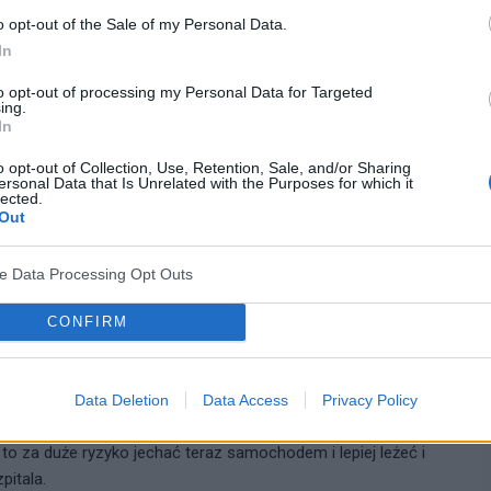
ie ma po co isc do lekarza i sie stresowac
o opt-out of the Sale of my Personal Data.
In
e
to opt-out of processing my Personal Data for Targeted
ing.
In
o opt-out of Collection, Use, Retention, Sale, and/or Sharing
ersonal Data that Is Unrelated with the Purposes for which it
lected.
Out
cytuj
zgłoś do moderacji
ve Data Processing Opt Outs
CONFIRM
05-07-2008, 11:50:00
Data Deletion
Data Access
Privacy Policy
rwią - naszła mnie panika, popłakałam się. Zadzwoniłam do
o to za duże ryzyko jechać teraz samochodem i lepiej leżeć i
pitala.