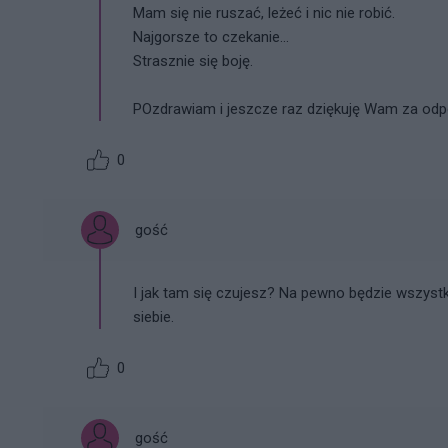
Mam się nie ruszać, leżeć i nic nie robić.
Najgorsze to czekanie...
Strasznie się boję.
POzdrawiam i jeszcze raz dziękuję Wam za odpo
0
gość
I jak tam się czujesz? Na pewno będzie wszystk
siebie.
0
gość