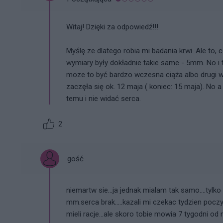
Witaj! Dzięki za odpowiedź!!!
Myślę ze dlatego robia mi badania krwi. Ale to, c
wymiary były dokładnie takie same - 5mm. No i t
moze to być bardzo wczesna ciąża albo drugi wa
zaczęła się ok. 12 maja ( koniec: 15 maja). No a
temu i nie widać serca.
2
gość
niemartw sie...ja jednak mialam tak samo....tylko 
mm.serca brak.....kazali mi czekac tydzien poczy
mieli racje...ale skoro tobie mowia 7 tygodni o