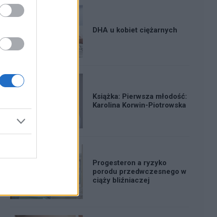
DHA u kobiet ciężarnych
Książka: Pierwsza młodość:
Karolina Korwin-Piotrowska
Progesteron a ryzyko
porodu przedwczesnego w
ciąży bliźniaczej