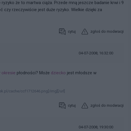
 ryzyko że to martwa ciąża. Przede mną jeszcze badanie krwi i 9
ć czy rzeczywiście jest duże ryzyko. Wielkie dzięki za
cytuj
zgłoś do moderacji
04-07-2008, 16:32:00
w
okresie
płodności? Może
dziecko
jest młodsze w
k.pl/cache/ccf1712646.png[/img][/url]
cytuj
zgłoś do moderacji
04-07-2008, 19:30:00