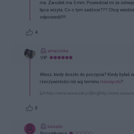
ma. Zarodek ma 5 mm. Powiedział mi że istnieje
lipca wizyta. Co o tym sadzicie??? Chcę wiedzie
odpowiedź!!!!
4
amazonka
VIP
Wiesz, kiedy doszło do poczęcia? Kiedy byłaś 
rzeczywistości niż wg terminu
miesiączki
?
[url=http://www.suwaczek.pl/][img]http://www.suwacze
0
kasiado
Początkująca