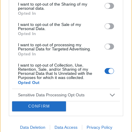
I want to opt-out of the Sharing of my
personal data.
Opted In
POWIĄZANE
I want to opt-out of the Sale of my
Personal Data.
Opted In
Tematy
przezierność karkowa
spirala
I want to opt-out of processing my
embolizacja mięśniaków macicy
Personal Data for Targeted Advertising.
Opted In
ropień gruczołu bartholina
opryszczka
I want to opt-out of Collection, Use,
Retention, Sale, and/or Sharing of my
Reklama:
Personal Data that Is Unrelated with the
Purposes for which it was collected.
Opted Out
Sensitive Data Processing Opt Outs
CONFIRM
Data Deletion
Data Access
Privacy Policy