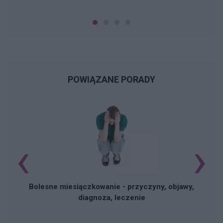
POWIĄZANE PORADY
‹
›
N
Bolesne miesiączkowanie - przyczyny, objawy,
diagnoza, leczenie