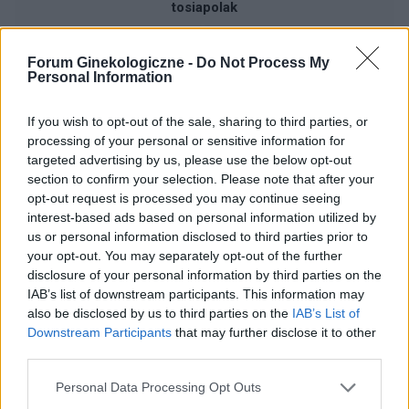
tosiapolak
Osocze bogatoplytkowe
Forum Ginekologiczne -
Do Not Process My
Personal Information
Cześć, Z różnymi infekcjami intymnymi
zmagałam sie prawie dwa lata. Po długich
If you wish to opt-out of the sale, sharing to third parties, or
leczeniach udało mi sie z tego wyjść. Jednakze
Forum:
Ginekologia - forum dla rodziny i
processing of your personal or sensitive information for
problem pozostał, czuję ciągły dyskomfort oraz
pacjentki
targeted advertising by us, please use the below opt-out
mam zaczerwienienia w bruzdach między
section to confirm your selection. Please note that after your
wargowych. Posiewy są czyste. Lekarka
opt-out request is processed you may continue seeing
chciałaby wykonac u mnie osocze
interest-based ads based on personal information utilized by
bogatoplytkowe w te miejsca. Może któraś z
us or personal information disclosed to third parties prior to
Was miala wykonywany tali zabieg i moze cos o
gość
your opt-out. You may separately opt-out of the further
nim wiecej sie wypowiedzieć. Będę wdzięczna
disclosure of your personal information by third parties on the
za wszelkie informacje
IAB’s list of downstream participants. This information may
Obtarcie blon sluzowych pochwy
also be disclosed by us to third parties on the
IAB’s List of
Obtarcie blon sluzowych pochwy podczas
Downstream Participants
that may further disclose it to other
third parties.
seksu.Krew poleciala i jest pieczenie podczas
sikania i napuchniete .Jaka masc albo zel
Forum:
Ginekologia - forum dla rodziny i
Personal Data Processing Opt Outs
pomoze na ta dolegliwość?.
pacjentki