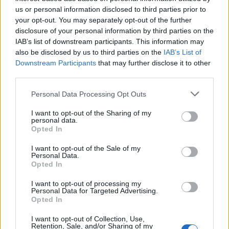
us or personal information disclosed to third parties prior to
your opt-out. You may separately opt-out of the further
Dziwne plamienia
disclosure of your personal information by third parties on the
Witam 3 miesiące temu urodziłam dziecko. W
IAB’s list of downstream participants. This information may
maju myślałam że dostałam pierwszej
also be disclosed by us to third parties on the
IAB’s List of
Downstream Participants
that may further disclose it to other
miesiączki (karmię piersią) ale to nie było
Forum:
Ginekologia - forum dla rodziny i
third parties.
typowe jak na okres. Przypominało to bardziej
pacjentki
takie plamienie i to nie żywą różową Kris ze
Personal Data Processing Opt Outs
śluzem lecz czarnobrązowy śluz który jednego
dnia był a na drugi dzień było czysto. I robi się
I want to opt-out of the Sharing of my
mi tak co 2 tyg raz trwa 3 dni a raz 6 jak przy
personal data.
Opted In
miesiączce. Czy to normalne ?
tosiapolak
I want to opt-out of the Sale of my
Personal Data.
Opted In
Wypadanie włosów po odstawieniu
antykoncepcji dwuskładnikowe
I want to opt-out of processing my
Personal Data for Targeted Advertising.
Cześć, Odstawiłam tabletki antykoncepcyjne 3
Opted In
miesiace temu, cykle powróciły regularne,
hormony sa prawidłowe. Jednakze zauważyłam
I want to opt-out of Collection, Use,
Forum:
Ginekologia - forum dla rodziny i
zwiększone wypadanie włosów oraz pieczenie
Retention, Sale, and/or Sharing of my