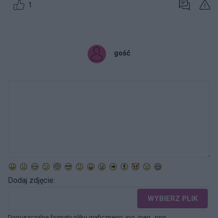
1
gość
Dodaj zdjęcie:
WYBIERZ PLIK
Dopuszczalne formaty pliku graficznego: jpg, jpeg , png.