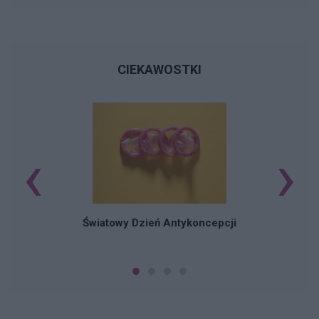
CIEKAWOSTKI
‹
›
Ś
Światowy Dzień Antykoncepcji