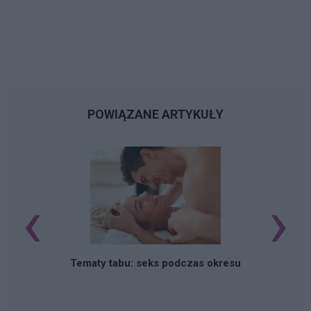
POWIĄZANE ARTYKUŁY
‹
›
O
Tematy tabu: seks podczas okresu