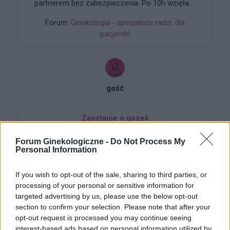
partnerem bez zabezpieczenia. Po 10h wzięłam
tabletkę Ellaone. Pierwszy dzień ostatniej
Forum:
Ginekologia - specjalista radzi, dla
miesiączki to 25/26 maja. Zwykle mam okres
pacjentki
5dni. Cykl 28 dni. Za 2 dni powinnam dostać
okres. Aplikacja pokazuje że stosunek był w dni
niepłodne. Czy jest spora szansa na ciążę,
bardzo się stresuje
gość
Zapytanie o gozek
Witam mam pytanie bo zrobil mi się chyba
Forum Ginekologiczne -
Do Not Process My
gozeek w okolicy bikini w linii gdzie są. Majtki i
Personal Information
czy martwić się umówić do swojego ginekologa
Forum:
Ginekologia - specjalista radzi, dla
zeby sprawdził czy się wsiąknie sam czysto coś
pacjentki
If you wish to opt-out of the sale, sharing to third parties, or
innego
processing of your personal or sensitive information for
targeted advertising by us, please use the below opt-out
section to confirm your selection. Please note that after your
opt-out request is processed you may continue seeing
gość
interest-based ads based on personal information utilized by