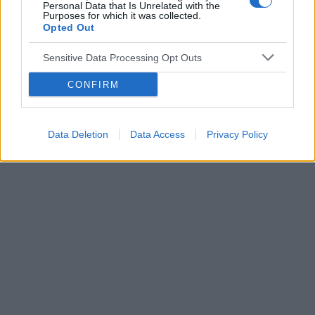
pacjentki
Personal Data that Is Unrelated with the
skory glowy przy dotyku. Kiedy u Was po
Purposes for which it was collected.
odstawieniu antykoncepcji ustabilizowało sie i
Opted Out
zmniejszyło wypadanie włosów? Też miałyście
takie problemy?
Sensitive Data Processing Opt Outs
POWIĄZANE
CONFIRM
Tematy
miesiączka
antykoncepcja
ginekologia
ciąża
test ciążowy
okres
Data Deletion
Data Access
Privacy Policy
Reklama: