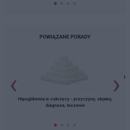
POWIĄZANE PORADY
‹
›
Pi
Hipoglikemia w cukrzycy - przyczyny, objawy,
diagnoza, leczenie