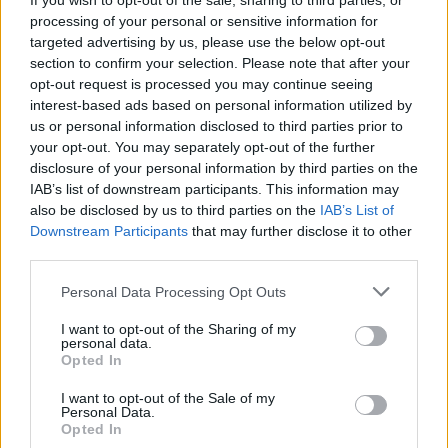
If you wish to opt-out of the sale, sharing to third parties, or
podczas stosunku pękła nam gumka i wytrysk
processing of your personal or sensitive information for
spermy prawdopodobnie nastąpił w środku
gość
targeted advertising by us, please use the below opt-out
pochwy ( po pójściu do toalety odkryłam, że
section to confirm your selection. Please note that after your
cała okolica mojej pochwy jest mokra od
opt-out request is processed you may continue seeing
spermy) Dziś, 4 stycznia ok godziny 13 ( mniej
Krwawienie
interest-based ads based on personal information utilized by
więcej 12 godzin po stosunku) przyjęłam
Cześć. Chciałam się poradzić bo mój problem
us or personal information disclosed to third parties prior to
tabletkę ellaOne Jakie w tej sytuacji są szanse
trwa już pół roku . Pół roku temu zaczęłam
your opt-out. You may separately opt-out of the further
na zajście w ciążę i czy one wgl istnieją Jestem
plamić dodam że od 3 lat biorę tabletki
disclosure of your personal information by third parties on the
przerażona sytuacja, pierwszy raz pękła nam
Forum:
Antykoncepcja
antykoncepcyjne ( vibin )Gdy zaczęłam plamić a
IAB’s list of downstream participants. This information may
gumka, pierwszy raz partner spuścił się
miesiączek można powiedzieć że nie miałam już
also be disclosed by us to third parties on the
IAB’s List of
wewnątrz mnie I pierwszy raz brałam taką
w ogóle bo moje plamienia trwają np kilka dni
Downstream Participants
that may further disclose it to other
tabletkę Bardzo się boję że kalendarzyk z
palmie później 2 dni jest ok i tak wkoło potrafię
third parties.
POWIĄZANE
aplikacji w telefonie mógł zawieść i na przykład
plamić 2 tyg ciągiem . Dodam że zauważyłam że
dzień owulacji nastąpił nie 29 grudnia tylko o
Personal Data Processing Opt Outs
moje plamienia pojawiaja się gdy coś podniosę
Tematy
antykoncepcja
metody antykoncepcyjne
wiele później, na przykład 2/3/4 stycznia Proszę
cięższego . To zacznę może od tego jak
I want to opt-out of the Sharing of my
o szczerą poradę i pomoc, bo odchodzę od
tabletka antykoncepcyjna
plastry antykoncepcyjne
poszłam pierwszy raz do ginekologa z moimi
personal data.
zmysłów i bardzo się stresuję
Opted In
płomieniami, przebadał mnie , wszytko ok dał
wkładka wewnątrzmaciczna
przerwatywa
tabletki przeciw krwotoczne (które mi nie
I want to opt-out of the Sale of my
pomogły ) i kazał przyjść za miesiąc . Po czym
Personal Data.
udałam się na kolejną wizytę i doktor
Opted In
Reklama: