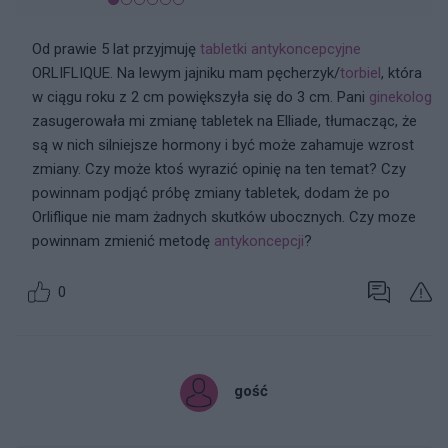
Od prawie 5 lat przyjmuję
tabletki antykoncepcyjne
ORLIFLIQUE. Na lewym jajniku mam pęcherzyk/
torbiel
, która
w ciągu roku z 2 cm powiększyła się do 3 cm. Pani
ginekolog
zasugerowała mi zmianę tabletek na Elliade, tłumacząc, że
są w nich silniejsze hormony i być może zahamuje wzrost
zmiany. Czy może ktoś wyrazić opinię na ten temat? Czy
powinnam podjąć próbę zmiany tabletek, dodam że po
Orliflique nie mam żadnych skutków ubocznych. Czy moze
powinnam zmienić metodę
antykoncepcji
?
0
gość