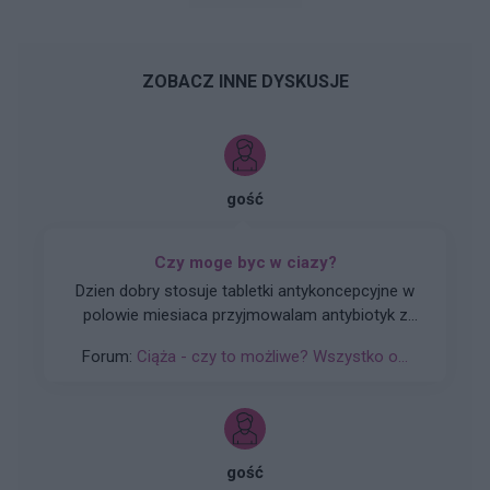
ZOBACZ INNE DYSKUSJE
gość
Czy moge byc w ciazy?
Dzien dobry stosuje tabletki antykoncepcyjne w
polowie miesiaca przyjmowalam antybiotyk z
pododu przeziebienia regularnie tabletki
Forum:
Ciąża - czy to możliwe? Wszystko o...
bralam..stosunek byl do konca... wiem powinnam
sie zabezpieczac dodatkowo ale sie tak nie
stalo...mam jakies dziwne objawy zrobilam test...
gość