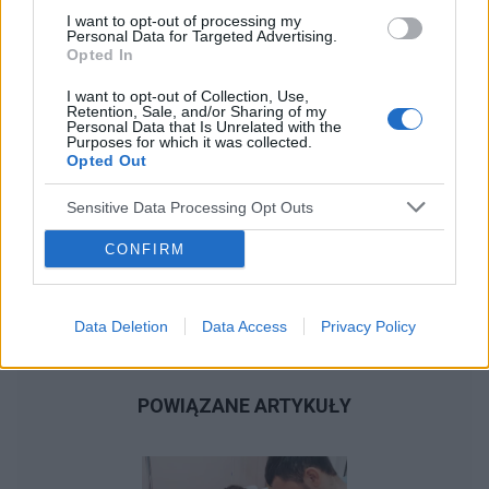
powiedziała że zmieni mi tabelki antykoncepcja
I want to opt-out of processing my
na kelzy ( również bez zmian dalej krwawie ) .
Personal Data for Targeted Advertising.
Nie wiem do kogo ma się udać po pomoc i jak
Opted In
sobie z tym poradzić ostatnio zauważyłam że
I want to opt-out of Collection, Use,
tej krwi jest zawsze więcej . Dodam również że
Retention, Sale, and/or Sharing of my
bolą mnie cały czas piersi . Przepraszam że tak
Personal Data that Is Unrelated with the
Purposes for which it was collected.
chaotycznie.
Opted Out
Sensitive Data Processing Opt Outs
CONFIRM
Data Deletion
Data Access
Privacy Policy
POWIĄZANE ARTYKUŁY