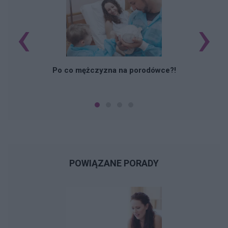
‹
›
M
Po co mężczyzna na porodówce?!
POWIĄZANE PORADY