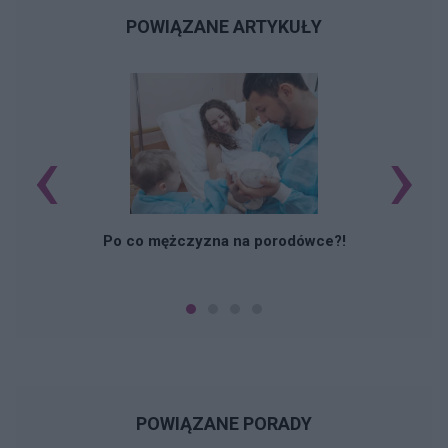
POWIĄZANE ARTYKUŁY
‹
›
M
Po co mężczyzna na porodówce?!
POWIĄZANE PORADY