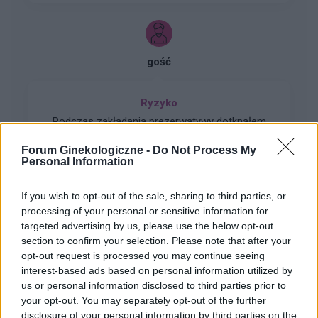
gość
Ryzyko
Podczas zakładania prezerwatywy dotknąłem
palcem prejakulatu, który przeniósł się na jej
Forum Ginekologiczne -
Do Not Process My
zewnętrzną stronę i został fizycznie
Personal Information
Forum:
Ciąża - czy to możliwe? Wszystko o...
wprowadzony do pochwy 11 kwietnia (3 dni po
owulacji wg aplikacji Flo), przy czym
If you wish to opt-out of the sale, sharing to third parties, or
prezerwatywa była założona od początku do
processing of your personal or sensitive information for
końca, została wysmarowana lubrykantem , po
targeted advertising by us, please use the below opt-out
stosunku okazała się całkowicie szczelna w
gość
section to confirm your selection. Please note that after your
teście wody i powietrza, a mimo to okres
opt-out request is processed you may continue seeing
wyznaczony na 23 kwietnia nie pojawił się, co
interest-based ads based on personal information utilized by
zbiega się z silną infekcją partnerki trwającą od
Pytanie
us or personal information disclosed to third parties prior to
15 kwietnia oraz przyjmowaniem przez nią
Na wstępie: mój cykl zwykle trwa 32/33 dni,
your opt-out. You may separately opt-out of the further
leków Theraflu i antybiotyku Macromax.
aktualnie mam 25 dzień cyklu. Ostatnia owulacja
disclosure of your personal information by third parties on the