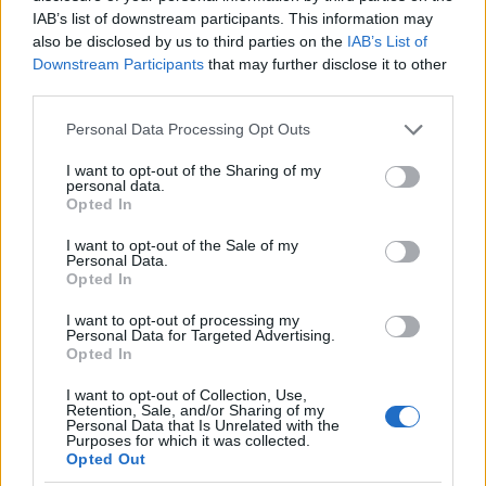
IAB’s list of downstream participants. This information may
prawdopodobnie 9/10 lutego ( patrząc po sluzie
Forum:
Ciąża - czy to możliwe? Wszystko o...
also be disclosed by us to third parties on the
IAB’s List of
oraz 8 lutego miałam bardzo mikro plamienie jak
Downstream Participants
that may further disclose it to other
i 9 ). Stosunek odbył się 10 lutego, natomiast od
third parties.
około 13 lutego zaczęłam się złe czuć. 13
lutego robiło mi się ogólnie słabo i zaczęło
Personal Data Processing Opt Outs
boleć podbrzusze, które utrzymuje się do
gość
dzisiejszego dnia. Jest to dokładnie dość
I want to opt-out of the Sharing of my
personal data.
specyficzny ból bo przy dotyku ciut niżej na lewo
Opted In
od pępka, tak jak by przyciskała bolącego
Tabletki
siniaka. Występują również skurcze od czasu do
Dzień dobry mam pytanie do jakiego roku życia
I want to opt-out of the Sale of my
czasu. Od 3 dni odrzuciło mnie od kawy, jak
Personal Data.
można brak tabletki antykoncepcyjne?
Opted In
mogłam pić bez cukru tak teraz muszę
odrobinkę pół łyżeczki do słodzić bo zwyczajnie
Forum:
Antykoncepcja
I want to opt-out of processing my
mi nie smakuje, a muszę pić codziennie że
Personal Data for Targeted Advertising.
względów zdrowotnych. Podbrzusze jest
Opted In
również lekko napuchnięte. Myślicie że to
I want to opt-out of Collection, Use,
POWIĄZANE
wczesna ciąża ? Miała która podobnie ? 😕
Retention, Sale, and/or Sharing of my
Personal Data that Is Unrelated with the
Tematy
antykoncepcja
metody antykoncepcyjne
Purposes for which it was collected.
Opted Out
tabletka antykoncepcyjna
plastry antykoncepcyjne