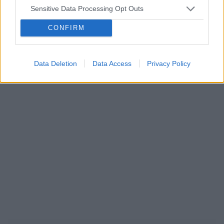
Sensitive Data Processing Opt Outs
wkładka wewnątrzmaciczna
przerwatywa
CONFIRM
Reklama:
Data Deletion
Data Access
Privacy Policy