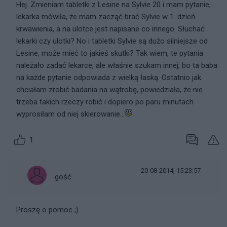
Hej. Zmieniam tabletki z Lesine na Sylvie 20 i mam pytanie,
lekarka mówiła, że mam zacząć brać Sylvie w 1. dzień
krwawienia, a na ulotce jest napisane co innego. Słuchać
lekarki czy ulotki? No i tabletki Sylvie są dużo silniejsze od
Lesine, może mieć to jakieś skutki? Tak wiem, te pytania
należało zadać lekarce, ale właśnie szukam innej, bo ta baba
na każde pytanie odpowiada z wielką łaską. Ostatnio jak
chciałam zrobić badania na wątrobę, powiedziała, że nie
trzeba takich rzeczy robić i dopiero po paru minutach
wyprosiłam od niej skierowanie...
1
20-08-2014, 15:23:57
gość
Proszę o pomoc ;)