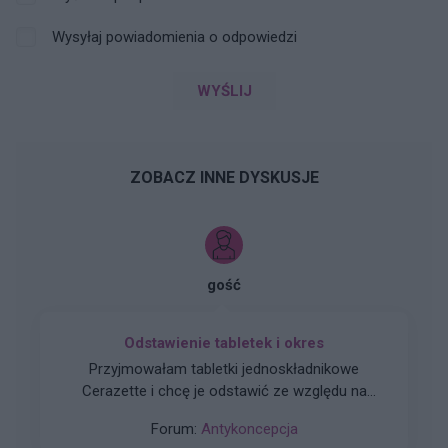
Wysyłaj powiadomienia o odpowiedzi
WYŚLIJ
ZOBACZ INNE DYSKUSJE
gość
Odstawienie tabletek i okres
Przyjmowałam tabletki jednoskładnikowe
Cerazette i chcę je odstawić ze względu na
ciągłe krwawienie. Po jakim czasie pojawił sie u
Forum:
Antykoncepcja
was okres?