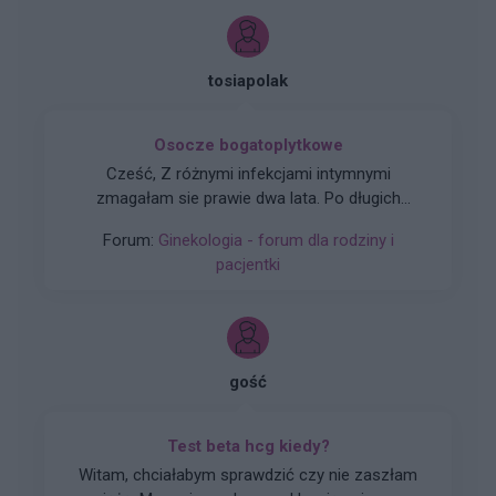
tosiapolak
Osocze bogatoplytkowe
Cześć, Z różnymi infekcjami intymnymi
zmagałam sie prawie dwa lata. Po długich
leczeniach udało mi sie z tego wyjść. Jednakze
Forum:
Ginekologia - forum dla rodziny i
problem pozostał, czuję ciągły dyskomfort oraz
pacjentki
mam zaczerwienienia w bruzdach między
wargowych. Posiewy są czyste. Lekarka
chciałaby wykonac u mnie osocze
bogatoplytkowe w te miejsca. Może któraś z
Was miala wykonywany tali zabieg i moze cos o
gość
nim wiecej sie wypowiedzieć. Będę wdzięczna
za wszelkie informacje
Test beta hcg kiedy?
Witam, chciałabym sprawdzić czy nie zaszłam