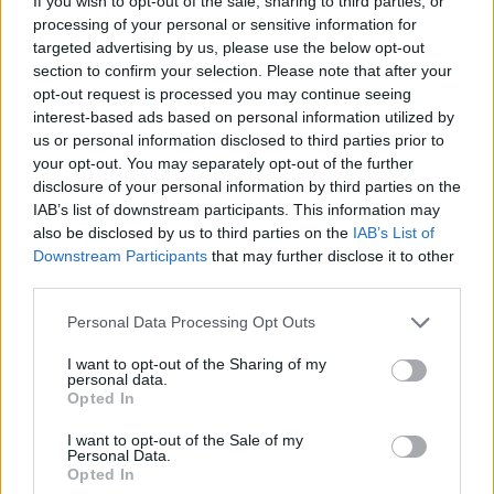
If you wish to opt-out of the sale, sharing to third parties, or
processing of your personal or sensitive information for
targeted advertising by us, please use the below opt-out
Wypadanie włosów po odstawieniu
section to confirm your selection. Please note that after your
antykoncepcji dwuskładnikowe
opt-out request is processed you may continue seeing
Cześć, Odstawiłam tabletki antykoncepcyjne 3
interest-based ads based on personal information utilized by
miesiace temu, cykle powróciły regularne,
us or personal information disclosed to third parties prior to
hormony sa prawidłowe. Jednakze zauważyłam
your opt-out. You may separately opt-out of the further
Forum:
Ginekologia - forum dla rodziny i
zwiększone wypadanie włosów oraz pieczenie
disclosure of your personal information by third parties on the
pacjentki
skory glowy przy dotyku. Kiedy u Was po
IAB’s list of downstream participants. This information may
odstawieniu antykoncepcji ustabilizowało sie i
also be disclosed by us to third parties on the
IAB’s List of
zmniejszyło wypadanie włosów? Też miałyście
Downstream Participants
that may further disclose it to other
third parties.
takie problemy?
POWIĄZANE
Personal Data Processing Opt Outs
Tematy
przezierność karkowa
spirala
I want to opt-out of the Sharing of my
embolizacja mięśniaków macicy
personal data.
Opted In
ropień gruczołu bartholina
opryszczka
I want to opt-out of the Sale of my
Personal Data.
Opted In
Reklama: