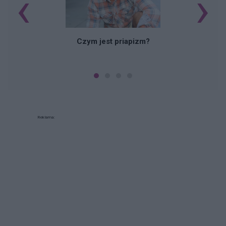
‹
›
Czym jest priapizm?
Reklama: