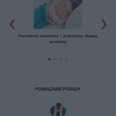
‹
›
U
Poronienie samoistne – przyczyny, objawy,
przebieg
POWIĄZANE PORADY