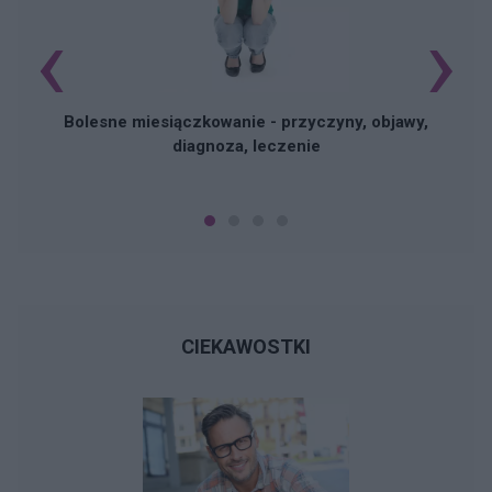
‹
›
N
Bolesne miesiączkowanie - przyczyny, objawy,
diagnoza, leczenie
CIEKAWOSTKI