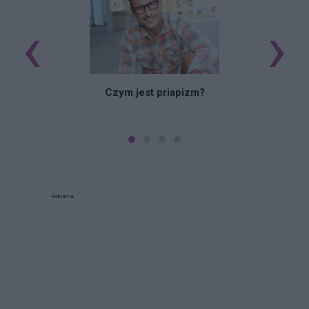
‹
›
Czym jest priapizm?
Reklama: