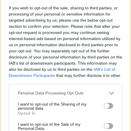
If you wish to opt-out of the sale, sharing to third parties, or
processing of your personal or sensitive information for
tosiapolak
targeted advertising by us, please use the below opt-out
section to confirm your selection. Please note that after your
opt-out request is processed you may continue seeing
Osocze bogatoplytkowe
interest-based ads based on personal information utilized by
Cześć, Z różnymi infekcjami intymnymi
us or personal information disclosed to third parties prior to
zmagałam sie prawie dwa lata. Po długich
your opt-out. You may separately opt-out of the further
disclosure of your personal information by third parties on the
leczeniach udało mi sie z tego wyjść. Jednakze
Forum:
Ginekologia - forum dla rodziny i
IAB’s list of downstream participants. This information may
problem pozostał, czuję ciągły dyskomfort oraz
pacjentki
also be disclosed by us to third parties on the
IAB’s List of
mam zaczerwienienia w bruzdach między
Downstream Participants
that may further disclose it to other
wargowych. Posiewy są czyste. Lekarka
third parties.
chciałaby wykonac u mnie osocze
bogatoplytkowe w te miejsca. Może któraś z
Personal Data Processing Opt Outs
POWIĄZANE
Was miala wykonywany tali zabieg i moze cos o
nim wiecej sie wypowiedzieć. Będę wdzięczna
Tematy
przezierność karkowa
spirala
I want to opt-out of the Sharing of my
personal data.
za wszelkie informacje
Opted In
embolizacja mięśniaków macicy
ropień gruczołu bartholina
opryszczka
I want to opt-out of the Sale of my
Personal Data.