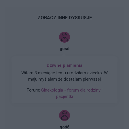
ZOBACZ INNE DYSKUSJE
gość
Dziwne plamienia
Witam 3 miesiące temu urodziłam dziecko. W
maju myślałam że dostałam pierwszej
miesiączki (karmię piersią) ale to nie było
Forum:
Ginekologia - forum dla rodziny i
typowe jak na okres. Przypominało to bardziej
pacjentki
takie plamienie i to nie żywą różową Kris ze
śluzem lecz czarnobrązowy śluz który jednego
dnia był a na drugi dzień było czysto. I robi się
mi tak co 2 tyg raz trwa 3 dni a raz 6 jak przy
miesiączce. Czy to normalne ?
gość