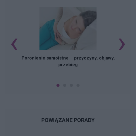
‹
›
U
Poronienie samoistne – przyczyny, objawy,
przebieg
POWIĄZANE PORADY