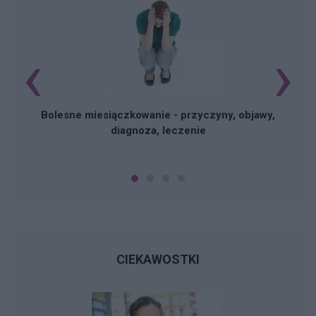
‹
›
N
Bolesne miesiączkowanie - przyczyny, objawy,
diagnoza, leczenie
CIEKAWOSTKI