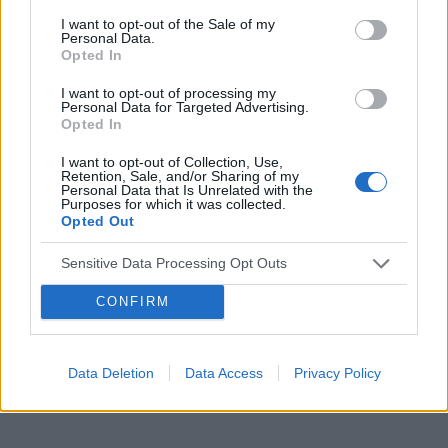
I want to opt-out of the Sale of my
embolizacja mięśniaków macicy
Personal Data.
Opted In
ropień gruczołu bartholina
opryszczka
I want to opt-out of processing my
Personal Data for Targeted Advertising.
Opted In
Reklama:
I want to opt-out of Collection, Use,
Retention, Sale, and/or Sharing of my
Personal Data that Is Unrelated with the
Purposes for which it was collected.
Opted Out
Sensitive Data Processing Opt Outs
CONFIRM
Data Deletion
Data Access
Privacy Policy