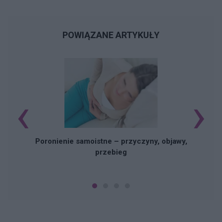
POWIĄZANE ARTYKUŁY
‹
›
U
Poronienie samoistne – przyczyny, objawy,
przebieg