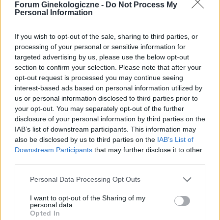
Forum Ginekologiczne -
Do Not Process My
wiem czy to wina maszynki...
Personal Information
Forum:
Dla nastolatek
If you wish to opt-out of the sale, sharing to third parties, or
processing of your personal or sensitive information for
targeted advertising by us, please use the below opt-out
section to confirm your selection. Please note that after your
tosiapolak
opt-out request is processed you may continue seeing
interest-based ads based on personal information utilized by
Wypadanie włosów po odstawieniu
us or personal information disclosed to third parties prior to
antykoncepcji dwuskładnikowe
your opt-out. You may separately opt-out of the further
disclosure of your personal information by third parties on the
Cześć, Odstawiłam tabletki antykoncepcyjne 3
IAB’s list of downstream participants. This information may
miesiace temu, cykle powróciły regularne,
also be disclosed by us to third parties on the
IAB’s List of
hormony sa prawidłowe. Jednakze zauważyłam
Downstream Participants
that may further disclose it to other
Forum:
Ginekologia - forum dla rodziny i
zwiększone wypadanie włosów oraz pieczenie
third parties.
pacjentki
skory glowy przy dotyku. Kiedy u Was po
odstawieniu antykoncepcji ustabilizowało sie i
Personal Data Processing Opt Outs
zmniejszyło wypadanie włosów? Też miałyście
takie problemy?
I want to opt-out of the Sharing of my
POWIĄZANE
personal data.
Opted In
Tematy
przezierność karkowa
spirala