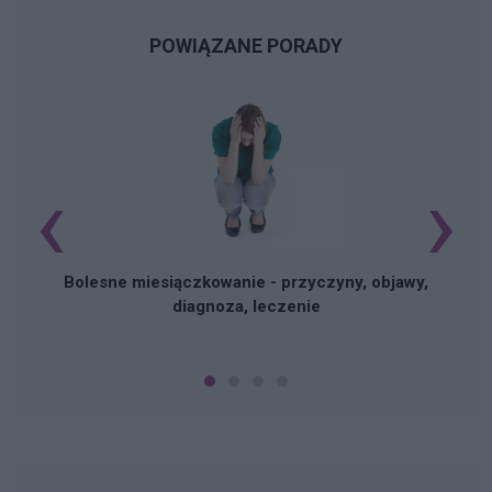
POWIĄZANE PORADY
‹
›
N
Bolesne miesiączkowanie - przyczyny, objawy,
diagnoza, leczenie