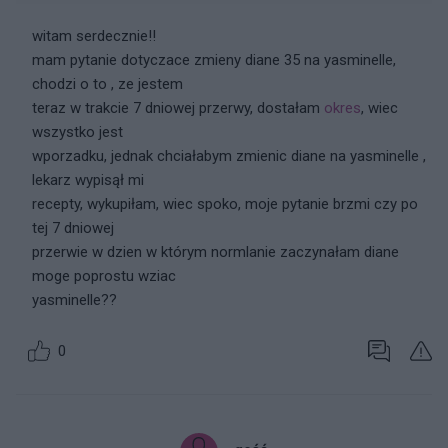
witam serdecznie!!
mam pytanie dotyczace zmieny diane 35 na yasminelle,
chodzi o to , ze jestem
teraz w trakcie 7 dniowej przerwy, dostałam
okres
, wiec
wszystko jest
wporzadku, jednak chciałabym zmienic diane na yasminelle ,
lekarz wypisął mi
recepty, wykupiłam, wiec spoko, moje pytanie brzmi czy po
tej 7 dniowej
przerwie w dzien w którym normlanie zaczynałam diane
moge poprostu wziac
yasminelle??
0