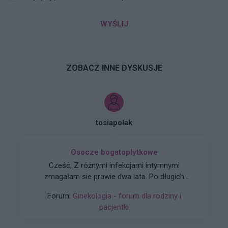
WYŚLIJ
ZOBACZ INNE DYSKUSJE
tosiapolak
Osocze bogatoplytkowe
Cześć, Z różnymi infekcjami intymnymi
zmagałam sie prawie dwa lata. Po długich
leczeniach udało mi sie z tego wyjść. Jednakze
Forum:
Ginekologia - forum dla rodziny i
problem pozostał, czuję ciągły dyskomfort oraz
pacjentki
mam zaczerwienienia w bruzdach między
wargowych. Posiewy są czyste. Lekarka