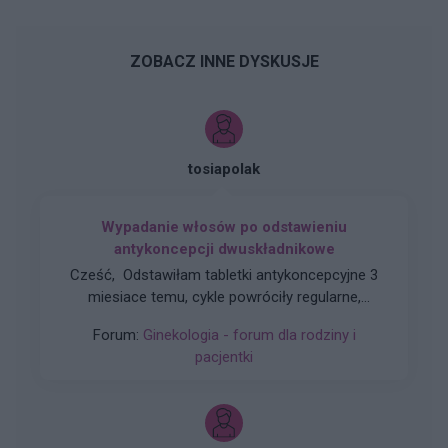
ZOBACZ INNE DYSKUSJE
tosiapolak
Wypadanie włosów po odstawieniu
antykoncepcji dwuskładnikowe
Cześć, Odstawiłam tabletki antykoncepcyjne 3
miesiace temu, cykle powróciły regularne,
hormony sa prawidłowe. Jednakze zauważyłam
Forum:
Ginekologia - forum dla rodziny i
zwiększone wypadanie włosów oraz pieczenie
pacjentki
skory glowy przy dotyku. Kiedy u Was po
odstawieniu antykoncepcji ustabilizowało sie i
zmniejszyło wypadanie włosów? Też miałyście
takie problemy?