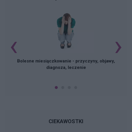
‹
›
N
Bolesne miesiączkowanie - przyczyny, objawy,
diagnoza, leczenie
CIEKAWOSTKI