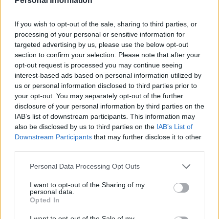
Personal Information
If you wish to opt-out of the sale, sharing to third parties, or
processing of your personal or sensitive information for
gość
targeted advertising by us, please use the below opt-out
section to confirm your selection. Please note that after your
opt-out request is processed you may continue seeing
Macica
interest-based ads based on personal information utilized by
Witam od miesiąca wystaje mi coś z pochwy
us or personal information disclosed to third parties prior to
myślę że to macica nie mogę utrzymać moczu
your opt-out. You may separately opt-out of the further
disclosure of your personal information by third parties on the
czy będzie konieczny zabieg
Forum:
Ginekologia - forum dla rodziny i
IAB’s list of downstream participants. This information may
pacjentki
also be disclosed by us to third parties on the
IAB’s List of
Downstream Participants
that may further disclose it to other
third parties.
Personal Data Processing Opt Outs
POWIĄZANE
Tematy
przezierność karkowa
spirala
I want to opt-out of the Sharing of my
personal data.
Opted In
embolizacja mięśniaków macicy
ropień gruczołu bartholina
opryszczka
I want to opt-out of the Sale of my