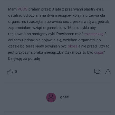
Mam
PCOS
brałam przez 3 lata z przerwami plastry evra,
ostatnio odlożyłam na dwa miesiące- kolejna przerwa dla
organizmu i zaczęłam uprawiać sex z prezerwatywą, jednak
zapomniałam wziąć orgametrilu w 16 dniu cyklu aby
regulować na następny cykl. Powinnam mieć
miesiączkę
3
dni temu jednak nie pojawiła się, wzięłam orgametril po
czasie bo teraz kiedy powinien być
okres
a nie przed. Czy to
jest przyczyna braku miesiączki? Czy może to być
ciąża
?
Dziękuję za poradę
0
gość