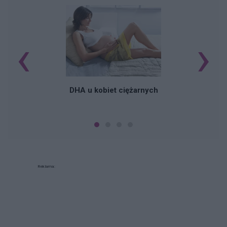
‹
›
K
DHA u kobiet ciężarnych
Reklama: