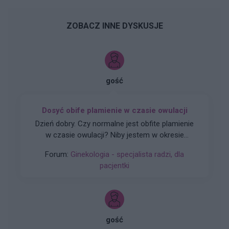
ZOBACZ INNE DYSKUSJE
gość
Dosyć obife plamienie w czasie owulacji
Dzień dobry. Czy normalne jest obfite plamienie
w czasie owulacji? Niby jestem w okresie
owulacji, a dziś rano wyszedł ze mnie spory
Forum:
Ginekologia - specjalista radzi, dla
skrzep krwi i plamie cały czas świeżą krwią.
pacjentki
Czuję w macicy lekkie pieczenie i zastanawiam
się co robić. Nigdy nie miałam takiej sytuacji.
Proszę o poradę na co zwrócić uwagę i czy jest
potrzeba jechacnia do lekarza. 25.05 miałam
wizytę u ginekologa, gdzie robione było również
gość
USG i wszystkie badania były ok.