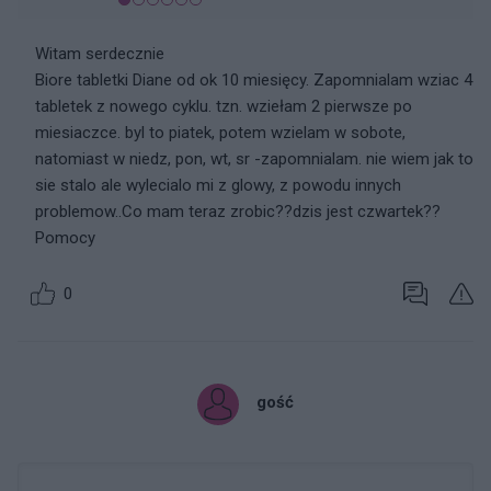
Witam serdecznie
Biore tabletki Diane od ok 10 miesięcy. Zapomnialam wziac 4
tabletek z nowego cyklu. tzn. wziełam 2 pierwsze po
miesiaczce. byl to piatek, potem wzielam w sobote,
natomiast w niedz, pon, wt, sr -zapomnialam. nie wiem jak to
sie stalo ale wylecialo mi z glowy, z powodu innych
problemow..Co mam teraz zrobic??dzis jest czwartek??
Pomocy
0
gość