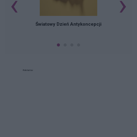
‹
›
Ś
Światowy Dzień Antykoncepcji
Reklama: