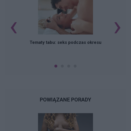
‹
›
O
Tematy tabu: seks podczas okresu
POWIĄZANE PORADY