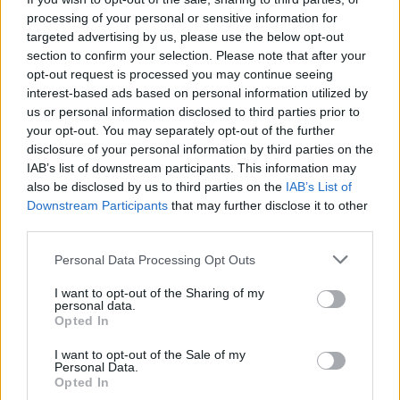
processing of your personal or sensitive information for
targeted advertising by us, please use the below opt-out
gość
section to confirm your selection. Please note that after your
opt-out request is processed you may continue seeing
interest-based ads based on personal information utilized by
Wysypka
us or personal information disclosed to third parties prior to
Witam, od kilku dni borykam się ze swędzeniem,
your opt-out. You may separately opt-out of the further
pieczeniem podczas oddawania moczu. Dziś
disclosure of your personal information by third parties on the
postanowiłam tam zerknąć i sytuacja wygląda
IAB’s list of downstream participants. This information may
Forum:
Ginekologia - specjalista radzi, dla
tak jak na zdjęciu. Czy może ktoś wie, co to
also be disclosed by us to third parties on the
IAB’s List of
pacjentki
może być?
Downstream Participants
that may further disclose it to other
third parties.
Personal Data Processing Opt Outs
POWIĄZANE
I want to opt-out of the Sharing of my
personal data.
Tematy
miesiączka
antykoncepcja
ginekologia
Opted In
ciąża
test ciążowy
okres
I want to opt-out of the Sale of my
Personal Data.
Opted In
Reklama: