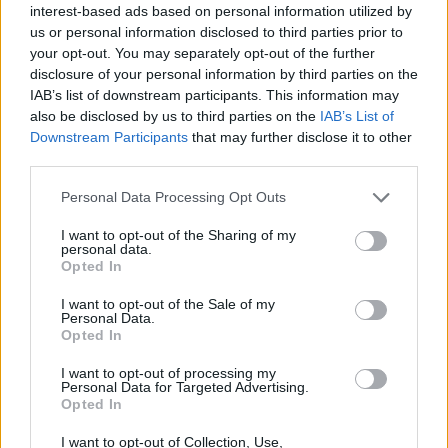
interest-based ads based on personal information utilized by
us or personal information disclosed to third parties prior to
gość
your opt-out. You may separately opt-out of the further
disclosure of your personal information by third parties on the
IAB’s list of downstream participants. This information may
Czy moge byc w ciazy?
also be disclosed by us to third parties on the
IAB’s List of
Dzien dobry stosuje tabletki antykoncepcyjne w
Downstream Participants
that may further disclose it to other
polowie miesiaca przyjmowalam antybiotyk z
third parties.
pododu przeziebienia regularnie tabletki
Forum:
Ciąża - czy to możliwe? Wszystko o...
bralam..stosunek byl do konca... wiem powinnam
Personal Data Processing Opt Outs
sie zabezpieczac dodatkowo ale sie tak nie
I want to opt-out of the Sharing of my
stalo...mam jakies dziwne objawy zrobilam test...
personal data.
Opted In
gość
I want to opt-out of the Sale of my
Personal Data.
Opted In
Nuvaring
I want to opt-out of processing my
Wczoraj po raz pierwszy zaaplikowałam krążek
Personal Data for Targeted Advertising.
Nuvaring i krwawienie miesiączkowe ustało. Czy
Opted In
to normalne?
Forum:
Antykoncepcja
I want to opt-out of Collection, Use,