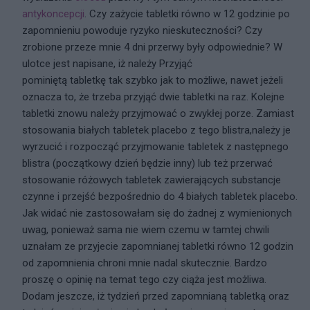
antykoncepcji
. Czy zażycie tabletki równo w 12 godzinie po
zapomnieniu powoduje ryzyko nieskuteczności? Czy
zrobione przeze mnie 4 dni przerwy były odpowiednie? W
ulotce jest napisane, iż należy Przyjąć
pominiętą tabletkę tak szybko jak to możliwe, nawet jeżeli
oznacza to, że trzeba przyjąć dwie tabletki na raz. Kolejne
tabletki znowu należy przyjmować o zwykłej porze. Zamiast
stosowania białych tabletek placebo z tego blistra,należy je
wyrzucić i rozpocząć przyjmowanie tabletek z następnego
blistra (początkowy dzień będzie inny) lub też przerwać
stosowanie różowych tabletek zawierających substancje
czynne i przejść bezpośrednio do 4 białych tabletek placebo.
Jak widać nie zastosowałam się do żadnej z wymienionych
uwag, ponieważ sama nie wiem czemu w tamtej chwili
uznałam ze przyjecie zapomnianej tabletki równo 12 godzin
od zapomnienia chroni mnie nadal skutecznie. Bardzo
proszę o opinię na temat tego czy ciąża jest możliwa.
Dodam jeszcze, iż tydzień przed zapomnianą tabletką oraz