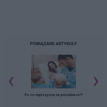
POWIĄZANE ARTYKUŁY
‹
›
M
Po co mężczyzna na porodówce?!