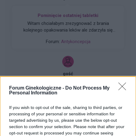
Pominięcie ostatniej tabletki
Witam chciałabym zrezygnować z brania
kolejnego opakowania leków ale zdarzyła się
taka sytuacja że zapomniałam ostatniej tabletki
Forum:
Antykoncepcja
z bistra w tym czasie było zbliżenie tabletkę
przyjęłam następnego dnia rano czyli wczoraj...
poprzednie zbliżenie było jakieś 10 dni temu i nie
palnuję już zbliżeń w czasie 7 dniowej przerwy
ani po niej. Czy muszę zaczynać kolejne
gość
opakowanie abym była chroniona ?
Forum Ginekologiczne -
Do Not Process My
Ciaza
Personal Information
Niedomykalność zastawki trójdzielnej z falą
wsteczną 120cm /s 1 trymestr czy to cos
If you wish to opt-out of the sale, sharing to third parties, or
groznego
processing of your personal or sensitive information for
Forum:
Ciąża - czy to możliwe? Wszystko o...
targeted advertising by us, please use the below opt-out
section to confirm your selection. Please note that after your
opt-out request is processed you may continue seeing