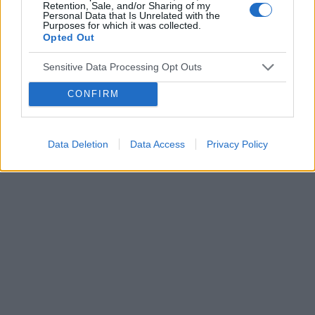
Retention, Sale, and/or Sharing of my
Personal Data that Is Unrelated with the
Purposes for which it was collected.
Opted Out
POWIĄZANE
Sensitive Data Processing Opt Outs
Tematy
antykoncepcja
metody antykoncepcyjne
CONFIRM
tabletka antykoncepcyjna
plastry antykoncepcyjne
wkładka wewnątrzmaciczna
przerwatywa
Data Deletion
Data Access
Privacy Policy
Reklama: