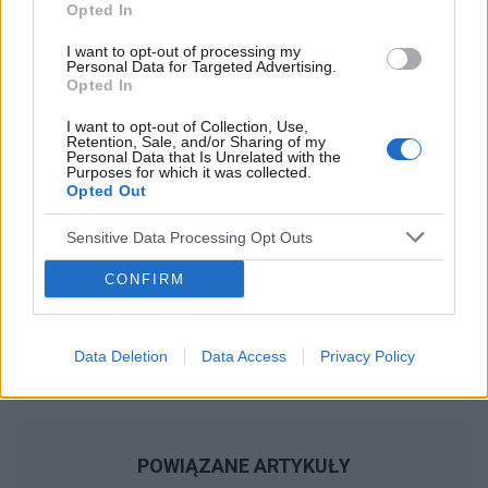
Opted In
tabletce antykoncepcyjnej a wczoraj odbyłam
stosunek bez zabezpieczenia. Moje pytanie
Reklama:
I want to opt-out of processing my
brzmi, czy powinnam przez ten czas 7 dni robić
Personal Data for Targeted Advertising.
Opted In
to tylko z zabezpieczaniem? Czy jestem teraz
bezpieczna od ciąży? Czy może wymagane jest
I want to opt-out of Collection, Use,
w tym przypadku ponowne przyjęcie tabletki
Retention, Sale, and/or Sharing of my
Personal Data that Is Unrelated with the
dzień po
Purposes for which it was collected.
Opted Out
Sensitive Data Processing Opt Outs
CONFIRM
Data Deletion
Data Access
Privacy Policy
POWIĄZANE ARTYKUŁY