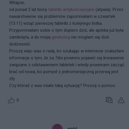
Witajcie,
od ponad 2 lat biorę
tabletki antykoncepcyjne
(atywia). Przez
nawarstwienie się problemów zapomniałam w czwartek
(13.11) wziąć pierwszej tabletki z kolejnego listka.
Przypomniałam sobie o tym dopiero dziś, ale apteka już była
zamknięta, a do mojej
ginekolog
nie mogłam się dziś
dodzwonić.
Proszę więc was o radę, bo szukając w internecie znalazłam
informacje o tym, że za 7dni powinno pojawić się krwawienie
związane z odstawieniem tabletek i wtedy powinnam zacząć
brać od nowa, bo pomysł z jednomiesięczną przerwą jest
zły.
Czy któraś z was miała taką sytuację? Proszę o pomoc.
0
gość