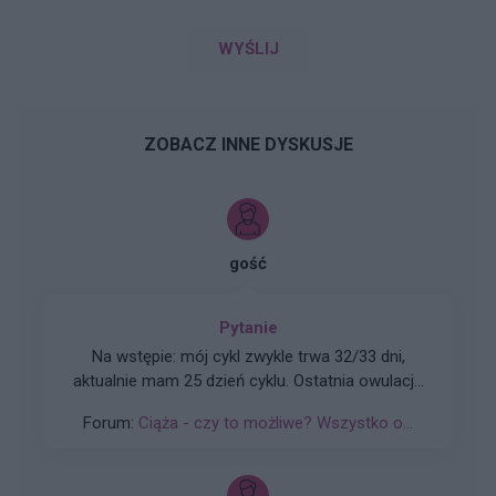
WYŚLIJ
ZOBACZ INNE DYSKUSJE
gość
Pytanie
Na wstępie: mój cykl zwykle trwa 32/33 dni,
aktualnie mam 25 dzień cyklu. Ostatnia owulacja
prawdopodobnie 9/10 lutego ( patrząc po sluzie
Forum:
Ciąża - czy to możliwe? Wszystko o...
oraz 8 lutego miałam bardzo mikro plamienie jak
i 9 ). Stosunek odbył się 10 lutego, natomiast od
około 13 lutego zaczęłam się złe czuć. 13