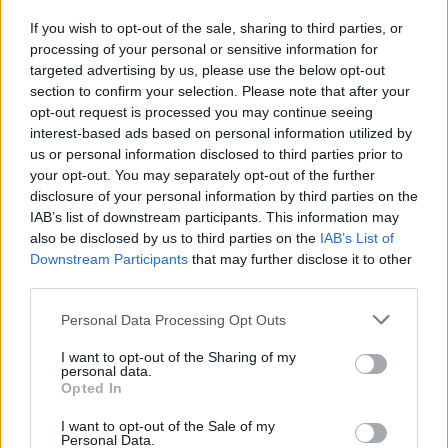
stycznia i planowo ma potrwać do 16 stycznia
If you wish to opt-out of the sale, sharing to third parties, or
Wczoraj, czyli 3 stycznia ok 1:00 w nocy
processing of your personal or sensitive information for
podczas stosunku pękła nam gumka i wytrysk
targeted advertising by us, please use the below opt-out
spermy prawdopodobnie nastąpił w środku
section to confirm your selection. Please note that after your
gość
pochwy ( po pójściu do toalety odkryłam, że
opt-out request is processed you may continue seeing
cała okolica mojej pochwy jest mokra od
interest-based ads based on personal information utilized by
spermy) Dziś, 4 stycznia ok godziny 13 ( mniej
Tabletki
us or personal information disclosed to third parties prior to
więcej 12 godzin po stosunku) przyjęłam
your opt-out. You may separately opt-out of the further
Mam problem nie wiem z kim się skontaktować,
tabletkę ellaOne Jakie w tej sytuacji są szanse
disclosure of your personal information by third parties on the
może tutaj ktoś udzieli mi odpowiedzi na
na zajście w ciążę i czy one wgl istnieją Jestem
IAB’s list of downstream participants. This information may
pytanie. Biorę tabletki antykoncepcyjne ponad
przerażona sytuacja, pierwszy raz pękła nam
Forum:
Antykoncepcja
also be disclosed by us to third parties on the
IAB’s List of
rok. Ostatnio nie mogłam w żadnej aptece
gumka, pierwszy raz partner spuścił się
Downstream Participants
that may further disclose it to other
dostać tych tabletek dlatego jedną pominęłam.
wewnątrz mnie I pierwszy raz brałam taką
third parties.
Dzień wcześniej miałam stosunek dlatego
tabletkę Bardzo się boję że kalendarzyk z
pomyślałam że wezmę tabletkę po- ellaone.
Personal Data Processing Opt Outs
POWIĄZANE
aplikacji w telefonie mógł zawieść i na przykład
Wzięłam o 10:30 tabletkę anty a o 13 ellaone.
dzień owulacji nastąpił nie 29 grudnia tylko o
Nie dopatrzyłam się tego że nie powinnam brać
Tematy
antykoncepcja
metody antykoncepcyjne
I want to opt-out of the Sharing of my
wiele później, na przykład 2/3/4 stycznia Proszę
personal data.
tabletek anty razem z ellaone. Później nie brałam
o szczerą poradę i pomoc, bo odchodzę od
Opted In
tabletka antykoncepcyjna
plastry antykoncepcyjne
przez 5 dni i miałam w tym czasie okres. Po
zmysłów i bardzo się stresuję
upływie 5 dni wróciłam do anty, zrobiłam test
I want to opt-out of the Sale of my
wkładka wewnątrzmaciczna
przerwatywa
ciążowy i jedna kreska. Jestem teraz na 5
Personal Data.