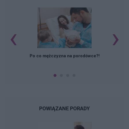
‹
›
M
Po co mężczyzna na porodówce?!
POWIĄZANE PORADY