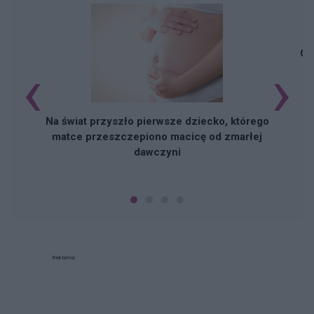
Cz
‹
›
Na świat przyszło pierwsze dziecko, którego
matce przeszczepiono macicę od zmarłej
dawczyni
Reklama: