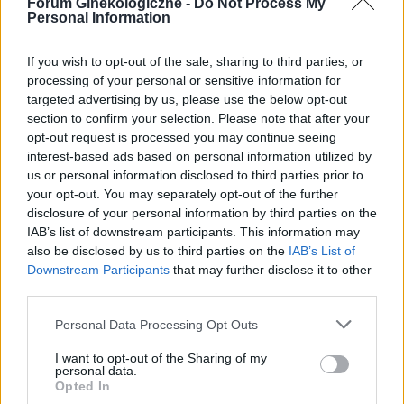
Forum Ginekologiczne -
Do Not Process My
punktów zdobyliście i który quiz był dla Was
na sromie i je usuwał? Czy warto wyciąć i
Personal Information
najciekawszy. A może macie swoje propozycje
zbadać? Czy zostawić i nie ruszać? Bo są różne
na kolejne quizy?
Forum:
Zdrowie kobiety
teorie, ja mam od kilku lat i zastanawiam się co
If you wish to opt-out of the sale, sharing to third parties, or
z tym zrobić
processing of your personal or sensitive information for
targeted advertising by us, please use the below opt-out
section to confirm your selection. Please note that after your
opt-out request is processed you may continue seeing
gość
interest-based ads based on personal information utilized by
us or personal information disclosed to third parties prior to
your opt-out. You may separately opt-out of the further
antykoncepcja
disclosure of your personal information by third parties on the
Szanowni Państwo :) a w szczególności
IAB’s list of downstream participants. This information may
doświadczone Panie i lekarze :) Zwracam się
also be disclosed by us to third parties on the
IAB’s List of
tutaj z prośbą o pomoc i podpowiedź, bo mam
Downstream Participants
that may further disclose it to other
Forum:
Zdrowie kobiety
różne myśli i po kolejnym opakowaniu tabletek
third parties.
antykoncepcyjnych już nie wiem co mam robić..
Półtora roku temu zaczęłam przyjmować
Personal Data Processing Opt Outs
tabletki Yaz, żeby zatamować krwawienie, które
POWIĄZANE
I want to opt-out of the Sharing of my
ciągnęło się od dwóch miesięcy, ale niestety Yaz
personal data.
spowodował jeszcze gorsze krwawienie, więc
Tematy
zdrowie
lifestyle
kobieta
Opted In
zrobiono mi testy hormonalne, wyszło, ze mam