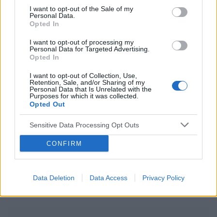
zdrowe odżywianie
styl życia
I want to opt-out of the Sale of my
zawyżony testosteron i narasta mi
Personal Data.
endometrium, więc dobrano mi tabletki Atywia
Opted In
Daily, które przyjmowałam około roku, działały
Reklama:
super, miałam mniejsze krwawienia, ale
I want to opt-out of processing my
Personal Data for Targeted Advertising.
wpływały na emocje, jednak wszystko do
Opted In
opanowania w tym temacie. Niestety po około
roku rozpoczął mi się poważny stan zapalny w
I want to opt-out of Collection, Use,
Retention, Sale, and/or Sharing of my
palcach u stóp i stwierdzono, że przez chorobę
Personal Data that Is Unrelated with the
EDS i skłonności do reumatyzmu nie mogę
Purposes for which it was collected.
Opted Out
przyjmować tabletek dwuskladnikowych, bo
przyśpieszy mi to reumatyzm.. Więc zmieniono
Sensitive Data Processing Opt Outs
mi na tabletki Slinda i teraz zaczynam 3. miesiąc.
Mocno wpływają na nastrój i nie mogę sobie z
CONFIRM
tym zbytnio poradzić, dodatkowo krwawie
między odstawieniami i mam bóle brzucha. Nie
wiem co dalej mam z tym wszystkim począć
Data Deletion
Data Access
Privacy Policy
czy próbować czegoś innego .... Moja doktor
poleca mi wkładkę domaciczną Kyleena, ale ja
mam 26 lat, nie rodziłam i słyszę opinie, że to
bardzo słaby pomysł. Dodatkowo, chciałabym