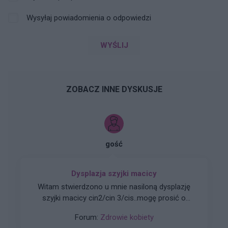
Wysyłaj powiadomienia o odpowiedzi
WYŚLIJ
ZOBACZ INNE DYSKUSJE
gość
Dysplazja szyjki macicy
Witam stwierdzono u mnie nasiloną dysplazję
szyjki macicy cin2/cin 3/cis..mogę prosić o
polecenie poradni w celu dalszych działań
Forum:
Zdrowie kobiety