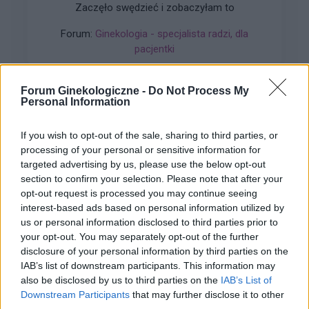
antykoncepcji?
Zaczęło swędzieć i zobaczyłam to
Forum:
Ginekologia - specjalista radzi, dla
pacjentki
Forum Ginekologiczne -
Do Not Process My
Personal Information
gość
If you wish to opt-out of the sale, sharing to third parties, or
processing of your personal or sensitive information for
Obtarcie blon sluzowych pochwy
targeted advertising by us, please use the below opt-out
section to confirm your selection. Please note that after your
Obtarcie blon sluzowych pochwy podczas
opt-out request is processed you may continue seeing
seksu.Krew poleciala i jest pieczenie podczas
interest-based ads based on personal information utilized by
sikania i napuchniete .Jaka masc albo zel
Forum:
Ginekologia - forum dla rodziny i
us or personal information disclosed to third parties prior to
pomoze na ta dolegliwość?.
your opt-out. You may separately opt-out of the further
pacjentki
disclosure of your personal information by third parties on the
IAB’s list of downstream participants. This information may
also be disclosed by us to third parties on the
IAB’s List of
Downstream Participants
that may further disclose it to other
third parties.