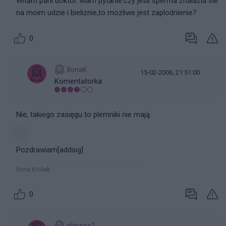
Witam pani doktor. Mam pytanie:czy jesli sperma znalazla sie
na moim udzie i bieliznie,to mozliwe jest zaplodnienie?
0
IlonaK
15-02-2006, 21:51:00
Komentatorka
Nie, takiego zasięgu to plemniki nie mają
Pozdrawiam[addsig]
Ilona Królak
0
aliissss1