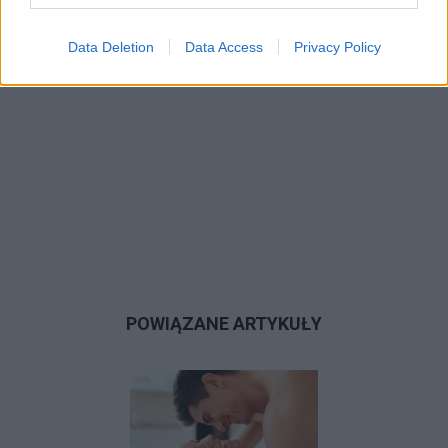
Data Deletion
Data Access
Privacy Policy
POWIĄZANE ARTYKUŁY