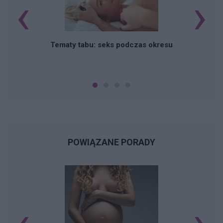
‹
›
O
Tematy tabu: seks podczas okresu
POWIĄZANE PORADY
‹
›