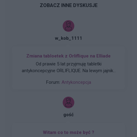
ZOBACZ INNE DYSKUSJE
w_kob_1111
Zmiana tabloetek z Orliflique na Elliade
Od prawie 5 lat przyjmuję tabletki
antykoncepcyjne ORLIFLIQUE. Na lewym jajniku
mam pęcherzyk/torbiel, która w ciągu roku z 2
Forum:
Antykoncepcja
cm powiększyła się do 3 cm. Pani ginekolog
zasugerowała mi zmianę tabletek na Elliade,
tłumacząc, że są w nich silniejsze hormony i być
może zahamuje wzrost zmiany. Czy może ktoś
wyrazić opinię na ten temat? Czy powinnam
gość
podjąć próbę zmiany tabletek, dodam że po
Orliflique nie mam żadnych skutków ubocznych.
Czy moze powinnam zmienić metodę
Witam co to może być ?