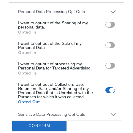
gość
Personal Data Processing Opt Outs
Macica
I want to opt-out of the Sharing of my
Witam od miesiąca wystaje mi coś z pochwy
personal data.
myślę że to macica nie mogę utrzymać moczu
Opted In
czy będzie konieczny zabieg
Forum:
Ginekologia - forum dla rodziny i
I want to opt-out of the Sale of my
Personal Data.
pacjentki
Opted In
I want to opt-out of processing my
Personal Data for Targeted Advertising.
Opted In
POWIĄZANE
I want to opt-out of Collection, Use,
Tematy
miesiączka
antykoncepcja
ginekologia
Retention, Sale, and/or Sharing of my
Personal Data that Is Unrelated with the
ciąża
test ciążowy
okres
Purposes for which it was collected.
Opted Out
Reklama:
Sensitive Data Processing Opt Outs
CONFIRM