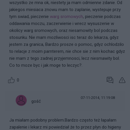
wszystko ze mna ok, niestety ja mam odmienne zdanie. Od
jakiegos miesiaca znowu mam to zaplanie, wystepuje przy
tym swiad, pieczenie
warg sromowych
, pieczenie podczas
oddawania moczu, zaczerwienie i wrecz wysuszenie w
okolicy warg sromowych, oraz niesamowity bol podczas
stosunku. Nie mam mozliwosci isc teraz do lekarza, gdyz
jestem za granica, Bardzo prosze o pomoc, gdyz ochlodzilo
to relacje z moim parnterem, nie chce sie z nim kochac gdyz
nie mam z tego zadnej przyjemnosci, lecz niesmawity bol.
Co to moze byc i jak moge to leczyc?.
0
07-11-2014, 11:19:08
gość
Ja miałam podobny problem.Bardzo często też łapałam
zapalenie i lekarz mi powiedział że to przez płyn do higieny