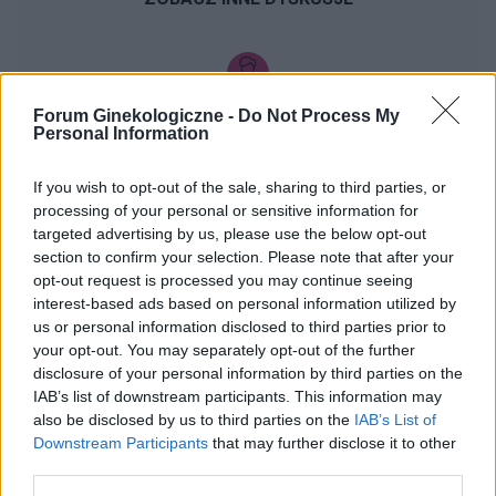
Forum Ginekologiczne -
Do Not Process My
gość
Personal Information
Brak przyjemności
If you wish to opt-out of the sale, sharing to third parties, or
Witam, odkąd pamiętam podczas stosunków nie
processing of your personal or sensitive information for
targeted advertising by us, please use the below opt-out
odczuwam zbytnio przyjemności. Miałam kilku
section to confirm your selection. Please note that after your
partnerów seksualnych i z żadnym nie miałam
Forum:
Zdrowie kobiety
opt-out request is processed you may continue seeing
orgazmu. Mam wysokie libido ale co z tego jak
interest-based ads based on personal information utilized by
seks dla mnie to tylko ruchy przy których nie jest
us or personal information disclosed to third parties prior to
mi dobrze, po prostu czuję że członek jest we
your opt-out. You may separately opt-out of the further
mnie i tyle :( Czy ktoś ma podobnie?
disclosure of your personal information by third parties on the
gość
IAB’s list of downstream participants. This information may
also be disclosed by us to third parties on the
IAB’s List of
Downstream Participants
that may further disclose it to other
Witam
third parties.
Pasma śluzu 21u/l w moczu .podwyższone .czy