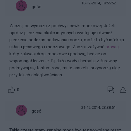
10-12-2014, 18:56:52
gość
Zacznij od wymazu z pochwy i cewki moczowej. Jeżeli
oprócz pieczenia okolic intymnych występuje również
pieczenie podczas oddawania moczu, może to być infekcja
układu płciowego i moczowego. Zacznij zażywać
provag
,
który zakwasi drogi moczowe i pochwę, będzie on
wspomagał leczenie. Pij dużo wody i herbatki z żurawiny,
podmywaj się tantum rosa, mi te saszetki przynoszą ulgę
przy takich dolegliwościach.
0
21-12-2014, 23:38:51
gość
Takie częste stany zapalne mogą byc tez wywołane przez