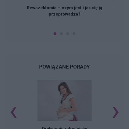
Rewazektomia – czym jest i jak się ją
przeprowadza?
POWIĄZANE PORADY
‹
›
Drętwienie rąk w ciąży