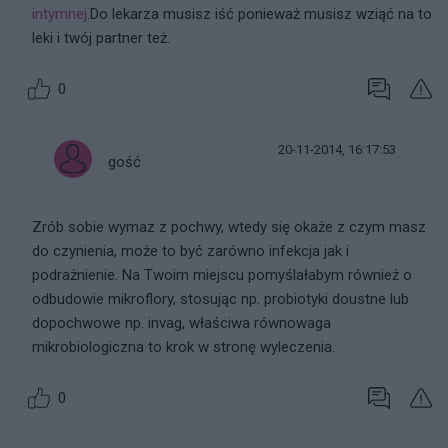
intymnej
.Do lekarza musisz iść ponieważ musisz wziąć na to
leki i twój partner też.
0
20-11-2014, 16:17:53
gość
Zrób sobie wymaz z pochwy, wtedy się okaże z czym masz
do czynienia, może to być zarówno infekcja jak i
podrażnienie. Na Twoim miejscu pomyślałabym również o
odbudowie mikroflory, stosując np. probiotyki doustne lub
dopochwowe np. invag, właściwa równowaga
mikrobiologiczna to krok w stronę wyleczenia.
0