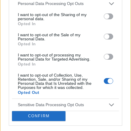
Personal Data Processing Opt Outs
to dobrze czy źle ?
I want to opt-out of the Sharing of my
Forum:
Zdrowie kobiety
personal data.
Opted In
I want to opt-out of the Sale of my
Personal Data.
Opted In
gość
I want to opt-out of processing my
Personal Data for Targeted Advertising.
Guzek na wardze sromowej
Opted In
Od trzech dni mam taką gule. Teraz zaczyna
I want to opt-out of Collection, Use,
boleć. Co to może być ? Ginekolog dopiero w
Retention, Sale, and/or Sharing of my
Personal Data that Is Unrelated with the
piątek
Purposes for which it was collected.
Forum:
Wstydliwe dolegliwości
Opted Out
Sensitive Data Processing Opt Outs
CONFIRM
gość