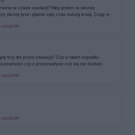
amienie w czasie owulacji? Niby jestem w okresie
ory skrzep krwi i plamie cały czas świeżą krwią. Czuję w
 co robić. Nigdy nie miałam takiej sytuacji. Proszę o
a pacjentki
trzeba jechacnia do lekarza. 25.05 miałam wizytę u
SG i wszystkie badania były ok.
iążę trzy dni przed owulacja? Czy w takim wypadku
 ma pewności czy z prezerwatywy coś się nie dostało
a pacjentki
a pacjentki