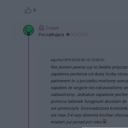
0
Cropek
Początkująca
agucha1979 2010-06-10 13:03:01
Nie jestem pewna czy to bedzie przyczyn
zapalenia pecherza od duzej liczby sto
partnerem to z poczatku mielismy wiecej
napaleni ze wogole nie odczuwalismy ani
nabawilismy. Jednakze zapalenie pecherz
pomoca tabletek furaginum doszlam do s
sie powtorzyla. Doswiadczona kolezanka 
sie max 3-4 razy dziennie kochac choci
mialam juz ponad pol roku