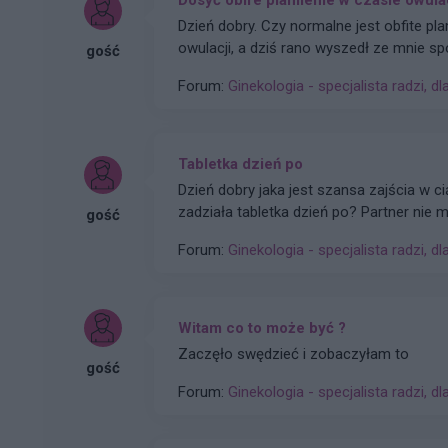
Dzień dobry. Czy normalne jest obfite pl
owulacji, a dziś rano wyszedł ze mnie sp
gość
macicy lekkie pieczenie i zastanawiam się
Forum:
Ginekologia - specjalista radzi, dl
poradę na co zwrócić uwagę i czy jest po
ginekologa, gdzie robione było również U
Tabletka dzień po
Dzień dobry jaka jest szansa zajścia w c
zadziała tabletka dzień po? Partner nie
gość
Pozdrawiam
Forum:
Ginekologia - specjalista radzi, dl
Witam co to może być ?
Zaczęło swędzieć i zobaczyłam to
gość
Forum:
Ginekologia - specjalista radzi, dl