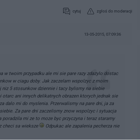
cytuj
zgłoś do moderacji
13-05-2015, 07:09:36
a w twoim przypadku ale mi sie pare razy zdazylo dostac
sunkow w ciagu doby. Jak zaczelam wspolzyc z moim
 niz 5 stosunkow dziennie i tacy bylismy na siebie
 otarc ani innych delikatnych obrazen ktorych jednak sie
a dalo mi do myslenia. Przerwalismy na pare dni, ja za
iebie. Za pare dni zaczelismy znow wspolzyc i sytuacja
poradzila mi ze to moze byc przyczyna i teraz staramy
az checi sa wieksze
Odpukac ale zapalenia pecherza nie