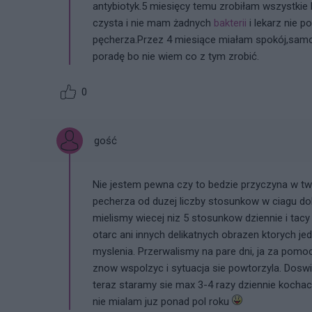
antybiotyk.5 miesięcy temu zrobiłam wszystkie b
czysta i nie mam żadnych
bakterii
i lekarz nie p
pęcherza.Przez 4 miesiące miałam spokój,samo
poradę bo nie wiem co z tym zrobić.
0
gość
Nie jestem pewna czy to bedzie przyczyna w tw
pecherza od duzej liczby stosunkow w ciagu d
mielismy wiecej niz 5 stosunkow dziennie i tacy
otarc ani innych delikatnych obrazen ktorych j
myslenia. Przerwalismy na pare dni, ja za pomo
znow wspolzyc i sytuacja sie powtorzyla. Dosw
teraz staramy sie max 3-4 razy dziennie kocha
nie mialam juz ponad pol roku