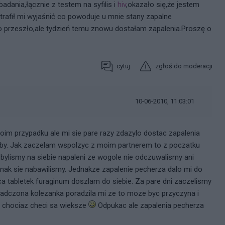
adania,łącznie z testem na syfilis i
hiv
,okazało się,że jestem
otrafił mi wyjaśnić co powoduje u mnie stany zapalne
 przeszło,ale tydzień temu znowu dostałam zapalenia.Proszę o
cytuj
zgłoś do moderacji
10-06-2010, 11:03:01
oim przypadku ale mi sie pare razy zdazylo dostac zapalenia
oby. Jak zaczelam wspolzyc z moim partnerem to z poczatku
 bylismy na siebie napaleni ze wogole nie odczuwalismy ani
ednak sie nabawilismy. Jednakze zapalenie pecherza dalo mi do
ca tabletek furaginum doszlam do siebie. Za pare dni zaczelismy
iadczona kolezanka poradzila mi ze to moze byc przyczyna i
c chociaz checi sa wieksze
Odpukac ale zapalenia pecherza