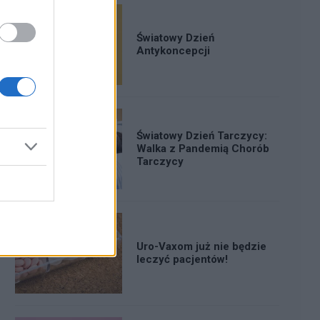
Światowy Dzień
Antykoncepcji
Światowy Dzień Tarczycy:
Walka z Pandemią Chorób
Tarczycy
Uro-Vaxom już nie będzie
leczyć pacjentów!