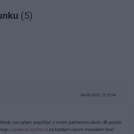
sunku
(5)
i
04-06-2010, 12:57:04
cy.Kiedy zaczęłam współżyć z moim partnerem,około 48 godzin
snego
zapalenia pęcherza
,za każdym razem musiałam brać