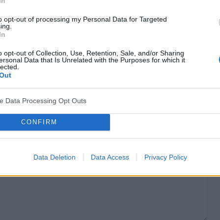
In
to opt-out of processing my Personal Data for Targeted
ing.
18-05-2015, 06:24:04
In
o opt-out of Collection, Use, Retention, Sale, and/or Sharing
ersonal Data that Is Unrelated with the Purposes for which it
a, warto też stosować preparaty zwierające żurawinę
lected.
Out
tały Twoje buty"
ve Data Processing Opt Outs
cytuj
zgłoś do moderacji
CONFIRM
Data Deletion
Data Access
Privacy Policy