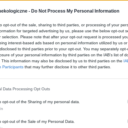
 w takiej sytuacji trzeba odpowiednio dbać o profilaktykę i tak
ekologiczne -
Do Not Process My Personal Information
to opt-out of the sale, sharing to third parties, or processing of your per
tały Twoje buty"
formation for targeted advertising by us, please use the below opt-out s
r selection. Please note that after your opt-out request is processed y
cytuj
zgłoś do moderacji
eing interest-based ads based on personal information utilized by us or
disclosed to third parties prior to your opt-out. You may separately opt-
losure of your personal information by third parties on the IAB’s list of
. This information may also be disclosed by us to third parties on the
IA
13-05-2015, 10:07:53
Participants
that may further disclose it to other third parties.
ziej o siebie dbać, częściej stosowac probiotyki i żele
g, łaczy w sobie probioyk (zawiera kwas mlekowy) oraz
l Data Processing Opt Outs
pieszające gojenie ran. Stosowanie go nie wyklucza uprawiania
o opt-out of the Sharing of my personal data.
 http://
kobieta
.onet.pl/zdrowie/porady-
In
owego/9cbr3
o opt-out of the Sale of my Personal Data.
cytuj
zgłoś do moderacji