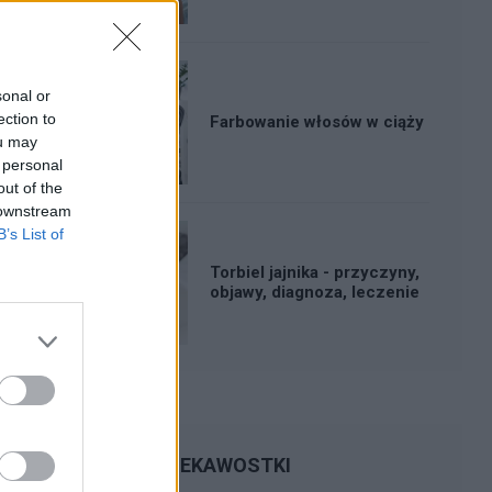
sonal or
ection to
Farbowanie włosów w ciąży
ou may
 personal
out of the
 downstream
B’s List of
Torbiel jajnika - przyczyny,
objawy, diagnoza, leczenie
CIEKAWOSTKI