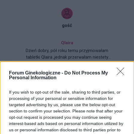
odstawieniu antykoncepcji ustabilizowało sie i
zmniejszyło wypadanie włosów? Też miałyście
takie problemy?
gość
Qlaira
Dzień dobry, pół roku temu przyjmowałam
tabletki Qlaira ,jednak przerwałam niestety
uderzenia gorąca i zawroty głowy wróciły .
Forum:
Ginekologia - forum dla rodziny i
Zaczęłam znowu przyjmować tabletki mimo iż
Forum Ginekologiczne -
Do Not Process My
pacjentki
jestem 2 tygodnie po okresie ,dziś wezmę 5
Personal Information
tabletkę czy dzień ma znaczenia kiedy przyjęłam
pierwszą tabletkę ?
If you wish to opt-out of the sale, sharing to third parties, or
processing of your personal or sensitive information for
targeted advertising by us, please use the below opt-out
gość
section to confirm your selection. Please note that after your
opt-out request is processed you may continue seeing
interest-based ads based on personal information utilized by
Choroby warg sromowych
us or personal information disclosed to third parties prior to
Bielactwo warg sromowych