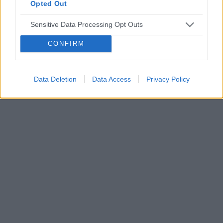
Opted Out
embolizacja mięśniaków macicy
Sensitive Data Processing Opt Outs
ropień gruczołu bartholina
opryszczka
CONFIRM
Reklama:
Data Deletion
Data Access
Privacy Policy