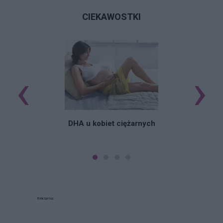
CIEKAWOSTKI
‹
›
K
DHA u kobiet ciężarnych
Reklama: