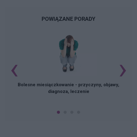
POWIĄZANE PORADY
‹
›
N
Bolesne miesiączkowanie - przyczyny, objawy,
diagnoza, leczenie