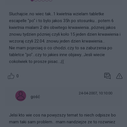
Sluchajcie..no wiec tak...1 kwietnia wzielam tabletke
escapelle "po" i to bylo jakos 35h po stosunku... potem 6
kwietnia mialam 2 dni obwitego krwawienia...pózneij jakos
znowu tydzien pózniej czyli koło 15 jeden dzien krwawienia i
wczoraj czyli 22.04. znowu jeden dzien krwawienia...
Nie mam pojeciaq o co chodzi..czy to sa zaburzenia po
tabletce "po"...czy to jakies inne objawy...Jesli wiecie
cokolwiek to prosze pisac...;((
0
24-04-2007, 10:10:00
gość
Jelsi kto wie cos na powyzszy temat to niech odpisze bo
mam taki sam problem... mam nandziejze ze to rozwniez