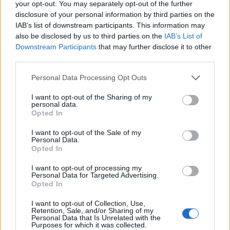
your opt-out. You may separately opt-out of the further
disclosure of your personal information by third parties on the
Forum:
Ginekologia - forum dla rodziny i
IAB’s list of downstream participants. This information may
pacjentki
also be disclosed by us to third parties on the
IAB’s List of
Downstream Participants
that may further disclose it to other
third parties.
Personal Data Processing Opt Outs
gość
I want to opt-out of the Sharing of my
personal data.
Histeroskopia
Opted In
Mam planowany zabieg histeroskopii od kilku
I want to opt-out of the Sale of my
miesięcy. Ze względu na problemy hormonalne
Personal Data.
mam nieregularne miesiaczki. Tak się składa, że
Opted In
Forum:
Ginekologia - forum dla rodziny i
mam zabieg a pojawiła mi się miesiączka. Czy
pacjentki
I want to opt-out of processing my
podczas lekkich plamień na początku cyklu
Personal Data for Targeted Advertising.
można wykonać zabieg?
Opted In
I want to opt-out of Collection, Use,
Retention, Sale, and/or Sharing of my
POWIĄZANE
Personal Data that Is Unrelated with the
Purposes for which it was collected.
Tematy
przezierność karkowa
spirala