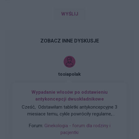
WYŚLIJ
ZOBACZ INNE DYSKUSJE
tosiapolak
Wypadanie włosów po odstawieniu
antykoncepcji dwuskładnikowe
Cześć, Odstawiłam tabletki antykoncepcyjne 3
miesiace temu, cykle powróciły regularne,
hormony sa prawidłowe. Jednakze zauważyłam
Forum:
Ginekologia - forum dla rodziny i
zwiększone wypadanie włosów oraz pieczenie
pacjentki
skory glowy przy dotyku. Kiedy u Was po