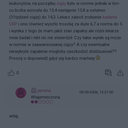
leukocytów, na początku
ciąży
było w normie jednak w 6m-
cu liczba wzrosła do 13,4 następnie 13,8 a ostatnio
(31tydzień ciąży) do 14,3. Lekarz zalecił zrobienie
badanie
CRP
i ono również wyszło troszkę za duże 6,7 a norma do 5
i wynika z tego że mam jakiś stan zapalny ale różni lekarze
mnie badali i nikt nic nie stwierdził. Czy takie wyniki są może
w normie w zaawansowanej ciązy? A czy ewentualne
niewykryte zapalenie mogłoby zaszkodzić dzidziusiowi??
Proszę o dopowiedź gdyż się bardzo martwię
0
jannina
09-09-2006, 13:37:00
Wtajemniczona
witaj,