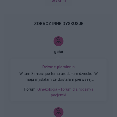
WYŚLIJ
ZOBACZ INNE DYSKUSJE
gość
Dziwne plamienia
Witam 3 miesiące temu urodziłam dziecko. W
maju myślałam że dostałam pierwszej
miesiączki (karmię piersią) ale to nie było
Forum:
Ginekologia - forum dla rodziny i
typowe jak na okres. Przypominało to bardziej
pacjentki
takie plamienie i to nie żywą różową Kris ze
śluzem lecz czarnobrązowy śluz który jednego
dnia był a na drugi dzień było czysto. I robi się
mi tak co 2 tyg raz trwa 3 dni a raz 6 jak przy