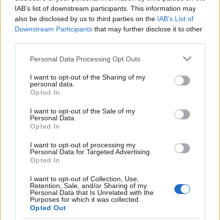
pacjentki
IAB’s list of downstream participants. This information may
also be disclosed by us to third parties on the
IAB’s List of
Downstream Participants
that may further disclose it to other
third parties.
gość
Personal Data Processing Opt Outs
I want to opt-out of the Sharing of my
personal data.
Swędzące brodawki
Opted In
Witam.Od paru dni strasznie swędzą mnie
brodawki szczególnie po nocy.Moze jakaś masc
I want to opt-out of the Sale of my
Personal Data.
?
Opted In
Forum:
Dla nastolatek
I want to opt-out of processing my
Personal Data for Targeted Advertising.
Opted In
POWIĄZANE
I want to opt-out of Collection, Use,
Retention, Sale, and/or Sharing of my
Tematy
przezierność karkowa
spirala
Personal Data that Is Unrelated with the
Purposes for which it was collected.
embolizacja mięśniaków macicy
Opted Out