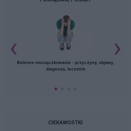
‹
›
N
Bolesne miesiączkowanie - przyczyny, objawy,
diagnoza, leczenie
CIEKAWOSTKI