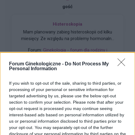
miesiączce. Czy to normalne ?
gość
Histeroskopia
Mam planowany zabieg histeroskopii od kilku
miesięcy. Ze względu na problemy hormonalne
mam nieregularne miesiaczki. Tak się składa, że
Forum:
Ginekologia - forum dla rodziny i
mam zabieg a pojawiła mi się miesiączka. Czy
pacjentki
podczas lekkich plamień na początku cyklu
Forum Ginekologiczne -
Do Not Process My
można wykonać zabieg?
Personal Information
If you wish to opt-out of the sale, sharing to third parties, or
gość
processing of your personal or sensitive information for
targeted advertising by us, please use the below opt-out
section to confirm your selection. Please note that after your
Macica
opt-out request is processed you may continue seeing
Witam od miesiąca wystaje mi coś z pochwy
interest-based ads based on personal information utilized by
myślę że to macica nie mogę utrzymać moczu
us or personal information disclosed to third parties prior to
czy będzie konieczny zabieg
your opt-out. You may separately opt-out of the further
Forum:
Ginekologia - forum dla rodziny i
disclosure of your personal information by third parties on the