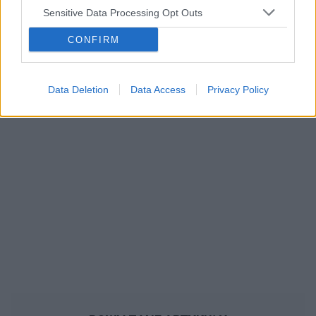
ropień gruczołu bartholina
opryszczka
Sensitive Data Processing Opt Outs
CONFIRM
Reklama:
Data Deletion
Data Access
Privacy Policy