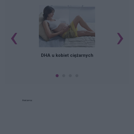
‹
›
K
DHA u kobiet ciężarnych
Reklama: