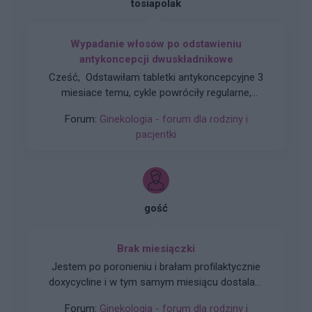
tosiapolak
Wypadanie włosów po odstawieniu
antykoncepcji dwuskładnikowe
Cześć, Odstawiłam tabletki antykoncepcyjne 3
miesiace temu, cykle powróciły regularne,
hormony sa prawidłowe. Jednakze zauważyłam
Forum:
Ginekologia - forum dla rodziny i
zwiększone wypadanie włosów oraz pieczenie
pacjentki
skory glowy przy dotyku. Kiedy u Was po
odstawieniu antykoncepcji ustabilizowało sie i
zmniejszyło wypadanie włosów? Też miałyście
takie problemy?
gość
Brak miesiączki
Jestem po poronieniu i brałam profilaktycznie
doxycycline i w tym samym miesiącu dostalam
zapalenie pęcherza moczowego i brałam też
Forum:
Ginekologia - forum dla rodziny i