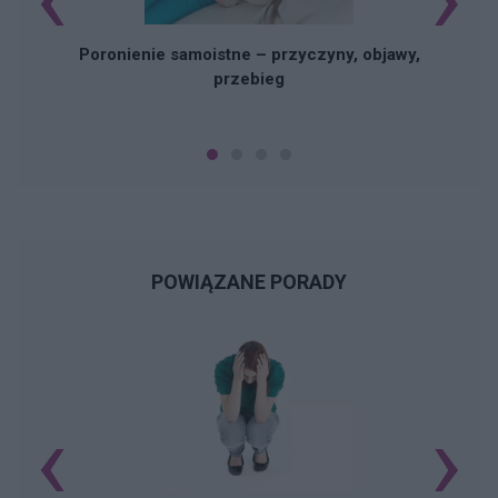
Poronienie samoistne – przyczyny, objawy,
przebieg
POWIĄZANE PORADY
‹
›
N