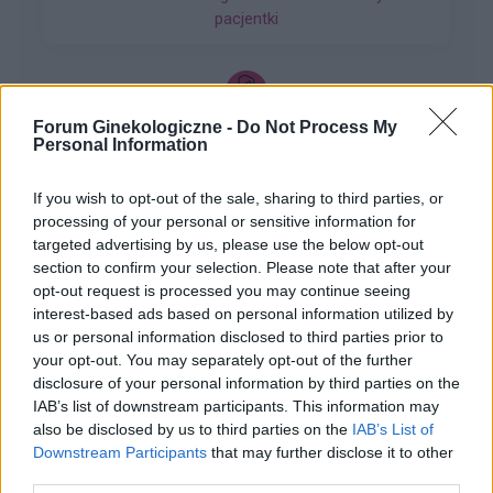
furaginum i witaminę c , nie dostałam okresu od
pacjentki
10 dni ,ciąża wykluczona beta HCG
przedwczoraj 0,2 a na wizycie u ginekologa
usłyszałam tylko że on nic tu nie widzi i że
endometrium bardzo cieniutkie .moje pytanie
czy okres powinien przyjść w tym miesiącu czy
Forum Ginekologiczne -
Do Not Process My
gość
Personal Information
to coś poważniejszego ?
If you wish to opt-out of the sale, sharing to third parties, or
Co to może być/2 . (Treść krępująca)
processing of your personal or sensitive information for
Witam. Przychodzę z takim już ostatnim
targeted advertising by us, please use the below opt-out
pytaniem.. podczas korzystania w toalecie,
section to confirm your selection. Please note that after your
bardziej w trakcie załatwiania się , bardzo silny
opt-out request is processed you may continue seeing
Forum:
Dla nastolatek
ból (ostry , kłujący , bardziej w środku odbytu).
interest-based ads based on personal information utilized by
Dodam , że trochę spędziłam czasu. Co to
us or personal information disclosed to third parties prior to
może być ?? . Liczę na pozytywne komentarze ,
your opt-out. You may separately opt-out of the further
z góry dzięki. Czasami mogę nie odpisywać ,
disclosure of your personal information by third parties on the
wiec podam maila gabbka09@gmail.com
IAB’s list of downstream participants. This information may
gość
also be disclosed by us to third parties on the
IAB’s List of
Downstream Participants
that may further disclose it to other
Macica
third parties.