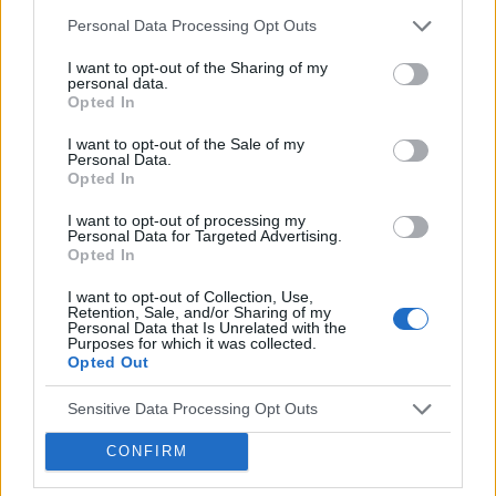
Witam od miesiąca wystaje mi coś z pochwy
Personal Data Processing Opt Outs
myślę że to macica nie mogę utrzymać moczu
czy będzie konieczny zabieg
I want to opt-out of the Sharing of my
Forum:
Ginekologia - forum dla rodziny i
personal data.
pacjentki
Opted In
I want to opt-out of the Sale of my
Personal Data.
Opted In
POWIĄZANE
I want to opt-out of processing my
Tematy
przezierność karkowa
spirala
Personal Data for Targeted Advertising.
Opted In
embolizacja mięśniaków macicy
I want to opt-out of Collection, Use,
Retention, Sale, and/or Sharing of my
ropień gruczołu bartholina
opryszczka
Personal Data that Is Unrelated with the
Purposes for which it was collected.
Opted Out
Reklama:
Sensitive Data Processing Opt Outs
CONFIRM