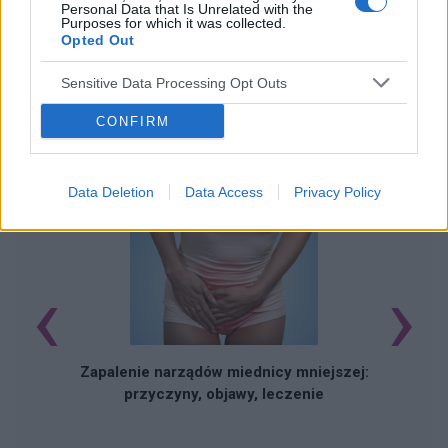
Personal Data that Is Unrelated with the
Purposes for which it was collected.
Opted Out
Sensitive Data Processing Opt Outs
CONFIRM
POWIĄZANE ARTYKUŁY
Data Deletion
Data Access
Privacy Policy
‹
›
W
Zapalenie narządów miednicy mniejszej:
przyczyny, objawy, leczenie