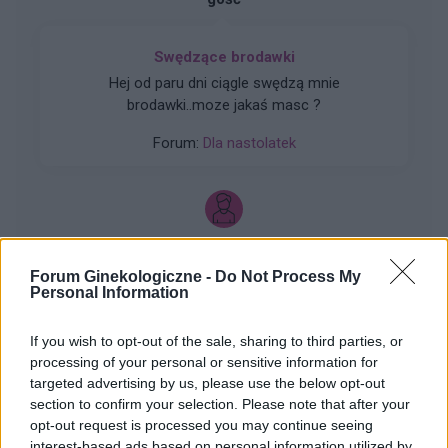
Swędzące brodawki
Hej od paru dni ciągle swędzą mnie
brodawki..moze jakaś masc ?
Forum:
Dla nastolatek
xyz2345
Forum Ginekologiczne -
Do Not Process My
Personal Information
Krostka na wardze sromowej
Wyskoczył mi taki guzek na wardze sromowej
If you wish to opt-out of the sale, sharing to third parties, or
mniejszej, w dotyku jest to mała kulka która boli
processing of your personal or sensitive information for
gdy się dotyka. Co to może być ? Czy to źle
targeted advertising by us, please use the below opt-out
Forum:
Ginekologia - forum dla rodziny i
wygląda?
section to confirm your selection. Please note that after your
pacjentki
opt-out request is processed you may continue seeing
interest-based ads based on personal information utilized by