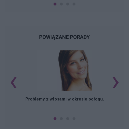
POWIĄZANE PORADY
‹
›
N
Problemy z włosami w okresie połogu.