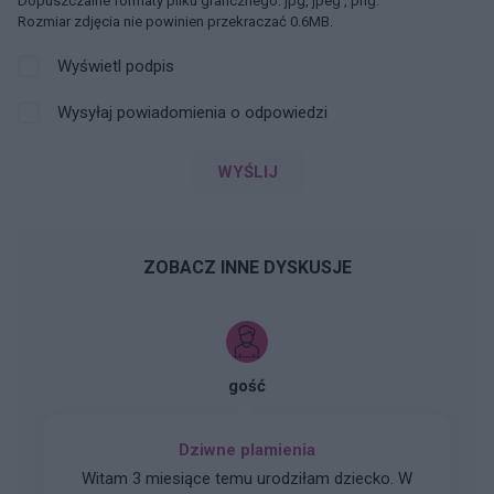
Dopuszczalne formaty pliku graficznego: jpg, jpeg , png.
Rozmiar zdjęcia nie powinien przekraczać 0.6MB.
Wyświetl podpis
Wysyłaj powiadomienia o odpowiedzi
WYŚLIJ
ZOBACZ INNE DYSKUSJE
gość
Dziwne plamienia
Witam 3 miesiące temu urodziłam dziecko. W