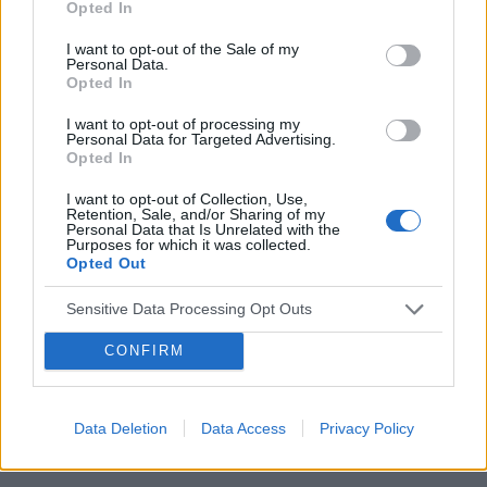
Opted In
I want to opt-out of the Sale of my
POWIĄZANE
Personal Data.
Opted In
Tematy
miesiączka
antykoncepcja
ginekologia
I want to opt-out of processing my
ciąża
test ciążowy
okres
Personal Data for Targeted Advertising.
Opted In
Reklama:
I want to opt-out of Collection, Use,
Retention, Sale, and/or Sharing of my
Personal Data that Is Unrelated with the
Purposes for which it was collected.
Opted Out
Sensitive Data Processing Opt Outs
CONFIRM
Data Deletion
Data Access
Privacy Policy