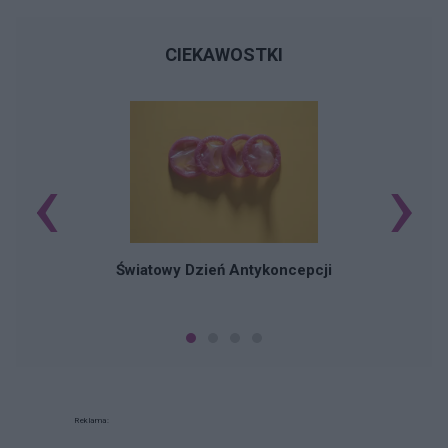
CIEKAWOSTKI
‹
›
Ś
Światowy Dzień Antykoncepcji
Reklama: