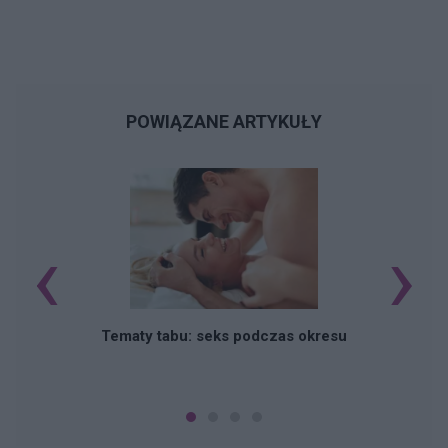
POWIĄZANE ARTYKUŁY
‹
›
O
Tematy tabu: seks podczas okresu