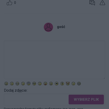
0
gość
Dodaj zdjęcie:
WYBIERZ PLIK
Dopuszczalne formaty pliku graficznego: jpg, jpeg , png.