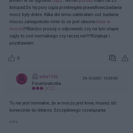
jestem w 36 tygodniu
ciąży
, termin
porodu
mam na 25
listopad.Do tej pory ciąża przebiegała prawidłowo,badania
mocz były dobre. Kilka dni temu odebrałam ost. badania
moczu zaniepokoiło mnie to ze jest obecna
krew w
moczu
!!!!Bardzo proszę o odpowiedz czy na tym etapie
ciąży to coś normalnego czy raczej nie!!!!!Dziękuje i
pozdrawiam
0
anka1956
29-10-2007, 15:09:00
Forumowiczka
To nie jest normalne, że w moczu jest krew, musisz iść
koniecznie do lekarza. Szczęśliwego rozwiązania.
anka