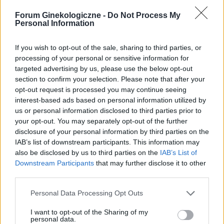
Orliflique nie mam żadnych skutków ubocznych.
Czy moze powinnam zmienić metodę
Forum Ginekologiczne -
Do Not Process My
Osocze bogatoplytkowe
Personal Information
antykoncepcji?
Cześć, Z różnymi infekcjami intymnymi
zmagałam sie prawie dwa lata. Po długich
If you wish to opt-out of the sale, sharing to third parties, or
leczeniach udało mi sie z tego wyjść. Jednakze
processing of your personal or sensitive information for
Forum:
Ginekologia - forum dla rodziny i
problem pozostał, czuję ciągły dyskomfort oraz
targeted advertising by us, please use the below opt-out
pacjentki
mam zaczerwienienia w bruzdach między
section to confirm your selection. Please note that after your
wargowych. Posiewy są czyste. Lekarka
opt-out request is processed you may continue seeing
chciałaby wykonac u mnie osocze
interest-based ads based on personal information utilized by
bogatoplytkowe w te miejsca. Może któraś z
us or personal information disclosed to third parties prior to
Was miala wykonywany tali zabieg i moze cos o
your opt-out. You may separately opt-out of the further
gość
nim wiecej sie wypowiedzieć. Będę wdzięczna
disclosure of your personal information by third parties on the
za wszelkie informacje
IAB’s list of downstream participants. This information may
also be disclosed by us to third parties on the
IAB’s List of
Wysypka
Downstream Participants
that may further disclose it to other
Witam, od kilku dni borykam się ze swędzeniem,
third parties.
pieczeniem podczas oddawania moczu. Dziś
postanowiłam tam zerknąć i sytuacja wygląda
Personal Data Processing Opt Outs
Forum:
Ginekologia - specjalista radzi, dla
tak jak na zdjęciu. Czy może ktoś wie, co to
pacjentki
może być?
I want to opt-out of the Sharing of my
personal data.