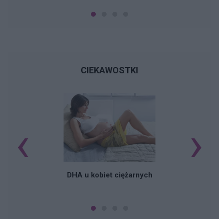
CIEKAWOSTKI
‹
›
K
DHA u kobiet ciężarnych