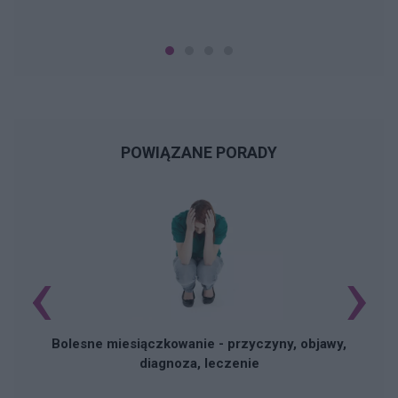
POWIĄZANE PORADY
‹
›
N
Bolesne miesiączkowanie - przyczyny, objawy,
diagnoza, leczenie