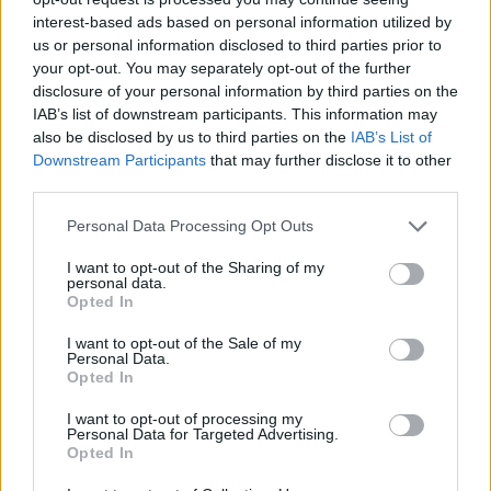
gość
interest-based ads based on personal information utilized by
us or personal information disclosed to third parties prior to
your opt-out. You may separately opt-out of the further
Choroby warg sromowych
disclosure of your personal information by third parties on the
Bielactwo warg sromowych
IAB’s list of downstream participants. This information may
also be disclosed by us to third parties on the
IAB’s List of
Forum:
Ginekologia - forum dla rodziny i
Downstream Participants
that may further disclose it to other
pacjentki
third parties.
Personal Data Processing Opt Outs
I want to opt-out of the Sharing of my
personal data.
gość
Opted In
I want to opt-out of the Sale of my
Personal Data.
Qlaira
Opted In
Dzień dobry, pół roku temu przyjmowałam
tabletki Qlaira ,jednak przerwałam niestety
I want to opt-out of processing my
Personal Data for Targeted Advertising.
uderzenia gorąca i zawroty głowy wróciły .
Opted In
Forum:
Ginekologia - forum dla rodziny i
Zaczęłam znowu przyjmować tabletki mimo iż
pacjentki
jestem 2 tygodnie po okresie ,dziś wezmę 5