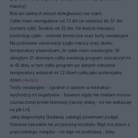
macicy).
Bóli ani żadnych innych dolegliwości nie mam.
Cykle mam nieregularne od 15 dni (w sierpniu) do 51 dni
(ostatni cykl). Średnio ok 32 dni. Od dwóch miesięcy
kontroluję cykle - metoda termiczna oraz testy owulacyjne.
Na podstawie obserwacji szyjki macicy oraz skoku
temperatury stwierdzam, że cykle mam owulacyjne. W
ubiegłym 51 dniowym cyklu owulację program zaznaczył mi
w 42 dniu, w tym cyklu program po danych odnośnie
temperatury wskazał mi 12 dzień cyklu jako potencjalny
dzień
owulacji
.
Testy owulacyjne - zgodnie z opisem w instrukcji -
wychodzą mi negatywne - bowiem nigdy nie miałam mocno
zaznaczonej kreski testowej (raczej słabą - co nie wskazuje
na pik LH).
Jaką diagnostykę (badania, zabiegi) powinnam podjąć.
Starania naturalne nie przynoszą rezultatu. Mąż ma dzieci z
poprzedniego związku - co daje mi podstawę , żeby