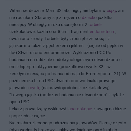
Witam serdecznie. Mam 32 lata, nigdy nie byłam w
ciąży
, ani
nie rodziłam. Staramy się z mężem o
dziecko
już kilka
miesięcy. W ubiegłym roku usunięto mi 2
torbiele
czekoladowe, każda o sr 8 cm i fragment
endometrium
,
uwolniono zrosty. Torbiele były zrośnięte ze sobą i z
jajnikami, a także z pęcherzem i jelitami. .(cięcie od pępka w
dół) Stwierdzono endometrioze. Wykluczono PCO.Po
badaniach na oddziale endokrynologicznym stwierdzono u
mnie hiperprolaktyynemie (początkowo wyniki 32 - w
zeszłym miesiącu po braniu od maja br Bromergonu - 21). W
październiku br na USG stwierdzono wodniaka prawego
jajowodu i
cystę
(najprawdopodobniej czekoladową).
"Lewego jajnika (podczas badania nie stwierdzono" - cytat z
opisu USG.
Lekarz prowadzący wykluczył
laparoskopię
z uwagi na bliznę
i poprzednie cięcie.
Nie miałam zleconego udrażniania jajowodów. Plamię często
(płyn wodnisty brązowy - jakby wodniak się opróżniał do