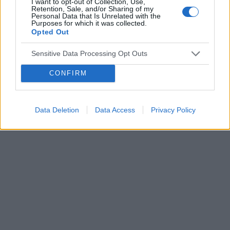
I want to opt-out of Collection, Use,
tabletkę czy dzień ma znaczenia kiedy przyjęłam
Retention, Sale, and/or Sharing of my
Personal Data that Is Unrelated with the
pierwszą tabletkę ?
Purposes for which it was collected.
Opted Out
POWIĄZANE
Sensitive Data Processing Opt Outs
Tematy
przezierność karkowa
spirala
embolizacja mięśniaków macicy
CONFIRM
ropień gruczołu bartholina
opryszczka
Data Deletion
Data Access
Privacy Policy
Reklama: