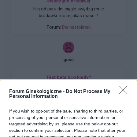
Swędzące brodawki
Hej od paru dni ciągle swędzą mnie
brodawki..moze jakaś masc ?
Forum:
Dla nastolatek
gość
Test beta hcg kiedy?
Witam, chciałabym sprawdzić czy nie zaszłam
Forum Ginekologiczne -
Do Not Process My
w ciążę. Mam nieregularne cykle więc nie mogę
Personal Information
stwierdzić czy doszło do owulacji, jestem w 22
Forum:
Ginekologia - forum dla rodziny i
dniu cyklu czy zrobienie takiego testu w tym
pacjentki
If you wish to opt-out of the sale, sharing to third parties, or
czasie da mi prawdziwy wynik żeby się nie
processing of your personal or sensitive information for
stresować na zapas czy w jakim czasie zrobić
targeted advertising by us, please use the below opt-out
taki test?
section to confirm your selection. Please note that after your
opt-out request is processed you may continue seeing