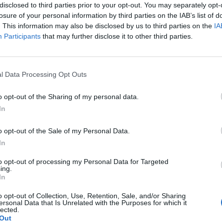
ek pierwszy raz zapomniałam o tabletce. Wzięłam ją o 16
disclosed to third parties prior to your opt-out. You may separately opt-
am robić dalej, przestać brać i poczekać na krwawienie
losure of your personal information by third parties on the IAB’s list of
e. Pierwszy spotykam się z taką sytuacją i obawiam się
. This information may also be disclosed by us to third parties on the
IA
Participants
that may further disclose it to other third parties.
l Data Processing Opt Outs
nie dni płodne według aplikacji trwały od 24 do 30
29 grudnia Następna miesiączka wypada mi na 12 stycznia
o opt-out of the Sharing of my personal data.
oraj, czyli 3 stycznia ok 1:00 w nocy podczas stosunku
In
 o...
opodobnie nastąpił w środku pochwy ( po pójściu do
pochwy jest mokra od spermy) Dziś, 4 stycznia ok godziny
o opt-out of the Sale of my Personal Data.
przyjęłam tabletkę ellaOne Jakie w tej sytuacji są
In
istnieją Jestem przerażona sytuacja, pierwszy raz pękła
 się wewnątrz mnie I pierwszy raz brałam taką tabletkę
to opt-out of processing my Personal Data for Targeted
ować, może tutaj ktoś udzieli mi odpowiedzi na pytanie.
ing.
i w telefonie mógł zawieść i na przykład dzień owulacji
k. Ostatnio nie mogłam w żadnej aptece dostać tych
In
niej, na przykład 2/3/4 stycznia Proszę o szczerą poradę i
ń wcześniej miałam stosunek dlatego pomyślałam że
o się stresuję
o opt-out of Collection, Use, Retention, Sale, and/or Sharing
:30 tabletkę anty a o 13 ellaone. Nie dopatrzyłam się
ersonal Data that Is Unrelated with the Purposes for which it
razem z ellaone. Później nie brałam przez 5 dni i miałam
lected.
ciłam do anty, zrobiłam test ciążowy i jedna kreska.
Out