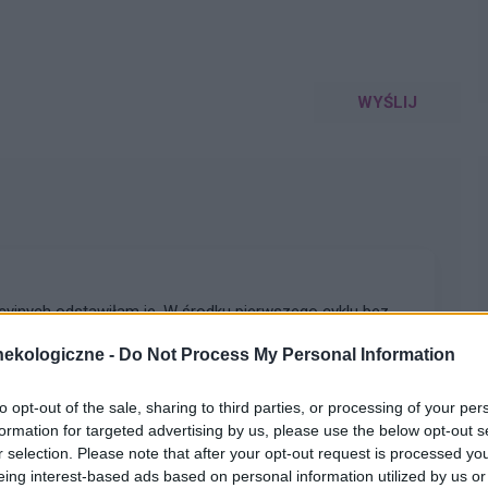
WYŚLIJ
cyjnych odstawiłam je. W środku pierwszego cyklu bez
jne, w tym samym czasie doszło do stosunku podczas
ekologiczne -
Do Not Process My Personal Information
nie. Czy mam się czego obawiać? Czy sytuacja w
 to dla mnie bardzo krępujące. Oczekuje na wizytę u
knąć krwawień śródcyklicznych?
to opt-out of the sale, sharing to third parties, or processing of your per
formation for targeted advertising by us, please use the below opt-out s
r selection. Please note that after your opt-out request is processed y
eing interest-based ads based on personal information utilized by us or