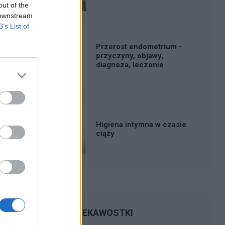
out of the
 downstream
B’s List of
Przerost endometrium -
przyczyny, objawy,
diagnoza, leczenie
Higiena intymna w czasie
ciąży
CIEKAWOSTKI