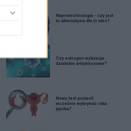
Naprotechnologia - czy jest
to alternatywa dla in vitro?
Czy estrogen wykazuje
działanie antywirusowe?
Nowy test pozwoli
wcześnie wykrywać raka
jajnika?