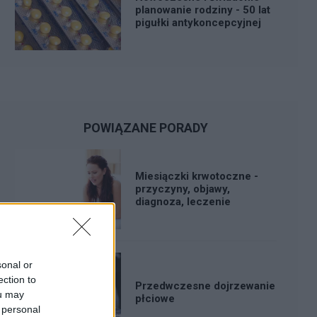
planowanie rodziny - 50 lat
pigułki antykoncepcyjnej
POWIĄZANE PORADY
Miesiączki krwotoczne -
przyczyny, objawy,
diagnoza, leczenie
sonal or
ection to
Przedwczesne dojrzewanie
ou may
płciowe
 personal