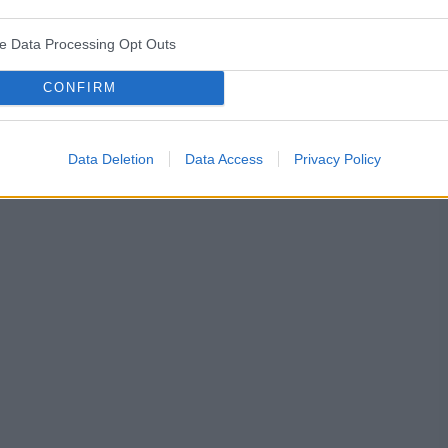
yjnej a wczoraj odbyłam stosunek bez zabezpieczenia.
ten czas 7 dni robić to tylko z zabezpieczaniem? Czy
ve Data Processing Opt Outs
 może wymagane jest w tym przypadku ponowne przyjęcie
tka antykoncepcyjna
plastry antykoncepcyjne
CONFIRM
Data Deletion
Data Access
Privacy Policy