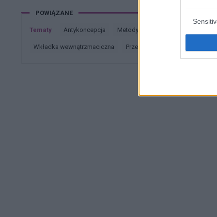
Jestem teraz na 5 tabletce antykoncepc
POWIĄZANE
Moje pytanie brzmi, czy powinnam przez 
Sensiti
jestem teraz bezpieczna od ciąży? Czy
Tematy
antykoncepcja
metody antykoncepcyjne
table
tabletki dzień po
wkładka wewnątrzmaciczna
przerwatywa