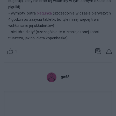
sugerują, żeby nie brać tej witaminy w tym samym czasie co
pigułki)
- wymioty, ostra
biegunka
(szczególnie w czasie pierwszych
4 godzin po zażyciu tabletki, bo tyle mniej więcej trwa
wchłanianie jej składników)
- niektóre diety! (szczególnie te o zmniejszonej ilości
tłuszczu, jak np. dieta kopenhaska)
1
gość