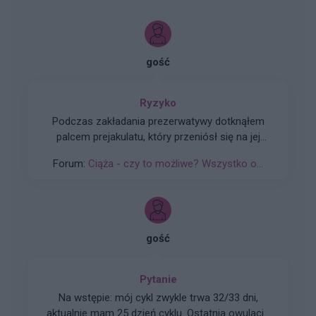
gość
Ryzyko
Podczas zakładania prezerwatywy dotknąłem
palcem prejakulatu, który przeniósł się na jej
zewnętrzną stronę i został fizycznie
Forum:
Ciąża - czy to możliwe? Wszystko o...
wprowadzony do pochwy 11 kwietnia (3 dni po
owulacji wg aplikacji Flo), przy czym
prezerwatywa była założona od początku do
końca, została wysmarowana lubrykantem , po
stosunku okazała się całkowicie szczelna w
gość
teście wody i powietrza, a mimo to okres
wyznaczony na 23 kwietnia nie pojawił się, co
zbiega się z silną infekcją partnerki trwającą od
Pytanie
15 kwietnia oraz przyjmowaniem przez nią
Na wstępie: mój cykl zwykle trwa 32/33 dni,
leków Theraflu i antybiotyku Macromax.
aktualnie mam 25 dzień cyklu. Ostatnia owulacja