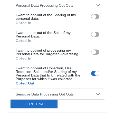
Zapomniane tabletki
Personal Data Processing Opt Outs
Cześć mam pytanie jaka jest szansa że mogę
być w ciąży? Tabletki biorę już od dłuższego
I want to opt-out of the Sharing of my
czasu aktualnie przyjmuję tabletki kontracept
personal data.
Forum:
Antykoncepcja
Opted In
21+7 • 13.02 – rozpoczęcie blistra (dzień 1) •
14.02 – stosunek z wytryskiem w środku (dzień
I want to opt-out of the Sale of my
2 blistra) • 18.02 – pominięta tabletka 13–14
Personal Data.
godzin opóźnienia (dzień 6, 1. tydzień) • 22.02 –
Opted In
POWIĄZANE
stosunek bez wytrysku (dzień 10, 2. tydzień) •
I want to opt-out of processing my
24.02 – pominięta tabletka ponad dobę (>24h,
Tematy
antykoncepcja
metody antykoncepcyjne
Personal Data for Targeted Advertising.
dzień 12, 2. tydzień) • 25.02 – przyjęcie zaległej
Opted In
tabletka antykoncepcyjna
plastry antykoncepcyjne
tabletki
I want to opt-out of Collection, Use,
wkładka wewnątrzmaciczna
przerwatywa
Retention, Sale, and/or Sharing of my
Personal Data that Is Unrelated with the
Purposes for which it was collected.
Opted Out
Reklama:
Sensitive Data Processing Opt Outs
CONFIRM