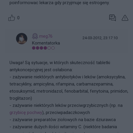
poinformowac lekarza gdy przyjmuje się estrogeny.
0
meg76
24-03-2012, 23:17:10
Komentatorka
Uwaga! Są sytuacje, w których skuteczność tabletki
antykoncepcyjnej jest osłabiona:
- zażywanie niektórych antybiotyków i leków (amoksycylina,
tetracykliny, ampicylina, rifampina, carbamazepamina,
etosuksymid, metronidazol, fenobarbital, fenytoina, primidon,
troglitazon)
- zażywanie niektórych leków przeciwgrzybicznych (np. na
grzybicę
pochwy
), przeciwpadaczkowych
- zażywanie preparatów ziołowych na bazie dziurawca
- zażywanie dużych ilości witaminy C. (niektóre badania