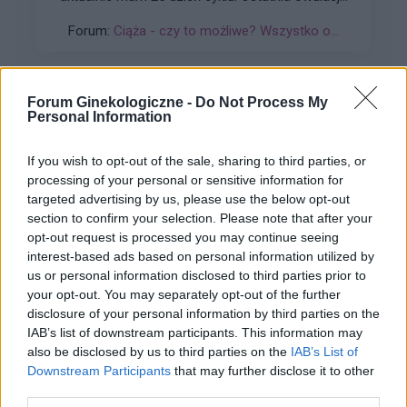
prawdopodobnie 9/10 lutego ( patrząc po sluzie
Forum:
Ciąża - czy to możliwe? Wszystko o...
oraz 8 lutego miałam bardzo mikro plamienie jak
i 9 ). Stosunek odbył się 10 lutego, natomiast od
około 13 lutego zaczęłam się złe czuć. 13
lutego robiło mi się ogólnie słabo i zaczęło
Forum Ginekologiczne -
Do Not Process My
boleć podbrzusze, które utrzymuje się do
Personal Information
gość
dzisiejszego dnia. Jest to dokładnie dość
specyficzny ból bo przy dotyku ciut niżej na lewo
If you wish to opt-out of the sale, sharing to third parties, or
od pępka, tak jak by przyciskała bolącego
Ciaza
processing of your personal or sensitive information for
siniaka. Występują również skurcze od czasu do
targeted advertising by us, please use the below opt-out
Niedomykalność zastawki trójdzielnej z falą
czasu. Od 3 dni odrzuciło mnie od kawy, jak
section to confirm your selection. Please note that after your
wsteczną 120cm /s 1 trymestr czy to cos
mogłam pić bez cukru tak teraz muszę
opt-out request is processed you may continue seeing
groznego
odrobinkę pół łyżeczki do słodzić bo zwyczajnie
interest-based ads based on personal information utilized by
Forum:
Ciąża - czy to możliwe? Wszystko o...
us or personal information disclosed to third parties prior to
mi nie smakuje, a muszę pić codziennie że
your opt-out. You may separately opt-out of the further
względów zdrowotnych. Podbrzusze jest
disclosure of your personal information by third parties on the
również lekko napuchnięte. Myślicie że to
IAB’s list of downstream participants. This information may
wczesna ciąża ? Miała która podobnie ? 😕
also be disclosed by us to third parties on the
IAB’s List of
user6532
Downstream Participants
that may further disclose it to other
third parties.