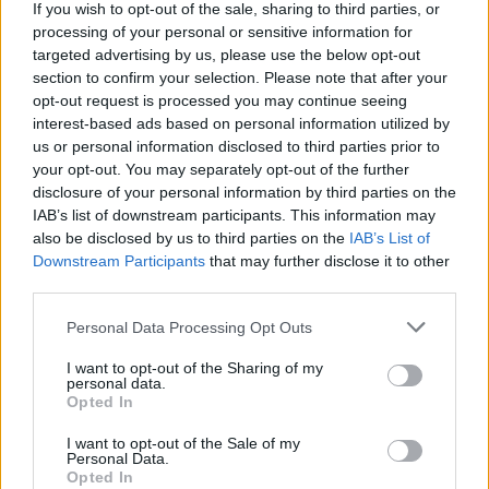
gość
If you wish to opt-out of the sale, sharing to third parties, or
processing of your personal or sensitive information for
targeted advertising by us, please use the below opt-out
Zapytanie o gozek
section to confirm your selection. Please note that after your
Witam mam pytanie bo zrobil mi się chyba
opt-out request is processed you may continue seeing
gozeek w okolicy bikini w linii gdzie są. Majtki i
interest-based ads based on personal information utilized by
czy martwić się umówić do swojego ginekologa
us or personal information disclosed to third parties prior to
Forum:
Ginekologia - specjalista radzi, dla
zeby sprawdził czy się wsiąknie sam czysto coś
your opt-out. You may separately opt-out of the further
pacjentki
innego
disclosure of your personal information by third parties on the
IAB’s list of downstream participants. This information may
also be disclosed by us to third parties on the
IAB’s List of
Downstream Participants
that may further disclose it to other
third parties.
gość
Personal Data Processing Opt Outs
Ryzyko
I want to opt-out of the Sharing of my
personal data.
Dzień dobry, w czwartek miałam stosunek w
Opted In
sobotę dostałam krwawienie z odstawienia i
trwało do poniedziałku. W niedzielę zaczęłam
I want to opt-out of the Sale of my
Forum:
Antykoncepcja
Personal Data.
nowe opakowanie tabletek pierwsza wzięłam
Opted In
prawidłowo drogiej w poniedziałek zapomniałam