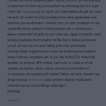
Ponad rok temu dowiedziałam się,że ma pco-po konsultacji
z lekarzem troche się przeraziłam tą sytuacją.Oprócz tego
mam też
cystę
,co już w ogóle sie załamałam,ale jak na razie
nie jest zle-mam trochę powiększone dwa jajniki,lewy ma
bardziej spowodowane również tym ,że tam znajduje mi się
cysta.Nie biorę żadnych leków,staram sie o dzidziusia i
lekarz stwierdził że jeśli do pół roku nie zajdę to bedzie robić
kolejne badania-hormonalne itd.Nie biore leków poneważ
uznał ,że nie ma na razie takiej potrzeby-ponieważ
miesiączkuje regularnie,nic mnie nie boli(owszem jedynie
kwas foliowy zażywam,ale to juz dla dzidzi).Ze statystyk
wynika ,że jedynie 40% kobiet zachodzi w ciaże,a mi sie
wydaje że bardzo dużo zależy od naszej psychiki,no i
oczywiscie od regularnych badań.Także na razie staram sie
drugi miesiąc o
dziecko
,wiec jestem dobrej myśli,wam
również zyczę wszystkiego dobrego!
[addsig]
asienka