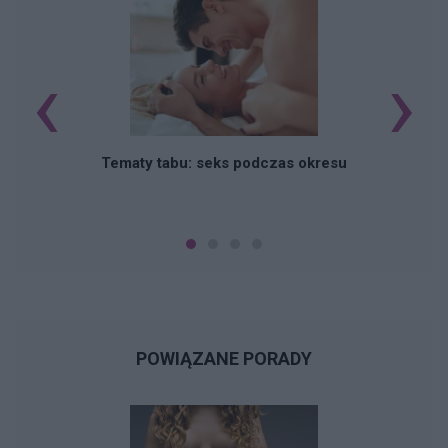
‹
›
O
Tematy tabu: seks podczas okresu
POWIĄZANE PORADY