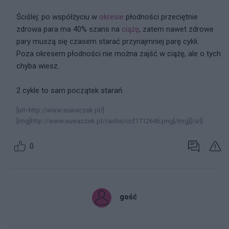
Ściślej: po współżyciu w
okresie
płodności przeciętnie
zdrowa para ma 40% szans na
ciążę
, zatem nawet zdrowe
pary muszą się czasem starać przynajmniej parę cykli.
Poza okresem płodności nie można zajść w ciążę, ale o tych
chyba wiesz.
2 cykle to sam początek starań.
[url=http://www.suwaczek.pl/]
[img]http://www.suwaczek.pl/cache/ccf1712646.png[/img][/url]
0
gość