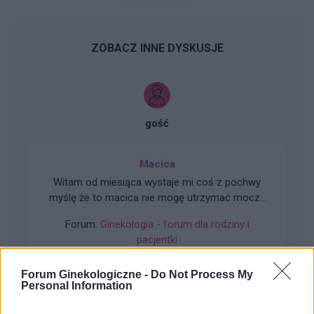
ZOBACZ INNE DYSKUSJE
gość
Macica
Witam od miesiąca wystaje mi coś z pochwy
myślę że to macica nie mogę utrzymać moczu
czy będzie konieczny zabieg
Forum:
Ginekologia - forum dla rodziny i
pacjentki
Forum Ginekologiczne -
Do Not Process My
Personal Information