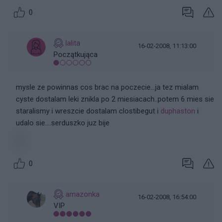
0
lalita
16-02-2008, 11:13:00
Początkująca
mysle ze powinnas cos brac na poczecie...ja tez mialam
cyste dostalam leki znikla po 2 miesiacach..potem 6 mies sie
staralismy i wreszcie dostalam clostibegut i
duphaston
i
udalo sie....serduszko juz bije
0
amazonka
16-02-2008, 16:54:00
VIP