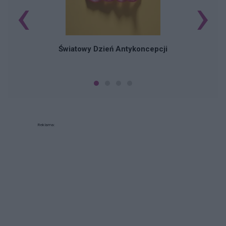
‹
›
Ś
Światowy Dzień Antykoncepcji
Reklama: