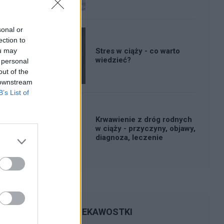
sonal or
ection to
ou may
Stres w ciąży - co warto
wiedzieć?
 personal
out of the
 downstream
B’s List of
Krwawienie z dróg rodnych
w ciąży - przyczyny, objawy,
diagnoza, leczenie
CIEKAWOSTKI