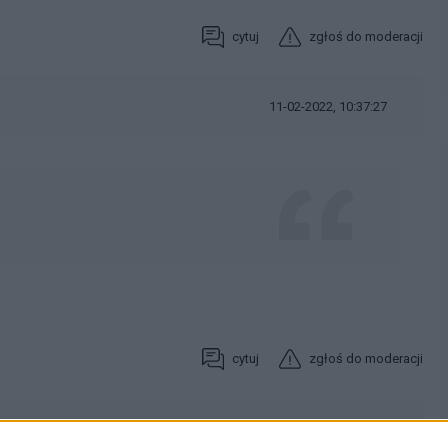
cytuj
zgłoś do moderacji
11-02-2022, 10:37:27
cytuj
zgłoś do moderacji
11-02-2022, 11:49:10