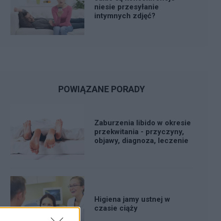
niesie przesyłanie
intymnych zdjęć?
POWIĄZANE PORADY
Zaburzenia libido w okresie
przekwitania - przyczyny,
objawy, diagnoza, leczenie
Higiena jamy ustnej w
czasie ciąży