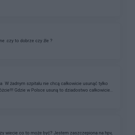
 .czy to dobrze czy źle ?
a W żadnym szpitalu nie chcą całkowicie usunąć tylko
óżcie!!! Gdzie w Polsce usuną to dziadostwo całkowicie
u 2 lat mam to 8 raz:(
 Czy wiecie co to może być? Jestem zaszczepiona na hpv,