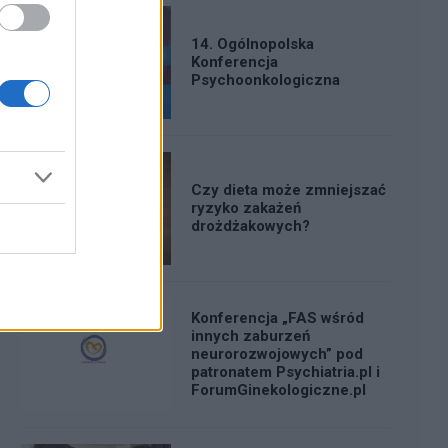
14. Ogólnopolska
Konferencja
Psychoonkologiczna
Czy dieta może zmniejszać
ryzyko zakażeń
drożdżakowych?
Konferencja „FAS wśród
innych zaburzeń
neurorozwojowych” pod
patronatem Psychiatria.pl i
ForumGinekologiczne.pl