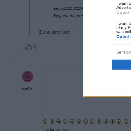
I want 
Advertis
magda2022 2022-02-11 17:57:18
Opted 
Wygląda na prosaki tak jak napisano wcze
I want t
of my P
was col
Z obu stron jest
Opted 
0
Sensiti
gość
Dodaj zdjęcie: