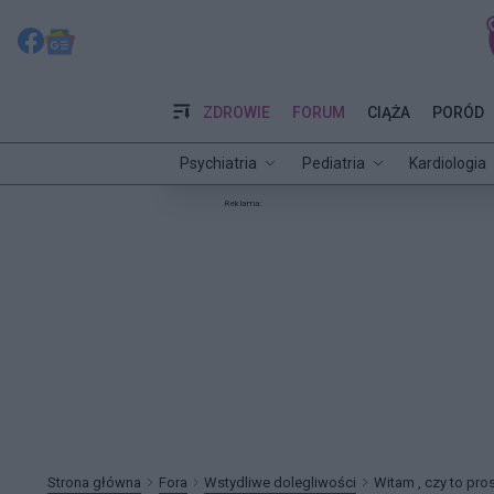
ZDROWIE
FORUM
CIĄŻA
PORÓD
Psychiatria
Pediatria
Kardiologia
Reklama:
Strona główna
Fora
Wstydliwe dolegliwości
Witam , czy to pro