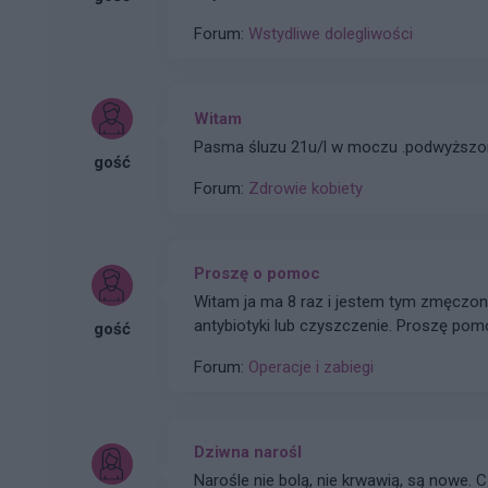
Forum:
Wstydliwe dolegliwości
Witam
Pasma śluzu 21u/l w moczu .podwyższone
gość
Forum:
Zdrowie kobiety
Proszę o pomoc
Witam ja ma 8 raz i jestem tym zmęczon
antybiotyki lub czyszczenie. Proszę pom
gość
nawet prywatnie bo mam już dosyć w ciąg
Forum:
Operacje i zabiegi
Dziwna narośl
Narośle nie bolą, nie krwawią, są nowe.