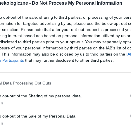
ekologiczne -
Do Not Process My Personal Information
na mniejsze, to są to zatkane gruczoły łojowe można je usunąć
to opt-out of the sale, sharing to third parties, or processing of your per
formation for targeted advertising by us, please use the below opt-out s
r selection. Please note that after your opt-out request is processed y
cytuj
zgłoś do moderacji
eing interest-based ads based on personal information utilized by us or
disclosed to third parties prior to your opt-out. You may separately opt-
losure of your personal information by third parties on the IAB’s list of
. This information may also be disclosed by us to third parties on the
IA
11-02-2022, 16:57:18
Participants
that may further disclose it to other third parties.
Czy masz to z obu stron czy tylko z jednej strony?
l Data Processing Opt Outs
cytuj
zgłoś do moderacji
o opt-out of the Sharing of my personal data.
In
11-02-2022, 21:36:57
o opt-out of the Sale of my Personal Data.
In