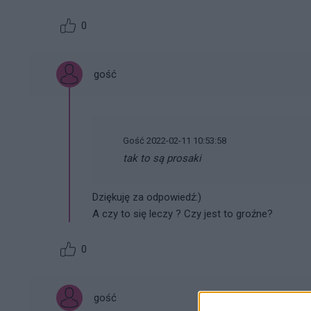
0
gość
Gość 2022-02-11 10:53:58
tak to są prosaki
Dziękuję za odpowiedź:)
A czy to się leczy ? Czy jest to groźne?
0
gość