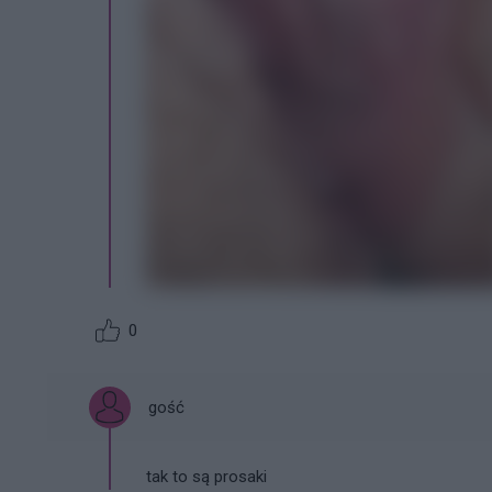
0
gość
tak to są prosaki