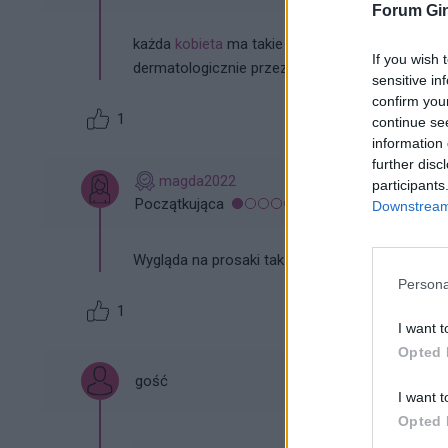
Forum Gin
każda
kobieta
ma takie zmiany jedna większe in
If you wish 
dermatologicznie przez elektrokoagulację.
sensitive in
confirm you
1
continue se
information 
further disc
magda2022
participants
Początkująca
Downstream 
Wygląda na prosaki tak jak napisano wcześniej. 
Persona
1
I want t
Opted 
gość
I want t
Opted 