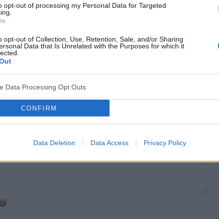
to opt-out of processing my Personal Data for Targeted
ing.
In
śniej. Czy masz to z obu stron czy tylko z jednej strony?
o opt-out of Collection, Use, Retention, Sale, and/or Sharing
ersonal Data that Is Unrelated with the Purposes for which it
lected.
Out
cytuj
zgłoś do moderacji
ve Data Processing Opt Outs
CONFIRM
Data Deletion
Data Access
Privacy Policy