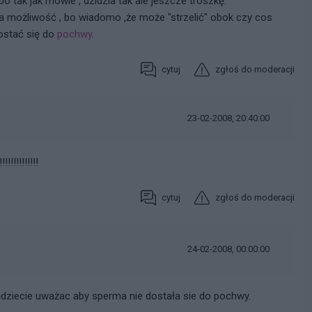
o tak jak mówie , dzidzia tak ale jeszcze troszkę.
aka możliwość , bo wiadomo ,że może "strzelić" obok czy cos
ostać się do
pochwy
.
cytuj
zgłoś do moderacji
23-02-2008, 20:40:00
!!!!!!!!!!
cytuj
zgłoś do moderacji
24-02-2008, 00:00:00
będziecie uważac aby sperma nie dostała sie do pochwy.