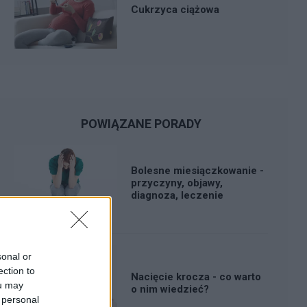
Cukrzyca ciążowa
POWIĄZANE PORADY
Bolesne miesiączkowanie -
przyczyny, objawy,
diagnoza, leczenie
sonal or
ection to
Nacięcie krocza - co warto
ou may
o nim wiedzieć?
 personal