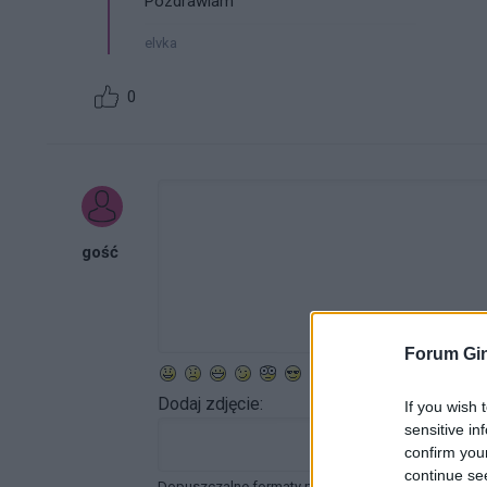
Pozdrawiam
elvka
0
gość
Forum Gin
Dodaj zdjęcie:
If you wish 
sensitive in
confirm you
continue se
Dopuszczalne formaty pliku graficznego: jpg, jpeg ,