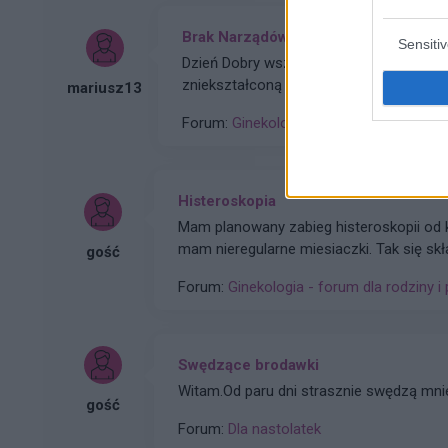
Brak Narządów Płciowych u Dziecka
Sensiti
Dzień Dobry wszystkim szukam pomocy u 
zniekształconą pochwe czy ma ktoś do j
mariusz13
miliony Dziękuję
Forum:
Ginekologia - forum dla rodziny i
Histeroskopia
Mam planowany zabieg histeroskopii od kilku miesięcy. Ze względu na problemy hormonalne
mam nieregularne miesiaczki. Tak się sk
gość
podczas lekkich plamień na początku c
Forum:
Ginekologia - forum dla rodziny i 
Swędzące brodawki
Witam.Od paru dni strasznie swędzą mni
gość
Forum:
Dla nastolatek