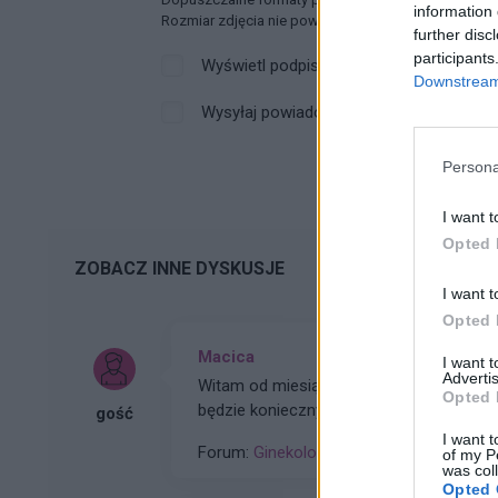
information 
Rozmiar zdjęcia nie powinien przekraczać 0.6MB.
further disc
participants
Wyświetl podpis
Downstream 
Wysyłaj powiadomienia o odpowiedzi
Persona
I want t
Opted 
ZOBACZ INNE DYSKUSJE
I want t
Opted 
Macica
I want 
Advertis
Witam od miesiąca wystaje mi coś z po
Opted 
będzie konieczny zabieg
gość
I want t
Forum:
Ginekologia - forum dla rodziny i 
of my P
was col
Opted 