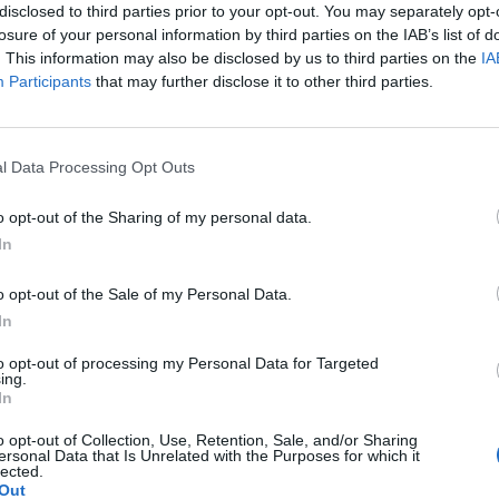
disclosed to third parties prior to your opt-out. You may separately opt-
losure of your personal information by third parties on the IAB’s list of
. This information may also be disclosed by us to third parties on the
IA
Participants
that may further disclose it to other third parties.
l Data Processing Opt Outs
WYŚLIJ
o opt-out of the Sharing of my personal data.
In
o opt-out of the Sale of my Personal Data.
In
to opt-out of processing my Personal Data for Targeted
ing.
chwy myślę że to macica nie mogę utrzymać moczu czy
In
o opt-out of Collection, Use, Retention, Sale, and/or Sharing
pacjentki
ersonal Data that Is Unrelated with the Purposes for which it
lected.
Out