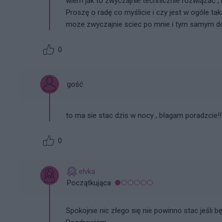
wiem jak to zwyczajnie technicznie rozwiązać , b
Proszę o radę co myślicie i czy jest w ogóle t
moze zwyczajnie sciec po mnie i tym samym d
0
gość
to ma sie stac dzis w nocy , błagam poradzcie!!!!!!
0
elvka
Początkująca
Spokojnie nic złego się nie powinno stac jeśli 