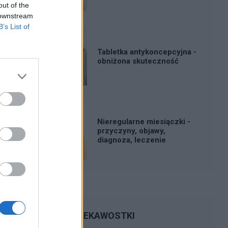
out of the
 downstream
B’s List of
Tabletka antykoncepcyjna -
obniżona skuteczność
Nieregularne miesiączki -
przyczyny, objawy,
diagnoza, leczenie
CIEKAWOSTKI