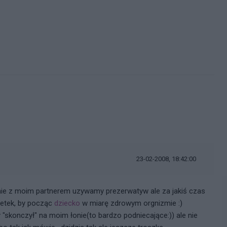
23-02-2008, 18:42:00
nie z moim partnerem uzywamy prezerwatyw ale za jakiś czas
bletek, by począc
dziecko
w miarę zdrowym orgnizmie :)
 "skonczył" na moim łonie(to bardzo podniecające:)) ale nie