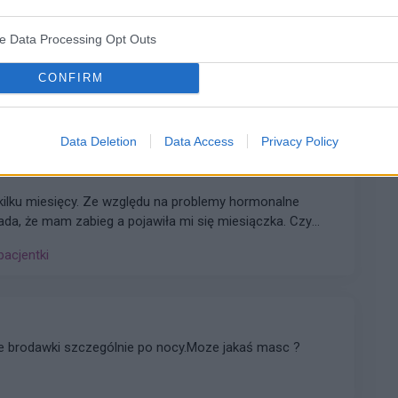
ve Data Processing Opt Outs
córki (18lat) wykryto brak narządów płciowych i
akiegoś plastyka namiary godnego polecenia nie za
CONFIRM
 pacjentki
Data Deletion
Data Access
Privacy Policy
łada, że mam zabieg a pojawiła mi się miesiączka. Czy
yklu można wykonać zabieg?
pacjentki
e brodawki szczególnie po nocy.Moze jakaś masc ?