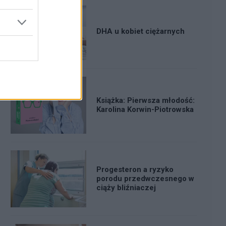
DHA u kobiet ciężarnych
Książka: Pierwsza młodość:
Karolina Korwin-Piotrowska
Progesteron a ryzyko
porodu przedwczesnego w
ciąży bliźniaczej