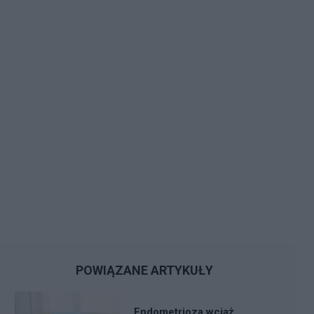
POWIĄZANE ARTYKUŁY
Endometrioza wciąż