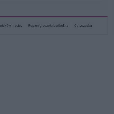
śniaków macicy
ropień gruczołu bartholina
opryszczka