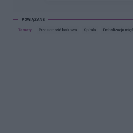
POWIĄZANE
Tematy
przezierność karkowa
spirala
embolizacja mię