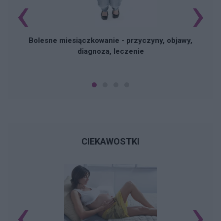
‹
›
Bolesne miesiączkowanie - przyczyny, objawy,
diagnoza, leczenie
CIEKAWOSTKI
‹
›
K