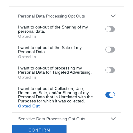
third parties.
Brak miesiączki
Jestem po poronieniu i brałam profilaktycznie
Personal Data Processing Opt Outs
doxycycline i w tym samym miesiącu dostalam
I want to opt-out of the Sharing of my
zapalenie pęcherza moczowego i brałam też
personal data.
Forum:
Ginekologia - forum dla rodziny i
furaginum i witaminę c , nie dostałam okresu od
Opted In
pacjentki
10 dni ,ciąża wykluczona beta HCG
przedwczoraj 0,2 a na wizycie u ginekologa
I want to opt-out of the Sale of my
Personal Data.
usłyszałam tylko że on nic tu nie widzi i że
Opted In
endometrium bardzo cieniutkie .moje pytanie
POWIĄZANE
czy okres powinien przyjść w tym miesiącu czy
I want to opt-out of processing my
Personal Data for Targeted Advertising.
to coś poważniejszego ?
Tematy
przezierność karkowa
spirala
Opted In
embolizacja mięśniaków macicy
I want to opt-out of Collection, Use,
Retention, Sale, and/or Sharing of my
ropień gruczołu bartholina
opryszczka
Personal Data that Is Unrelated with the
Purposes for which it was collected.
Opted Out
Reklama:
Sensitive Data Processing Opt Outs
CONFIRM