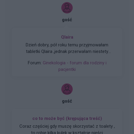
gość
Qlaira
Dzień dobry, pół roku temu przyjmowałam
tabletki Qlaira ,jednak przerwałam niestety
uderzenia gorąca i zawroty głowy wróciły .
Forum:
Ginekologia - forum dla rodziny i
Zaczęłam znowu przyjmować tabletki mimo iż
pacjentki
jestem 2 tygodnie po okresie ,dziś wezmę 5
tabletkę czy dzień ma znaczenia kiedy przyjęłam
pierwszą tabletkę ?
gość
co to może być (krępująca treść)
Coraz częściej gdy muszę skorzystać z toalety ,
to robię kilka kulek w kształcie pięści