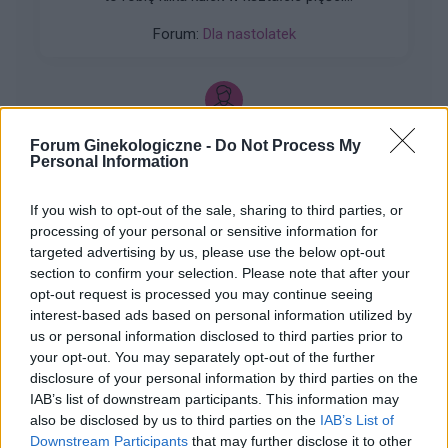
przeważnie. Później silny ból , jakby do wejścia
Forum:
Dla nastolatek
do odbytu. Ból jest dosyć intensywny, kąpiel lub
chłodna woda pomaga. Dodam , trwa to tak od
około 2 miesięcy. Co w takiej sytuacji może
pomóc. ?
mariusz13
Forum Ginekologiczne -
Do Not Process My
Personal Information
Brak Narządów Płciowych u Dziecka
If you wish to opt-out of the sale, sharing to third parties, or
Dzień Dobry wszystkim szukam pomocy u córki
processing of your personal or sensitive information for
(18lat) wykryto brak narządów płciowych i
targeted advertising by us, please use the below opt-out
zniekształconą pochwe czy ma ktoś do jakiegoś
section to confirm your selection. Please note that after your
Forum:
Ginekologia - forum dla rodziny i
plastyka namiary godnego polecenia nie za
opt-out request is processed you may continue seeing
pacjentki
miliony Dziękuję
interest-based ads based on personal information utilized by
us or personal information disclosed to third parties prior to
your opt-out. You may separately opt-out of the further
disclosure of your personal information by third parties on the
IAB’s list of downstream participants. This information may
gość
also be disclosed by us to third parties on the
IAB’s List of
Downstream Participants
that may further disclose it to other