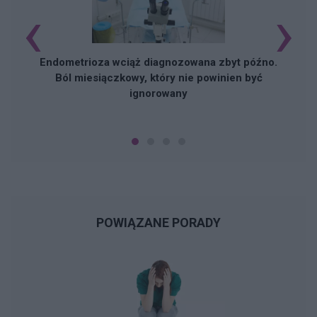
‹
›
Endometrioza wciąż diagnozowana zbyt późno.
Ból miesiączkowy, który nie powinien być
ignorowany
POWIĄZANE PORADY
N