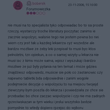
boberek
23-11-2006, 15:10:00
Forumowiczka
nie musi na to specjalista tyko odpowiadac bo to sa proste
rzeczy, wystarczy troche literatury poczytac zanims ie
zacznie wspolzyc, walsnie tego nie jestem pewna bo nei
wiem czy jest tak u kazdeg lekaerza cyz wszedzie ale
bardzo mozliwe ze zeby leki pzepisał to musi byc ktos
pelnoletni, tzn opiekun, a co o samej wizyty u lekarza nie
musi isc z kims moze sama, wpisz i wyszukaj i bardzo
mozliwe ze juz byly pytania na ten temat i moze gdzies
znajdziesz odpowiedz, musicie sie poki co zastanowic czy
napewno tabletki bda odpowiednie i zanim wogole
podejmiecie decyzje o wspolzyciu to na miejscu twojejd
ziewczyny bym poszła do lekarza i powiedziała ze chce sie
przebadac bo chce zaczac wspolzycie i czy nie ma zadnych
rpzeciwskazan w tym wieku i jeslui wszytsko bedzie
pomyslnie to wtedy dopiero rpzejsc do wyboru