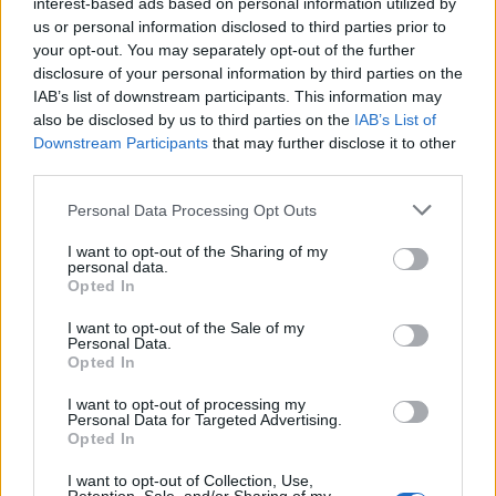
interest-based ads based on personal information utilized by
Brak miesiączki
us or personal information disclosed to third parties prior to
Jestem po poronieniu i brałam profilaktycznie
your opt-out. You may separately opt-out of the further
doxycycline i w tym samym miesiącu dostalam
disclosure of your personal information by third parties on the
zapalenie pęcherza moczowego i brałam też
IAB’s list of downstream participants. This information may
Forum:
Ginekologia - forum dla rodziny i
furaginum i witaminę c , nie dostałam okresu od
also be disclosed by us to third parties on the
IAB’s List of
pacjentki
10 dni ,ciąża wykluczona beta HCG
Downstream Participants
that may further disclose it to other
przedwczoraj 0,2 a na wizycie u ginekologa
third parties.
usłyszałam tylko że on nic tu nie widzi i że
Personal Data Processing Opt Outs
endometrium bardzo cieniutkie .moje pytanie
czy okres powinien przyjść w tym miesiącu czy
I want to opt-out of the Sharing of my
olok
to coś poważniejszego ?
personal data.
Opted In
Tabletka dzień po ellaone
I want to opt-out of the Sale of my
Personal Data.
Cześć, 18.06.2026. Miałam stosunek z
Opted In
partnerem bez zabezpieczenia. Po 10h wzięłam
tabletkę Ellaone. Pierwszy dzień ostatniej
I want to opt-out of processing my
Forum:
Ginekologia - specjalista radzi, dla
miesiączki to 25/26 maja. Zwykle mam okres
Personal Data for Targeted Advertising.
pacjentki
Opted In
5dni. Cykl 28 dni. Za 2 dni powinnam dostać
okres. Aplikacja pokazuje że stosunek był w dni
I want to opt-out of Collection, Use,
niepłodne. Czy jest spora szansa na ciążę,