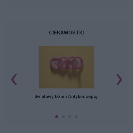
CIEKAWOSTKI
‹
›
Ś
Światowy Dzień Antykoncepcji