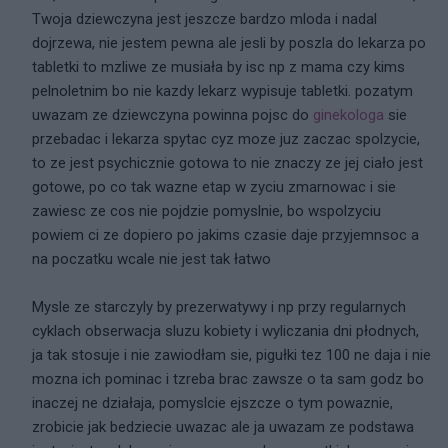
Twoja dziewczyna jest jeszcze bardzo mloda i nadal
dojrzewa, nie jestem pewna ale jesli by poszla do lekarza po
tabletki to mzliwe ze musiała by isc np z mama czy kims
pelnoletnim bo nie kazdy lekarz wypisuje tabletki. pozatym
uwazam ze dziewczyna powinna pojsc do
ginekologa
sie
przebadac i lekarza spytac cyz moze juz zaczac spolzycie,
to ze jest psychicznie gotowa to nie znaczy ze jej ciało jest
gotowe, po co tak wazne etap w zyciu zmarnowac i sie
zawiesc ze cos nie pojdzie pomyslnie, bo wspolzyciu
powiem ci ze dopiero po jakims czasie daje przyjemnsoc a
na poczatku wcale nie jest tak łatwo
Mysle ze starczyly by prezerwatywy i np przy regularnych
cyklach obserwacja sluzu kobiety i wyliczania dni płodnych,
ja tak stosuje i nie zawiodłam sie, pigułki tez 100 ne daja i nie
mozna ich pominac i tzreba brac zawsze o ta sam godz bo
inaczej ne działaja, pomyslcie ejszcze o tym powaznie,
zrobicie jak bedziecie uwazac ale ja uwazam ze podstawa