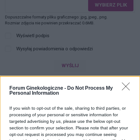
WYBIERZ PLIK
Dopuszczalne formaty pliku graficznego: jpg, jpeg , png.
Rozmiar zdjęcia nie powinien przekraczać 0.6MB.
Wyświetl podpis
Wysyłaj powiadomienia o odpowiedzi
WYŚLIJ
Forum Ginekologiczne -
Do Not Process My
ZOBACZ INNE DYSKUSJE
Personal Information
If you wish to opt-out of the sale, sharing to third parties, or
processing of your personal or sensitive information for
targeted advertising by us, please use the below opt-out
gość
section to confirm your selection. Please note that after your
opt-out request is processed you may continue seeing