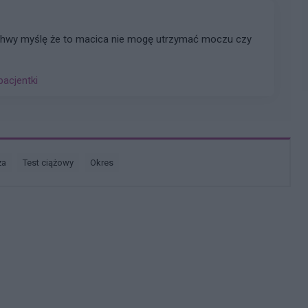
chwy myślę że to macica nie mogę utrzymać moczu czy
pacjentki
ża
test ciążowy
okres