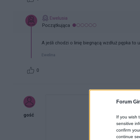
Ewelusia
Początkująca
A jeśli chodzi o linię biegnącą wzdłuż pępka to
Ewelina
0
Forum Gin
gość
If you wish 
sensitive in
confirm you
continue se