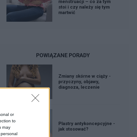
menstruacji – co za tym
stoi i czy należy się tym
martwić
POWIĄZANE PORADY
Zmiany skórne w ciąży -
przyczyny, objawy,
diagnoza, leczenie
sonal or
ection to
Plastry antykoncepcyjne -
ou may
jak stosować?
 personal