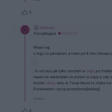
0
Ewelusia
Początkująca
Witam cię,
z tego co pamiętam, a mam już 8-mio miesięc
, to od razu jak tylko zaszłam w
ciążę
już miała
nawet nie wiedziałam że jestem w ciąży a cały 
dostać
okres
, wiec te Twoje kłucia to chyba no
Pozdrawiam i życzę powodzenia[addsig]
Ewelina
0