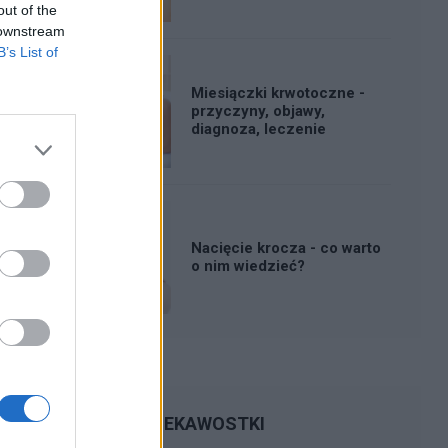
out of the
 downstream
B’s List of
Miesiączki krwotoczne -
przyczyny, objawy,
diagnoza, leczenie
Nacięcie krocza - co warto
o nim wiedzieć?
CIEKAWOSTKI