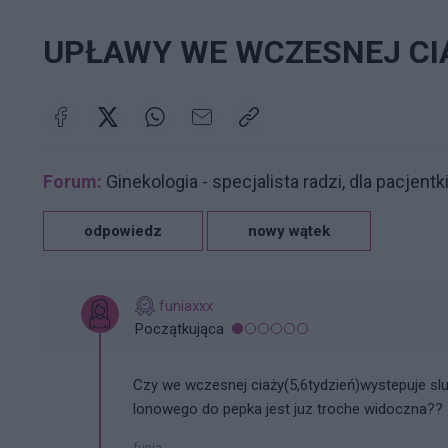
UPŁAWY WE WCZESNEJ CI
Forum:
Ginekologia - specjalista radzi, dla pacjentk
odpowiedz
nowy wątek
funiaxxx
Początkująca
Czy we wczesnej ciaży(5,6tydzień)wystepuje slu
lonowego do pepka jest juz troche widoczna??
funia