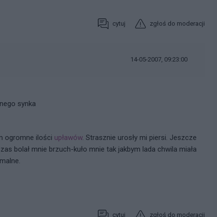
cytuj
zgłoś do moderacji
14-05-2007, 09:23:00
znego synka
m ogromne ilości
upławów
. Strasznie urosły mi piersi. Jeszcze
czas bolał mnie brzuch-kuło mnie tak jakbym lada chwila miała
rmalne.
cytuj
zgłoś do moderacji