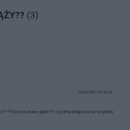
ĄŻY??
(3)
i
14-05-2007, 07:42:00
z????czy boli prawy jajnik??i czy linia biegnaca od wzgorka