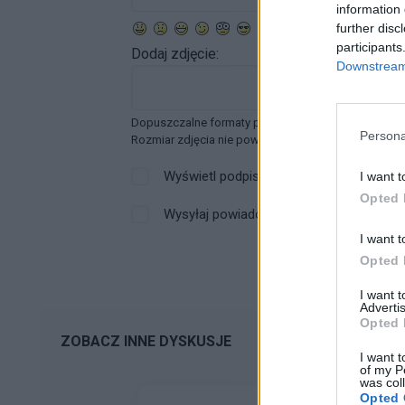
information 
further disc
participants
Dodaj zdjęcie:
Downstream 
Dopuszczalne formaty pliku graficznego: jpg, jpeg ,
Persona
Rozmiar zdjęcia nie powinien przekraczać 0.6MB.
Wyświetl podpis
I want t
Opted 
Wysyłaj powiadomienia o odpowiedzi
I want t
Opted 
I want 
Advertis
Opted 
ZOBACZ INNE DYSKUSJE
I want t
of my P
was col
Opted 