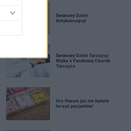
Światowy Dzień
Antykoncepcji
Światowy Dzień Tarczycy:
Walka z Pandemią Chorób
Tarczycy
Uro-Vaxom już nie będzie
leczyć pacjentów!