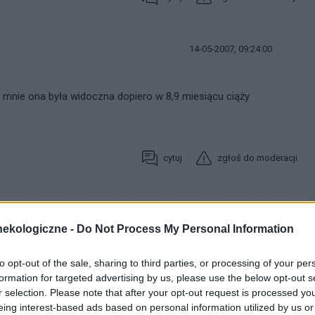
14-05-2007, 09:24:00
 u mnie ona była widoczna dopiero w 8,9 miesiącu ciąży
cytuj
zgłoś do moderacji
ekologiczne -
Do Not Process My Personal Information
to opt-out of the sale, sharing to third parties, or processing of your per
formation for targeted advertising by us, please use the below opt-out s
r selection. Please note that after your opt-out request is processed y
eing interest-based ads based on personal information utilized by us or