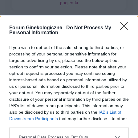
pacjentki
stosunek z mężem. Kupiłam w Turcji
tabletki”dzień po” (ella 30mg) i je użyłam. Nie
mam kolejnego krążka. do polski wrócę dopiero
w sobotę. powinnam zrobić teraz 7 dni przerwy i
Forum Ginekologiczne -
Do Not Process My
włożyć nowy krążek w następną niedzielę? Czy
Personal Information
gość
to będzie ok?
If you wish to opt-out of the sale, sharing to third parties, or
Witam co to może być ?
processing of your personal or sensitive information for
targeted advertising by us, please use the below opt-out
Zaczęło swędzieć i zobaczyłam to
section to confirm your selection. Please note that after your
Forum:
Ginekologia - specjalista radzi, dla
opt-out request is processed you may continue seeing
interest-based ads based on personal information utilized by
pacjentki
us or personal information disclosed to third parties prior to
your opt-out. You may separately opt-out of the further
disclosure of your personal information by third parties on the
IAB’s list of downstream participants. This information may
also be disclosed by us to third parties on the
IAB’s List of
gość
Downstream Participants
that may further disclose it to other
third parties.
Obtarcie blon sluzowych pochwy
Personal Data Processing Opt Outs