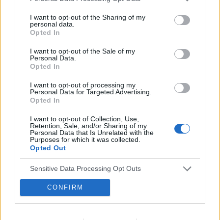
Obtarcie blon sluzowych pochwy podczas
seksu.Krew poleciala i jest pieczenie podczas
I want to opt-out of the Sharing of my
sikania i napuchniete .Jaka masc albo zel
personal data.
Forum:
Ginekologia - forum dla rodziny i
Opted In
pomoze na ta dolegliwość?.
pacjentki
I want to opt-out of the Sale of my
Personal Data.
Opted In
POWIĄZANE
I want to opt-out of processing my
Personal Data for Targeted Advertising.
Opted In
Tematy
miesiączka
antykoncepcja
ginekologia
ciąża
test ciążowy
okres
I want to opt-out of Collection, Use,
Retention, Sale, and/or Sharing of my
Personal Data that Is Unrelated with the
Purposes for which it was collected.
Reklama:
Opted Out
Sensitive Data Processing Opt Outs
CONFIRM