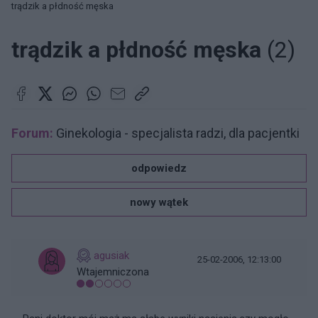
trądzik a płdność męska
trądzik a płdność męska
(2)
Forum:
Ginekologia - specjalista radzi, dla pacjentki
odpowiedz
nowy wątek
agusiak
25-02-2006, 12:13:00
Wtajemniczona