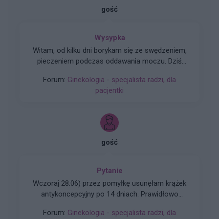
gość
Wysypka
Witam, od kilku dni borykam się ze swędzeniem,
pieczeniem podczas oddawania moczu. Dziś
postanowiłam tam zerknąć i sytuacja wygląda
Forum:
Ginekologia - specjalista radzi, dla
tak jak na zdjęciu. Czy może ktoś wie, co to
pacjentki
może być?
gość
Pytanie
Wczoraj 28.06) przez pomyłkę usunęłam krążek
antykoncepcyjny po 14 dniach. Prawidłowo
powinnam usunąć go dopiero 05 lipca, a nie
Forum:
Ginekologia - specjalista radzi, dla
wczoraj. Pomyliłam się. wczoraj odbyłam