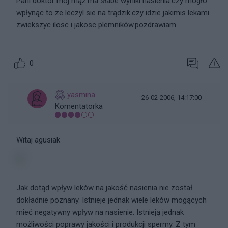
Pani doktor mój mąż ma słabe wyniki nasienia.czy mogło
wpłynąc to ze leczyl sie na trądzik.czy idzie jakimis lekami
zwiekszyc ilosc i jakosc plemników.pozdrawiam
0
yasmina
26-02-2006, 14:17:00
Komentatorka
Witaj agusiak
Jak dotąd wpływ leków na jakość nasienia nie został
dokładnie poznany. Istnieje jednak wiele leków mogących
mieć negatywny wpływ na nasienie. Istnieją jednak
możliwości poprawy jakości i produkcji spermy. Z tym