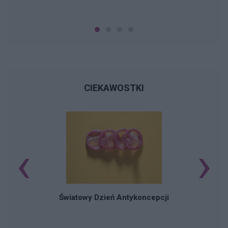
CIEKAWOSTKI
‹
›
Ś
Światowy Dzień Antykoncepcji