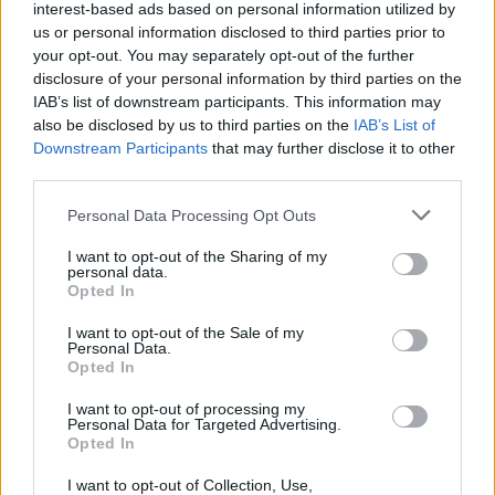
Forum:
Ginekologia - specjalista radzi, dla
interest-based ads based on personal information utilized by
wczoraj. Pomyliłam się. wczoraj odbyłam
us or personal information disclosed to third parties prior to
pacjentki
stosunek z mężem. Kupiłam w Turcji
your opt-out. You may separately opt-out of the further
tabletki”dzień po” (ella 30mg) i je użyłam. Nie
disclosure of your personal information by third parties on the
mam kolejnego krążka. do polski wrócę dopiero
IAB’s list of downstream participants. This information may
w sobotę. powinnam zrobić teraz 7 dni przerwy i
also be disclosed by us to third parties on the
IAB’s List of
POWIĄZANE
włożyć nowy krążek w następną niedzielę? Czy
Downstream Participants
that may further disclose it to other
to będzie ok?
Tematy
miesiączka
antykoncepcja
ginekologia
third parties.
ciąża
test ciążowy
okres
Personal Data Processing Opt Outs
I want to opt-out of the Sharing of my
Reklama:
personal data.
Opted In
I want to opt-out of the Sale of my
Personal Data.
Opted In
I want to opt-out of processing my
Personal Data for Targeted Advertising.
Opted In
I want to opt-out of Collection, Use,