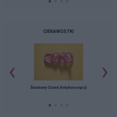
CIEKAWOSTKI
‹
›
Ś
Światowy Dzień Antykoncepcji