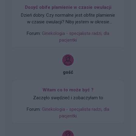
Dosyć obife plamienie w czasie owulacji
Dzień dobry. Czy normalne jest obfite plamienie
w czasie owulacji? Niby jestem w okresie
owulacji, a dziś rano wyszedł ze mnie spory
Forum:
Ginekologia - specjalista radzi, dla
skrzep krwi i plamie cały czas świeżą krwią.
pacjentki
Czuję w macicy lekkie pieczenie i zastanawiam
się co robić. Nigdy nie miałam takiej sytuacji.
Proszę o poradę na co zwrócić uwagę i czy jest
potrzeba jechacnia do lekarza. 25.05 miałam
wizytę u ginekologa, gdzie robione było również
gość
USG i wszystkie badania były ok.
Witam co to może być ?
Zaczęło swędzieć i zobaczyłam to
Forum:
Ginekologia - specjalista radzi, dla
pacjentki