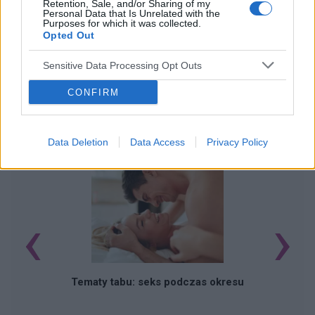
Retention, Sale, and/or Sharing of my
Personal Data that Is Unrelated with the
Purposes for which it was collected.
Opted Out
Sensitive Data Processing Opt Outs
CONFIRM
POWIĄZANE ARTYKUŁY
Data Deletion
Data Access
Privacy Policy
‹
›
O
Tematy tabu: seks podczas okresu