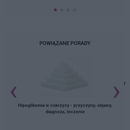
POWIĄZANE PORADY
‹
›
Pi
Hipoglikemia w cukrzycy - przyczyny, objawy,
diagnoza, leczenie