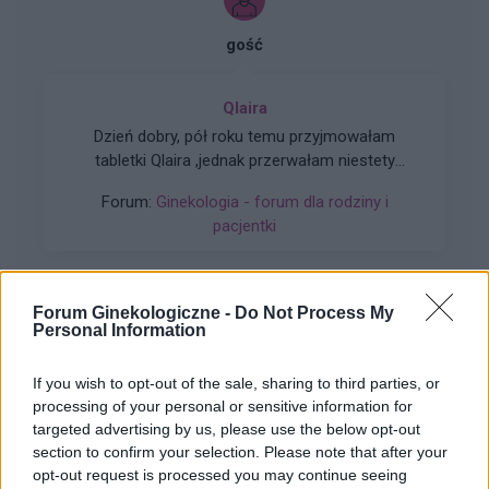
gość
Qlaira
Dzień dobry, pół roku temu przyjmowałam
tabletki Qlaira ,jednak przerwałam niestety
uderzenia gorąca i zawroty głowy wróciły .
Forum:
Ginekologia - forum dla rodziny i
Zaczęłam znowu przyjmować tabletki mimo iż
pacjentki
jestem 2 tygodnie po okresie ,dziś wezmę 5
tabletkę czy dzień ma znaczenia kiedy przyjęłam
pierwszą tabletkę ?
Forum Ginekologiczne -
Do Not Process My
Personal Information
gość
If you wish to opt-out of the sale, sharing to third parties, or
Pytanie
processing of your personal or sensitive information for
targeted advertising by us, please use the below opt-out
Wczoraj 28.06) przez pomyłkę usunęłam krążek
section to confirm your selection. Please note that after your
antykoncepcyjny po 14 dniach. Prawidłowo
opt-out request is processed you may continue seeing
powinnam usunąć go dopiero 05 lipca, a nie